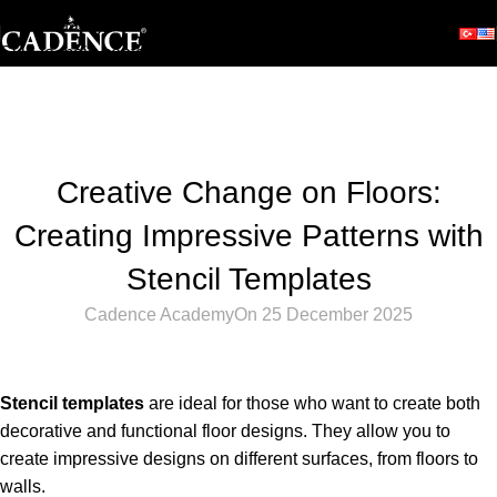
Skip to navigation
Skip to main content
Blog
Home
Hobby
HOBBY
Creative Change on Floors:
Creating Impressive Patterns with
Stencil Templates
Cadence Academy
On 25 December 2025
Stencil templates
are ideal for those who want to create both
decorative and functional floor designs. They allow you to
create impressive designs on different surfaces, from floors to
walls.