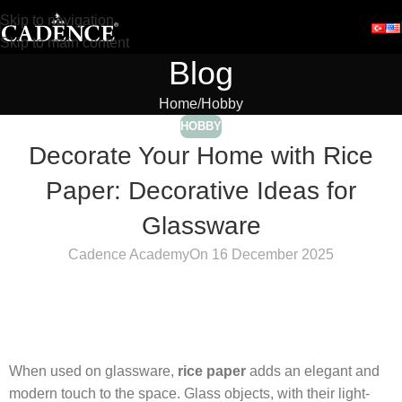
Skip to navigation
Skip to main content
Blog
Home
Hobby
HOBBY
Decorate Your Home with Rice
Paper: Decorative Ideas for
Glassware
Cadence Academy
On 16 December 2025
When used on glassware,
rice paper
adds an elegant and
modern touch to the space. Glass objects, with their light-