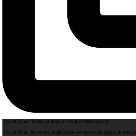
Crystal Shine / Kristal Hologramlı Rölyef Pasta Satışta!
Crystal Shine ile yaratıcı projelerinize kar tanelerinin eşsiz dokusunu 