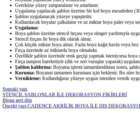
Gerekirse yüzey zımparalanır ve astarlanır.
Uygulama yapılacak şablon üzerine bir kol boyu mesafeden (30 c
Şablon uygulanacak yüzeye yapıştırılır.
Kullanılacak boyalar çalkalanır ve az miktar boya palet veya seç
Uygulama:
Boya şablon üzerine stencil fırçası veya sünger yardımıyla uygu
Stencil fırçası ile boya dik olarak alınır.
Çok küçük miktar boya alınır. Fazla boya kağıt havlu veya bez pa
Fırça üzerinde az miktarda boya olmalıdır.
Özellikle şablon üzerinde renk geçişi yapmak isteniyorsa boya uy
Fırça tampon hareketiyle (dik ve sert vuruşlar yaparak) uygulanı
Şablon kaldırma:
Boyama işlemi tamamlandıktan sonra, şablon 
Kuruma:
Boyanın tamamen kuruması için beklenir. Bu süre boy
Vernikleme:
Kullandığınız yüzeye uygun istenilen vernik uygul
Sonraki yazı
STENCIL ŞABLONLAR İLE DEKORASYON FİKİRLERİ
Bloga geri dön
Önceki yazı
CADENCE AKRİLİK BOYA İLE DIŞ DEKORASYO