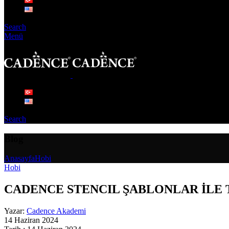
Search
Menü
Search
Blog
Anasayfa
Hobi
Hobi
CADENCE STENCIL ŞABLONLAR İLE
Yazar:
Cadence Akademi
14 Haziran 2024