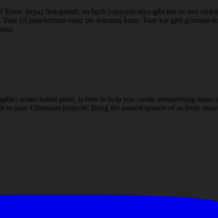
l Shine, beyaz hologramlı, su bazlı yapısıyla rüya gibi kar ve buz efektle
 Yeni yıl projelerinize eşsiz bir dokunuş katın. Taze kar gibi görünen doğ
rmez.
aphic, water-based paste, is here to help you create mesmerising snow a
 to your Christmas projects! Bring the natural sparkle of as fresh snow