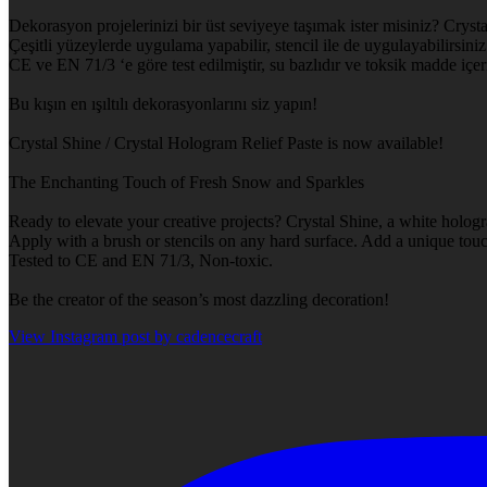
Dekorasyon projelerinizi bir üst seviyeye taşımak ister misiniz? Crysta
Çeşitli yüzeylerde uygulama yapabilir, stencil ile de uygulayabilirsiniz.
CE ve EN 71/3 ‘e göre test edilmiştir, su bazlıdır ve toksik madde içe
Bu kışın en ışıltılı dekorasyonlarını siz yapın!
Crystal Shine / Crystal Hologram Relief Paste is now available!
The Enchanting Touch of Fresh Snow and Sparkles
Ready to elevate your creative projects? Crystal Shine, a white hologr
Apply with a brush or stencils on any hard surface. Add a unique touch
Tested to CE and EN 71/3, Non-toxic.
Be the creator of the season’s most dazzling decoration!
View Instagram post by cadencecraft