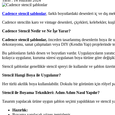
Tarih : 14 Haziran 2024
Cadence stencil şablonlar
, farklı boyutlardaki desenleri iç ve dış m
Cadence stencilin karo ve vintage desenleri, çiçekleri, kelebekler, kuş
Cadence Stencil Nedir ve Ne İşe Yarar?
Cadence stencil şablonlar,
önceden tasarlanmış desenlerin boya ile uy
dekorasyonu, sanat çalışmaları veya DIY (Kendin Yap) projelerinde ter
Bu şablonların farklı desen ve boyutları vardır. Uygulayıcıların yaratıcı
kolayca uygulanır, kuruma süresi uygulanan boya türüne göre değişikli
Stencil şablonlar genellikle stencil spreyi ile kullanılır ve şablon üzeri
Stencil Hangi Boya ile Uygulanır?
Her türlü akrilik boya kullanılabilir. Dokulu bir görünüm için rölyef pas
Stencil ile Boyama Teknikleri: Adım Adım Nasıl Yapılır?
Tasarım yapılacak ürüne uygun şablon seçimi yapıldıktan ve stencil yap
Hazırlık:
Boyama yapılacak yüzey temizlenir.