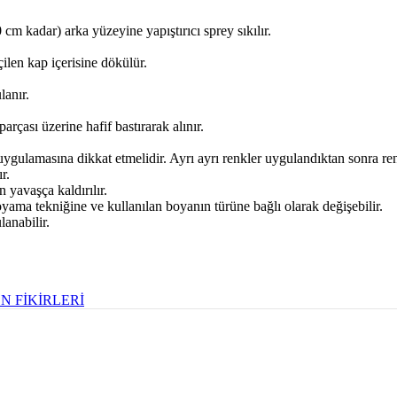
m kadar) arka yüzeyine yapıştırıcı sprey sıkılır.
ilen kap içerisine dökülür.
lanır.
rçası üzerine hafif bastırarak alınır.
gulamasına dikkat etmelidir. Ayrı ayrı renkler uygulandıktan sonra renk
r.
yavaşça kaldırılır.
ama tekniğine ve kullanılan boyanın türüne bağlı olarak değişebilir.
anabilir.
N FİKİRLERİ