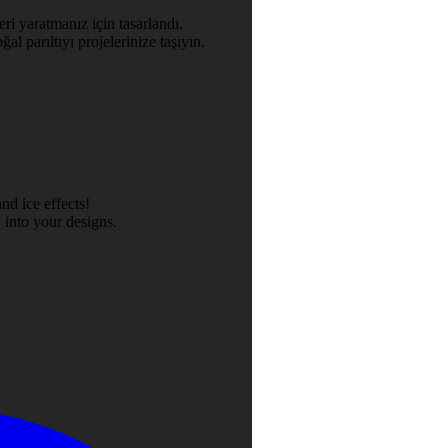
ri yaratmanız için tasarlandı.
al parıltıyı projelerinize taşıyın.
nd ice effects!
 into your designs.