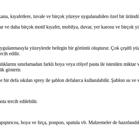
ekana, kıyafetlere, tuvale ve birçok yüzeye uygulanabilen özel bir üründü
lar ve daha birçok motif kıyafet, mobilya, duvar, yer karosu ve birçok yü
gulanmasıyla yüzeylerde belirgin bir görüntü oluşturur. Çok çeşitli yüze
cih edilir.
lıklarını sınırlamadan farklı boya veya rölyef pasta ile istenilen miktar 
k gösterir.
ne bir defa sıkılan sprey ile şablon defalarca kullanılabilir. Şablon su ve
ta tercih edilebilir.
ıştırıcısı, boya ve fırça, ponpon, spatula vb. Malzemeler de hazırlandı