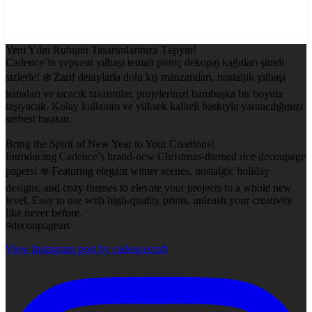
Yeni Yılın Ruhunu Tasarımlarınıza Taşıyın!
Cadence’in yepyeni yılbaşı temalı pirinç dekopaj kağıtları şimdi
sizlerle! ❄️ Zarif detaylarla dolu kış manzaraları, nostaljik yılbaşı
temaları ve sıcacık tasarımlar, projelerinizi bambaşka bir boyuta
taşıyacak. Kolay kullanım ve yüksek kaliteli baskıyla yaratıcılığınızı
serbest bırakın.
Bring the Spirit of New Year to Your Creations!
Introducing Cadence’s brand-new Christmas-themed rice decoupage
papers! ❄️ Featuring elegant winter scenes, nostalgic holiday
designs, and cozy themes to elevate your projects to a whole new
level. Easy to use with high-quality prints, unleash your creativity
like never before.
#decoupageart
View Instagram post by cadencecraft