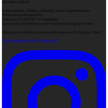
decorative objects.
It dries quickly, creates a shimmery snow textured surface.
Water-based and non-toxic.
Tested to CE and EN 71/3 standards.
Easy to use and brushes can be cleaned with soap and water.
Elevate your holiday decorations this season with Glimmer Frost!
View Instagram post by cadencecraft