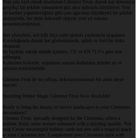
Yeni yıla özel olarak tasarlanan Glimmer Frost, donuk kar dokusunu
gerçekçi bir şekilde yansıtırken göz alıcı ışıltısıyla büyülüyor. Yeni
yıl kartları yapabileceğiniz gibi çam ağacınızı büyüleyici bir şekilde
süsleyebilir, her türlü dekoratif objeyle yeni yıl ruhunu
tamamlayabilirsiniz.
Sert yüzeylere, sert kıllı fırça yada spatula yardımıyla uygulanır.
Kuruduğunda donuk kar görünümünde, ışıltılı ve özel bir doku
oluşturur.
Su bazlıdır, toksik madde içermez. CE ve EN 71/3’e göre test
edilmiştir.
Kullanımı kolaydır, uygulama sonrası kullanılan ürünler su ve
sabunla temizlenebilir.
Glimmer Frost ile bu yılbaşı, dekorasyonlarınızı bir adım öteye
taşıyın!
Sparkling Winter Magic Glimmer Frost Now Available!
Ready to bring the beauty of snowy landscapes to your Christmas
decorations?
Glimmer Frost, specially designed for the Christmas, offers a
realistic frosty snow texture enhanced with a dazzling sparkle. Not
only Create meaningful holiday cards but also add a magical touch
to your Christmas tree. Complement your Christmas spirit with