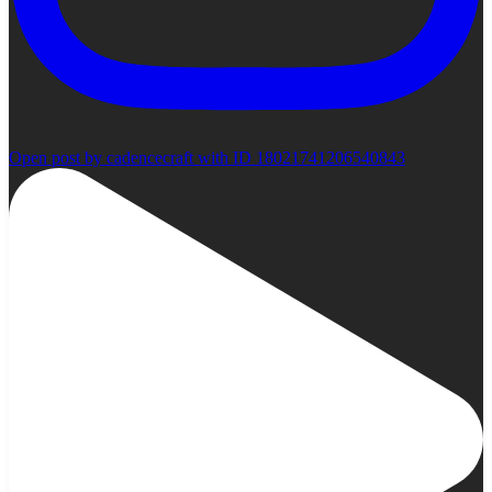
Open post by cadencecraft with ID 18021741206540843