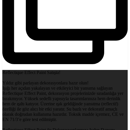
Reflectique Effect Paint Satışta!
Yıldız gibi parlayan dekorasyonlara hazır olun!
Işığı her açıdan yakalayan ve etkileyici bir yansıma sağlayan
Reflectique Effect Paint, dekorasyon projelerinizde sıradanlığa yer
bırakmıyor. Yüksek sedefli yapısıyla tasarımlarınıza hem derinlik
hem de ışıltı katıyor. Üzerine ışık geldiğinde yansıtma (reflectif)
özelliği ile göz alıcı bir etki yaratır. Su bazlı ve dekoratif amaçlı
olarak doğrudan kullanıma hazırdır. Toksik madde içermez, CE ve
EN 71/3’e göre test edilmiştir.
Reflectique Effect Paint ile Dekorasyonlarınıza Işığın Dansını