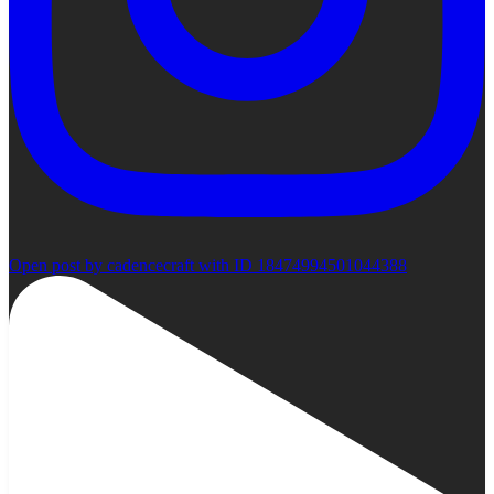
Open post by cadencecraft with ID 18474994501044388