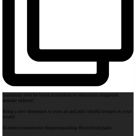
Sanatınıza yeni bir boyut kazandırın ve dünyanıza rengarenk
dokular ekleyin!
Bring a new dimension to your art and add colorful textures to your
world!
#cadenceconnoisseur #impastopainting #heavybodypaint