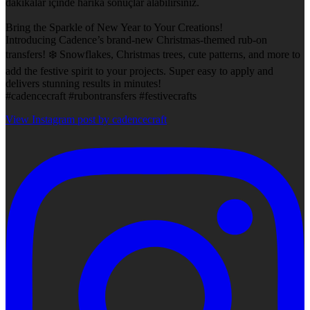
dakikalar içinde harika sonuçlar alabilirsiniz.
Bring the Sparkle of New Year to Your Creations!
Introducing Cadence’s brand-new Christmas-themed rub-on
transfers! ❄️ Snowflakes, Christmas trees, cute patterns, and more to
add the festive spirit to your projects. Super easy to apply and
delivers stunning results in minutes!
#cadencecraft #rubontransfers #festivecrafts
View Instagram post by cadencecraft