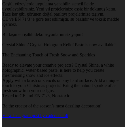
Çeşitli yüzeylerde uygulama yapabilir, stencil ile de
uygulayabilirsiniz. Yeni yıl projelerinize eşsiz bir dokunuş katın.
Taze kar gibi görünen doğal parıltıyı projelerinize taşıyın.
CE ve EN 71/3 ‘e göre test edilmiştir, su bazlıdır ve toksik madde
içermez.
Bu kışın en ışıltılı dekorasyonlarını siz yapın!
Crystal Shine / Crystal Hologram Relief Paste is now available!
The Enchanting Touch of Fresh Snow and Sparkles
Ready to elevate your creative projects? Crystal Shine, a white
holographic, water-based paste, is here to help you create
mesmerising snow and ice effects!
Apply with a brush or stencils on any hard surface. Add a unique
touch to your Christmas projects! Bring the natural sparkle of as
fresh snow into your designs.
Tested to CE and EN 71/3, Non-toxic.
Be the creator of the season’s most dazzling decoration!
View Instagram post by cadencecraft