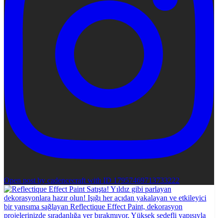
Open post by cadencecraft with ID 17957469713733222