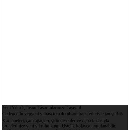
Yeni Yılın Işıltısını Tasarımlarınıza Taşıyın!
Cadence’in yepyeni yılbaşı temalı rub-on transferleriyle tanışın! ❄️
Kar taneleri, çam ağaçları, şirin desenler ve daha fazlasıyla
projelerinize yeni yıl ruhu katın. Üstelik kolayca uygulanabilir,