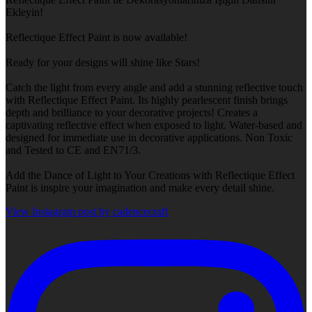
Ekleyin!
Reflectique Effect Paint is now available!
Ready for your designs will shine like Stars!
Catch the light from every angle and add a stunning reflective touch
with Reflectique Effect Paint. Its highly pearlescent finish brings
depth and brilliance to your decorative projects! Creates a
captivating reflective effect when exposed to light. Water-based and
designed for immediate use in decorative applications. Non Toxic
and Tested to CE and EN71/3.
Add the Dance of Light to Your Creations with Reflectique Effect
Paint is inspire your imagination and make every detail shine.
View Instagram post by cadencecraft