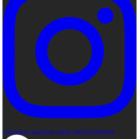
Open post by cadencecraft with ID 18003353219693340