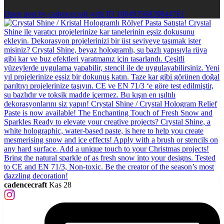
Open post by cadencecraft with ID 18049356820844761
cadencecraft
Kas 28