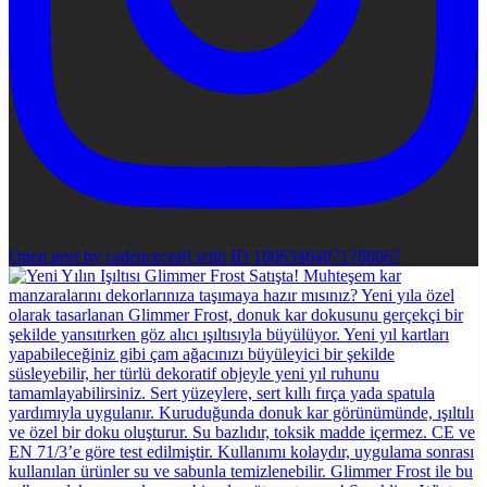
Open post by cadencecraft with ID 18063464071788067