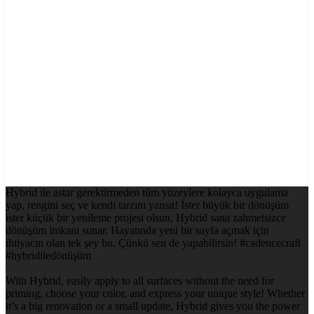
Hybrid ile astar gerektirmeden tüm yüzeylere kolayca uygulama
yap, rengini seç ve kendi tarzını yansıt! İster büyük bir dönüşüm
ister küçük bir yenileme projesi olsun, Hybrid sana zahmetsizce
dönüşüm imkanı sunar. Hayatında yeni bir sayfa açmak için
ihtiyacın olan tek şey bu. Çünkü sen de yapabilirsin! #cadencecraft
#hybridiledönüşüm
With Hybrid, easily apply to all surfaces without the need for
priming, choose your color, and express your unique style! Whether
it’s a big renovation or a small update, Hybrid gives you the power