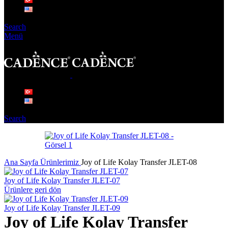
Search
Menü
Search
Ana Sayfa
Ürünlerimiz
Joy of Life Kolay Transfer JLET-08
Joy of Life Kolay Transfer JLET-07
Ürünlere geri dön
Joy of Life Kolay Transfer JLET-09
Joy of Life Kolay Transfer