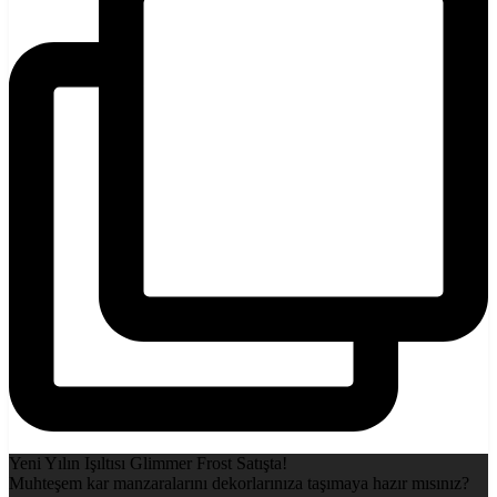
Yeni Yılın Işıltısı Glimmer Frost Satışta!
Muhteşem kar manzaralarını dekorlarınıza taşımaya hazır mısınız?