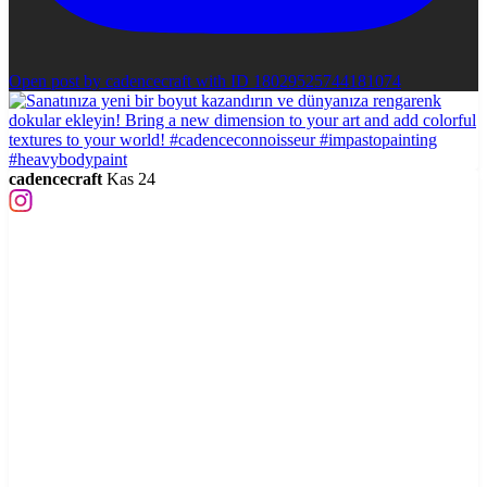
Open post by cadencecraft with ID 18029525744181074
cadencecraft
Kas 24