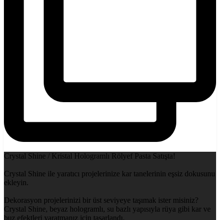
Crystal Shine / Kristal Hologramlı Rölyef Pasta Satışta!
Crystal Shine ile yaratıcı projelerinize kar tanelerinin eşsiz dokusunu
ekleyin.
Dekorasyon projelerinizi bir üst seviyeye taşımak ister misiniz?
Crystal Shine, beyaz hologramlı, su bazlı yapısıyla rüya gibi kar ve
buz efektleri yaratmanız için tasarlandı.