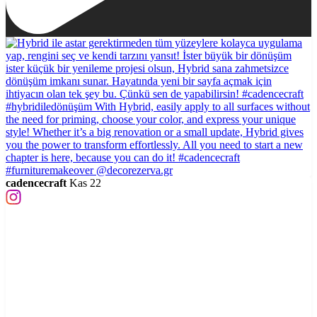
cadencecraft
Kas 22