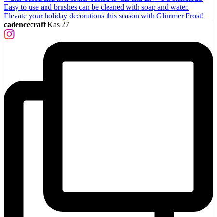
cadencecraft
Kas 27