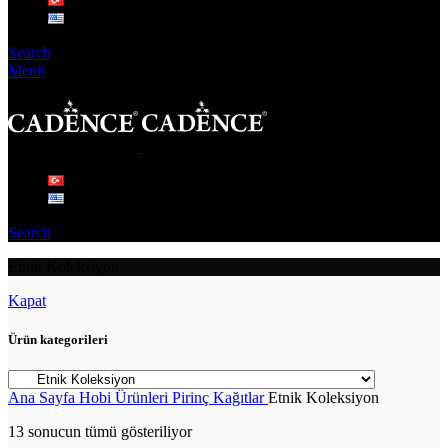
Search
Menü
Search
Etnik Koleksiyon
Kapat
Ürün kategorileri
Ana Sayfa
Hobi Ürünleri
Pirinç Kağıtlar
Etnik Koleksiyon
13 sonucun tümü gösteriliyor