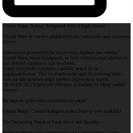
Crystal Shine / Kristal Hologramlı Rölyef Pasta Satışta!
Crystal Shine ile yaratıcı projelerinize kar tanelerinin eşsiz dokusunu
ekleyin.
Dekorasyon projelerinizi bir üst seviyeye taşımak ister misiniz?
Crystal Shine, beyaz hologramlı, su bazlı yapısıyla rüya gibi kar ve
buz efektleri yaratmanız için tasarlandı.
Çeşitli yüzeylerde uygulama yapabilir, stencil ile de
uygulayabilirsiniz. Yeni yıl projelerinize eşsiz bir dokunuş katın.
Taze kar gibi görünen doğal parıltıyı projelerinize taşıyın.
CE ve EN 71/3 ‘e göre test edilmiştir, su bazlıdır ve toksik madde
içermez.
Bu kışın en ışıltılı dekorasyonlarını siz yapın!
Crystal Shine / Crystal Hologram Relief Paste is now available!
The Enchanting Touch of Fresh Snow and Sparkles
Ready to elevate your creative projects? Crystal Shine, a white