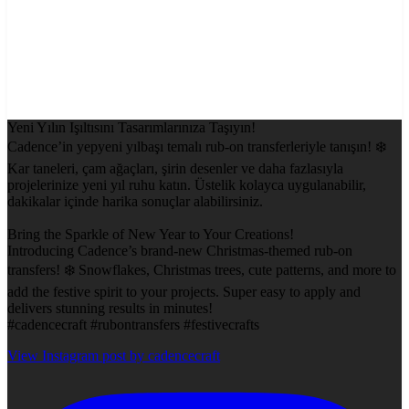
Yeni Yılın Işıltısını Tasarımlarınıza Taşıyın!
Cadence’in yepyeni yılbaşı temalı rub-on transferleriyle tanışın! ❄️
Kar taneleri, çam ağaçları, şirin desenler ve daha fazlasıyla
projelerinize yeni yıl ruhu katın. Üstelik kolayca uygulanabilir,
dakikalar içinde harika sonuçlar alabilirsiniz.
Bring the Sparkle of New Year to Your Creations!
Introducing Cadence’s brand-new Christmas-themed rub-on
transfers! ❄️ Snowflakes, Christmas trees, cute patterns, and more to
add the festive spirit to your projects. Super easy to apply and
delivers stunning results in minutes!
#cadencecraft #rubontransfers #festivecrafts
View Instagram post by cadencecraft