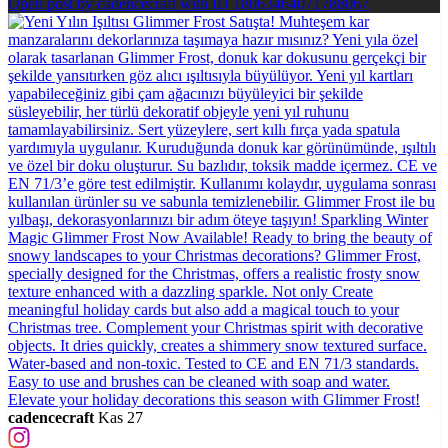
Open post by cadencecraft with ID 18063464071788067
cadencecraft
Kas 27