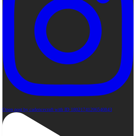
Open post by cadencecraft with ID 18021741206540843