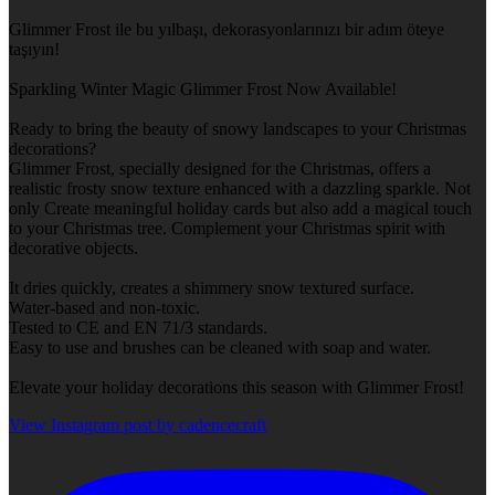
Glimmer Frost ile bu yılbaşı, dekorasyonlarınızı bir adım öteye
taşıyın!
Sparkling Winter Magic Glimmer Frost Now Available!
Ready to bring the beauty of snowy landscapes to your Christmas
decorations?
Glimmer Frost, specially designed for the Christmas, offers a
realistic frosty snow texture enhanced with a dazzling sparkle. Not
only Create meaningful holiday cards but also add a magical touch
to your Christmas tree. Complement your Christmas spirit with
decorative objects.
It dries quickly, creates a shimmery snow textured surface.
Water-based and non-toxic.
Tested to CE and EN 71/3 standards.
Easy to use and brushes can be cleaned with soap and water.
Elevate your holiday decorations this season with Glimmer Frost!
View Instagram post by cadencecraft