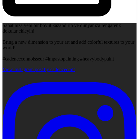
Sanatınıza yeni bir boyut kazandırın ve dünyanıza rengarenk
dokular ekleyin!
Bring a new dimension to your art and add colorful textures to your
world!
#cadenceconnoisseur #impastopainting #heavybodypaint
View Instagram post by cadencecraft