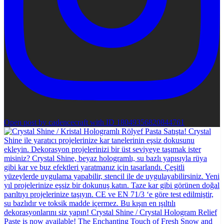
Open post by cadencecraft with ID 18049356820844761