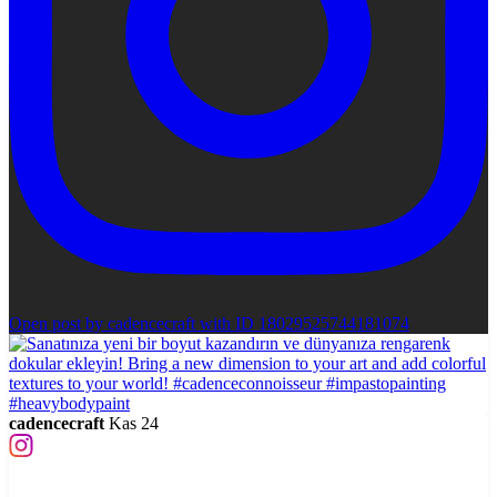
Open post by cadencecraft with ID 18029525744181074
cadencecraft
Kas 24