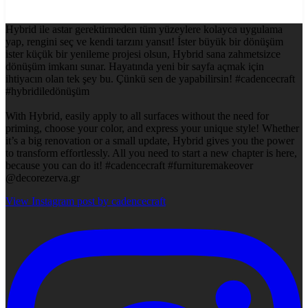
Hybrid ile astar gerektirmeden tüm yüzeylere kolayca uygulama
yap, rengini seç ve kendi tarzını yansıt! İster büyük bir dönüşüm
ister küçük bir yenileme projesi olsun, Hybrid sana zahmetsizce
dönüşüm imkanı sunar. Hayatında yeni bir sayfa açmak için
ihtiyacın olan tek şey bu. Çünkü sen de yapabilirsin! #cadencecraft
#hybridiledönüşüm
With Hybrid, easily apply to all surfaces without the need for
priming, choose your color, and express your unique style! Whether
it’s a big renovation or a small update, Hybrid gives you the power
to transform effortlessly. All you need to start a new chapter is here,
because you can do it! #cadencecraft #furnituremakeover
@decorezerva.gr
View Instagram post by cadencecraft