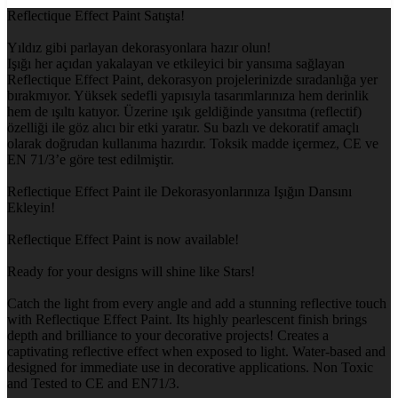
Reflectique Effect Paint Satışta!
Yıldız gibi parlayan dekorasyonlara hazır olun!
Işığı her açıdan yakalayan ve etkileyici bir yansıma sağlayan
Reflectique Effect Paint, dekorasyon projelerinizde sıradanlığa yer
bırakmıyor. Yüksek sedefli yapısıyla tasarımlarınıza hem derinlik
hem de ışıltı katıyor. Üzerine ışık geldiğinde yansıtma (reflectif)
özelliği ile göz alıcı bir etki yaratır. Su bazlı ve dekoratif amaçlı
olarak doğrudan kullanıma hazırdır. Toksik madde içermez, CE ve
EN 71/3’e göre test edilmiştir.
Reflectique Effect Paint ile Dekorasyonlarınıza Işığın Dansını
Ekleyin!
Reflectique Effect Paint is now available!
Ready for your designs will shine like Stars!
Catch the light from every angle and add a stunning reflective touch
with Reflectique Effect Paint. Its highly pearlescent finish brings
depth and brilliance to your decorative projects! Creates a
captivating reflective effect when exposed to light. Water-based and
designed for immediate use in decorative applications. Non Toxic
and Tested to CE and EN71/3.