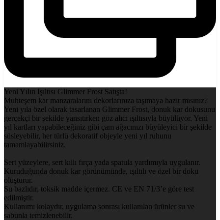
Yeni Yılın Işıltısı Glimmer Frost Satışta!
Muhteşem kar manzaralarını dekorlarınıza taşımaya hazır mısınız?
Yeni yıla özel olarak tasarlanan Glimmer Frost, donuk kar dokusunu
gerçekçi bir şekilde yansıtırken göz alıcı ışıltısıyla büyülüyor. Yeni
yıl kartları yapabileceğiniz gibi çam ağacınızı büyüleyici bir şekilde
süsleyebilir, her türlü dekoratif objeyle yeni yıl ruhunu
tamamlayabilirsiniz.
Sert yüzeylere, sert kıllı fırça yada spatula yardımıyla uygulanır.
Kuruduğunda donuk kar görünümünde, ışıltılı ve özel bir doku
oluşturur.
Su bazlıdır, toksik madde içermez. CE ve EN 71/3’e göre test
edilmiştir.
Kullanımı kolaydır, uygulama sonrası kullanılan ürünler su ve
sabunla temizlenebilir.