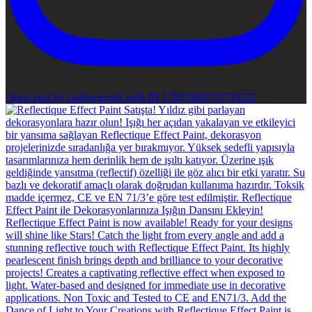
Open post by cadencecraft with ID 17957469713733222