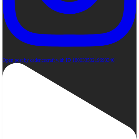
Open post by cadencecraft with ID 18003353219693340