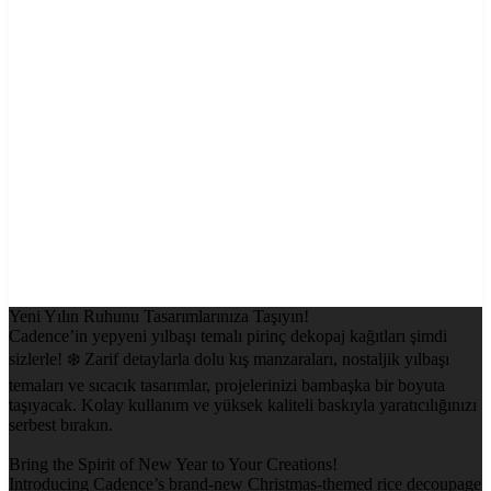
Yeni Yılın Ruhunu Tasarımlarınıza Taşıyın!
Cadence’in yepyeni yılbaşı temalı pirinç dekopaj kağıtları şimdi
sizlerle! ❄️ Zarif detaylarla dolu kış manzaraları, nostaljik yılbaşı
temaları ve sıcacık tasarımlar, projelerinizi bambaşka bir boyuta
taşıyacak. Kolay kullanım ve yüksek kaliteli baskıyla yaratıcılığınızı
serbest bırakın.
Bring the Spirit of New Year to Your Creations!
Introducing Cadence’s brand-new Christmas-themed rice decoupage