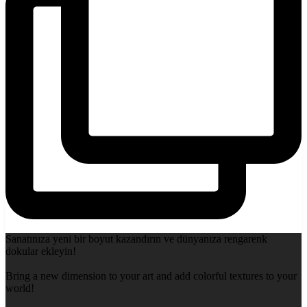
Sanatınıza yeni bir boyut kazandırın ve dünyanıza rengarenk
dokular ekleyin!
Bring a new dimension to your art and add colorful textures to your
world!