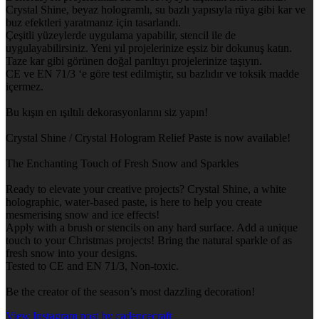
Crystal Shine, beyaz hologramlı, su bazlı yapısıyla rüya gibi kar ve
buz efektleri yaratmanız için tasarlandı.
Çeşitli yüzeylerde uygulama yapabilir, stencil ile de
uygulayabilirsiniz. Yeni yıl projelerinize eşsiz bir dokunuş katın.
Taze kar gibi görünen doğal parıltıyı projelerinize taşıyın.
CE ve EN 71/3 ‘e göre test edilmiştir, su bazlıdır ve toksik madde
içermez.
Bu kışın en ışıltılı dekorasyonlarını siz yapın!
Crystal Shine / Crystal Hologram Relief Paste is now available!
The Enchanting Touch of Fresh Snow and Sparkles
Ready to elevate your creative projects? Crystal Shine, a white
holographic, water-based paste, is here to help you create
mesmerising snow and ice effects!
Apply with a brush or stencils on any hard surface. Add a unique
touch to your Christmas projects! Bring the natural sparkle of as
fresh snow into your designs.
Tested to CE and EN 71/3, Non-toxic.
Be the creator of the season’s most dazzling decoration!
View Instagram post by cadencecraft