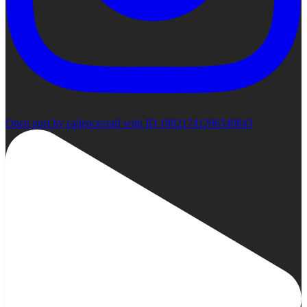
Open post by cadencecraft with ID 18021741206540843