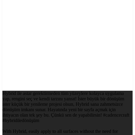
Hybrid ile astar gerektirmeden tüm yüzeylere kolayca uygulama
yap, rengini seç ve kendi tarzını yansıt! İster büyük bir dönüşüm
ister küçük bir yenileme projesi olsun, Hybrid sana zahmetsizce
dönüşüm imkanı sunar. Hayatında yeni bir sayfa açmak için
ihtiyacın olan tek şey bu. Çünkü sen de yapabilirsin! #cadencecraft
#hybridiledönüşüm
With Hybrid, easily apply to all surfaces without the need for