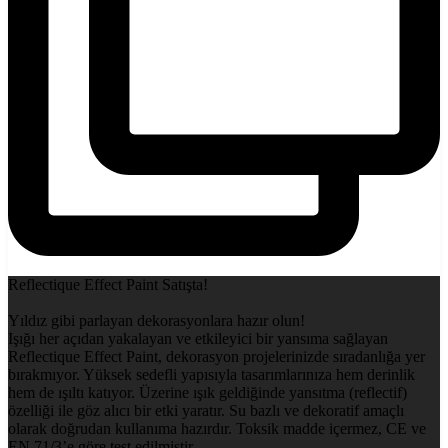
Reflectique Effect Paint Satışta!
Yıldız gibi parlayan dekorasyonlara hazır olun!
Işığı her açıdan yakalayan ve etkileyici bir yansıma sağlayan
Reflectique Effect Paint, dekorasyon projelerinizde sıradanlığa yer
bırakmıyor. Yüksek sedefli yapısıyla tasarımlarınıza hem derinlik
hem de ışıltı katıyor. Üzerine ışık geldiğinde yansıtma (reflectif)
özelliği ile göz alıcı bir etki yaratır. Su bazlı ve dekoratif amaçlı
olarak doğrudan kullanıma hazırdır. Toksik madde içermez, CE ve
EN 71/3’e göre test edilmiştir.