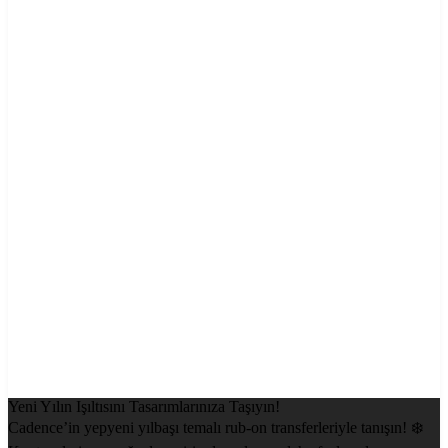
Yeni Yılın Işıltısını Tasarımlarınıza Taşıyın!
Cadence’in yepyeni yılbaşı temalı rub-on transferleriyle tanışın! ❄️