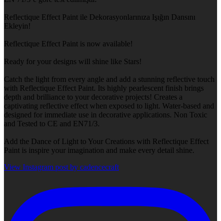
Reflectique Effect Paint ile Dekorasyonlarınıza Işığın Dansını
Ekleyin!
Reflectique Effect Paint is now available!
Ready for your designs will shine like Stars!
Catch the light from every angle and add a stunning reflective touch
with Reflectique Effect Paint. Its highly pearlescent finish brings
depth and brilliance to your decorative projects! Creates a
captivating reflective effect when exposed to light. Water-based and
designed for immediate use in decorative applications. Non Toxic
and Tested to CE and EN71/3.
Add the Dance of Light to Your Creations with Reflectique Effect
Paint is inspire your imagination and make every detail shine.
View Instagram post by cadencecraft