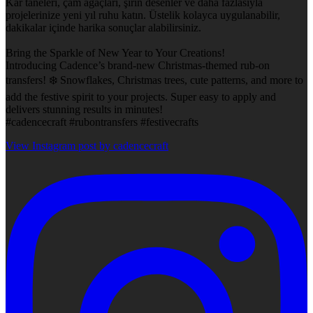
Kar taneleri, çam ağaçları, şirin desenler ve daha fazlasıyla
projelerinize yeni yıl ruhu katın. Üstelik kolayca uygulanabilir,
dakikalar içinde harika sonuçlar alabilirsiniz.
Bring the Sparkle of New Year to Your Creations!
Introducing Cadence’s brand-new Christmas-themed rub-on
transfers! ❄️ Snowflakes, Christmas trees, cute patterns, and more to
add the festive spirit to your projects. Super easy to apply and
delivers stunning results in minutes!
#cadencecraft #rubontransfers #festivecrafts
View Instagram post by cadencecraft