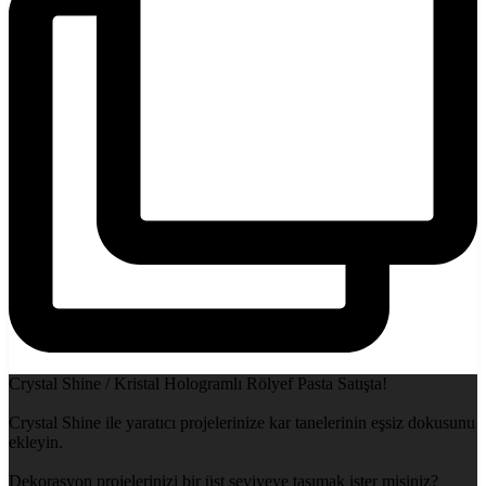
Crystal Shine / Kristal Hologramlı Rölyef Pasta Satışta!
Crystal Shine ile yaratıcı projelerinize kar tanelerinin eşsiz dokusunu
ekleyin.
Dekorasyon projelerinizi bir üst seviyeye taşımak ister misiniz?