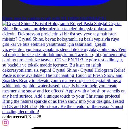
Open post by cadencecraft with ID 18049356820844761
cadencecraft
Kas 28