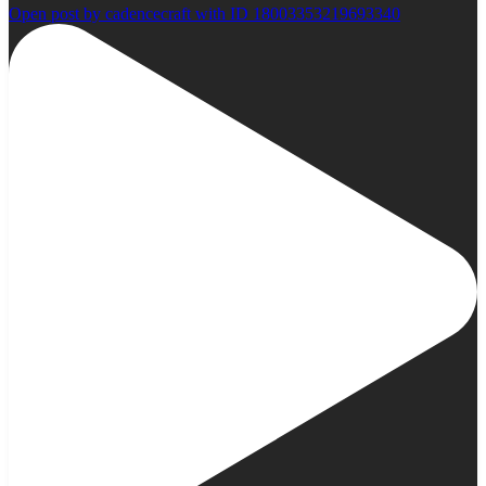
Open post by cadencecraft with ID 18003353219693340