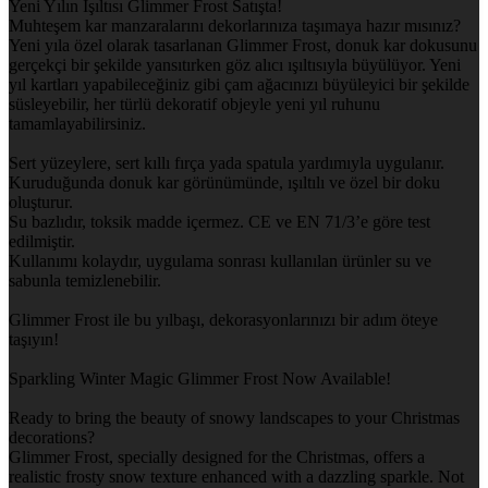
Yeni Yılın Işıltısı Glimmer Frost Satışta!
Muhteşem kar manzaralarını dekorlarınıza taşımaya hazır mısınız?
Yeni yıla özel olarak tasarlanan Glimmer Frost, donuk kar dokusunu
gerçekçi bir şekilde yansıtırken göz alıcı ışıltısıyla büyülüyor. Yeni
yıl kartları yapabileceğiniz gibi çam ağacınızı büyüleyici bir şekilde
süsleyebilir, her türlü dekoratif objeyle yeni yıl ruhunu
tamamlayabilirsiniz.
Sert yüzeylere, sert kıllı fırça yada spatula yardımıyla uygulanır.
Kuruduğunda donuk kar görünümünde, ışıltılı ve özel bir doku
oluşturur.
Su bazlıdır, toksik madde içermez. CE ve EN 71/3’e göre test
edilmiştir.
Kullanımı kolaydır, uygulama sonrası kullanılan ürünler su ve
sabunla temizlenebilir.
Glimmer Frost ile bu yılbaşı, dekorasyonlarınızı bir adım öteye
taşıyın!
Sparkling Winter Magic Glimmer Frost Now Available!
Ready to bring the beauty of snowy landscapes to your Christmas
decorations?
Glimmer Frost, specially designed for the Christmas, offers a
realistic frosty snow texture enhanced with a dazzling sparkle. Not