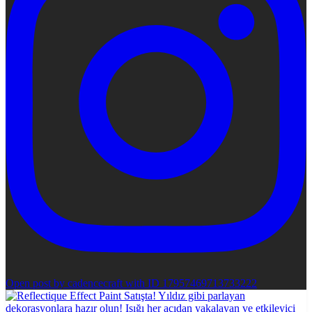
Open post by cadencecraft with ID 17957469713733222