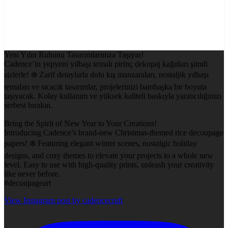
Yeni Yılın Ruhunu Tasarımlarınıza Taşıyın!
Cadence’in yepyeni yılbaşı temalı pirinç dekopaj kağıtları şimdi
sizlerle! ❄️ Zarif detaylarla dolu kış manzaraları, nostaljik yılbaşı
temaları ve sıcacık tasarımlar, projelerinizi bambaşka bir boyuta
taşıyacak. Kolay kullanım ve yüksek kaliteli baskıyla yaratıcılığınızı
serbest bırakın.
Bring the Spirit of New Year to Your Creations!
Introducing Cadence’s brand-new Christmas-themed rice decoupage
papers! ❄️ Featuring elegant winter scenes, nostalgic holiday
designs, and cozy themes to elevate your projects to a whole new
level. Easy to use with high-quality prints, unleash your creativity
like never before.
#decoupageart
View Instagram post by cadencecraft