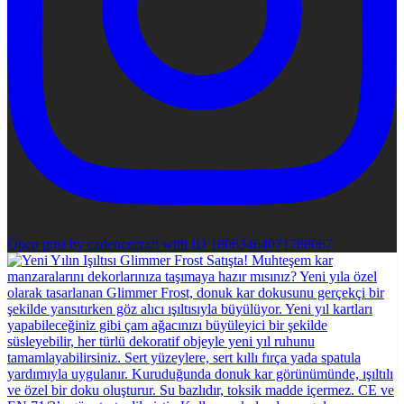
Open post by cadencecraft with ID 18063464071788067