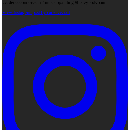
#cadenceconnoisseur #impastopainting #heavybodypaint
View Instagram post by cadencecraft