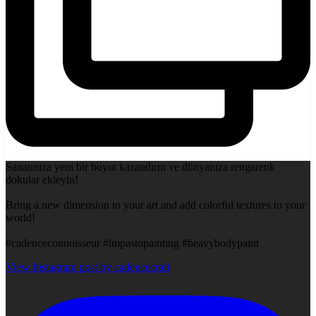
Sanatınıza yeni bir boyut kazandırın ve dünyanıza rengarenk
dokular ekleyin!
Bring a new dimension to your art and add colorful textures to your
world!
#cadenceconnoisseur #impastopainting #heavybodypaint
View Instagram post by cadencecraft