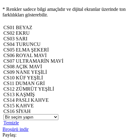
* Renkler sadece bilgi amaçlıdır ve dijital ekranlar üzerinde ton
farklılıkları gösterebilir.
CS01 BEYAZ
CS02 EKRU
CS03 SARI
CS04 TURUNCU
CS05 ELMA ŞEKERİ
CS06 ROYAL MAVİ
CS07 ULTRAMARİN MAVİ
CS08 AÇIK MAVİ
CS09 NANE YEŞİLİ
CS10 KÜF YEŞİLİ
CS11 DUMAN GRİ
CS12 ZÜMRÜT YEŞİLİ
CS13 KAŞMİŞ
CS14 PASLI KAHVE
CS15 KAHVE
CS16 SİYAH
Temizle
Broşürü indir
Paylaş: