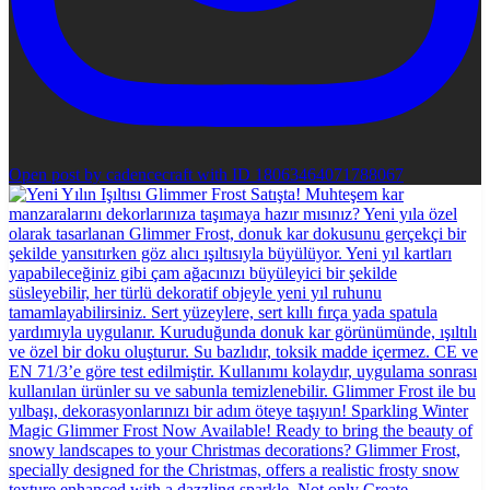
Open post by cadencecraft with ID 18063464071788067