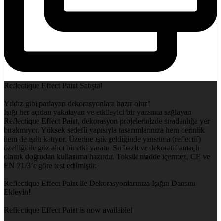
Reflectique Effect Paint Satışta!
Yıldız gibi parlayan dekorasyonlara hazır olun!
Işığı her açıdan yakalayan ve etkileyici bir yansıma sağlayan
Reflectique Effect Paint, dekorasyon projelerinizde sıradanlığa yer
bırakmıyor. Yüksek sedefli yapısıyla tasarımlarınıza hem derinlik
hem de ışıltı katıyor. Üzerine ışık geldiğinde yansıtma (reflectif)
özelliği ile göz alıcı bir etki yaratır. Su bazlı ve dekoratif amaçlı
olarak doğrudan kullanıma hazırdır. Toksik madde içermez, CE ve
EN 71/3’e göre test edilmiştir.
Reflectique Effect Paint ile Dekorasyonlarınıza Işığın Dansını
Ekleyin!
Reflectique Effect Paint is now available!