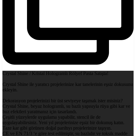
Crystal Shine / Kristal Hologramlı Rölyef Pasta Satışta!
Crystal Shine ile yaratıcı projelerinize kar tanelerinin eşsiz dokusunu
ekleyin.
Dekorasyon projelerinizi bir üst seviyeye taşımak ister misiniz?
Crystal Shine, beyaz hologramlı, su bazlı yapısıyla rüya gibi kar ve
buz efektleri yaratmanız için tasarlandı.
Çeşitli yüzeylerde uygulama yapabilir, stencil ile de
uygulayabilirsiniz. Yeni yıl projelerinize eşsiz bir dokunuş katın.
Taze kar gibi görünen doğal parıltıyı projelerinize taşıyın.
CE ve EN 71/3 ‘e göre test edilmiştir, su bazlıdır ve toksik madde