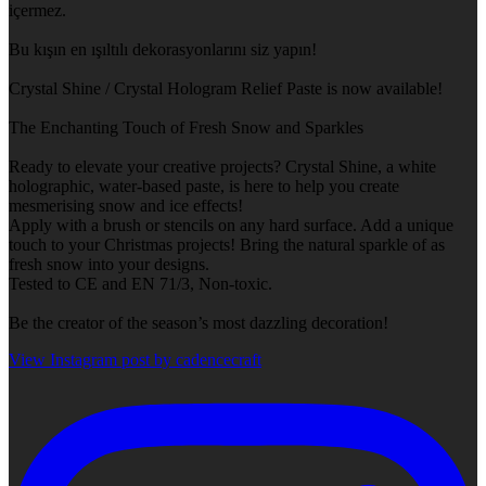
içermez.
Bu kışın en ışıltılı dekorasyonlarını siz yapın!
Crystal Shine / Crystal Hologram Relief Paste is now available!
The Enchanting Touch of Fresh Snow and Sparkles
Ready to elevate your creative projects? Crystal Shine, a white
holographic, water-based paste, is here to help you create
mesmerising snow and ice effects!
Apply with a brush or stencils on any hard surface. Add a unique
touch to your Christmas projects! Bring the natural sparkle of as
fresh snow into your designs.
Tested to CE and EN 71/3, Non-toxic.
Be the creator of the season’s most dazzling decoration!
View Instagram post by cadencecraft