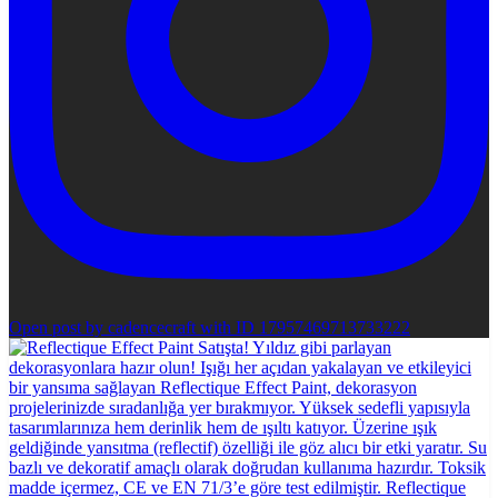
Open post by cadencecraft with ID 17957469713733222