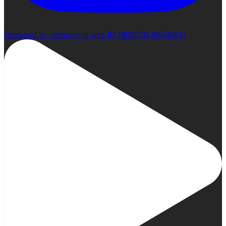
Open post by cadencecraft with ID 18021741206540843