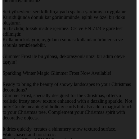
tamamlayabilirsiniz.
Sert yüzeylere, sert kıllı fırça yada spatula yardımıyla uygulanır.
Kuruduğunda donuk kar görünümünde, ışıltılı ve özel bir doku
oluşturur.
Su bazlıdır, toksik madde içermez. CE ve EN 71/3’e göre test
edilmiştir.
Kullanımı kolaydır, uygulama sonrası kullanılan ürünler su ve
sabunla temizlenebilir.
Glimmer Frost ile bu yılbaşı, dekorasyonlarınızı bir adım öteye
taşıyın!
Sparkling Winter Magic Glimmer Frost Now Available!
Ready to bring the beauty of snowy landscapes to your Christmas
decorations?
Glimmer Frost, specially designed for the Christmas, offers a
realistic frosty snow texture enhanced with a dazzling sparkle. Not
only Create meaningful holiday cards but also add a magical touch
to your Christmas tree. Complement your Christmas spirit with
decorative objects.
It dries quickly, creates a shimmery snow textured surface.
Water-based and non-toxic.