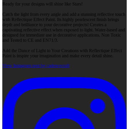
Ready for your designs will shine like Stars!
Catch the light from every angle and add a stunning reflective touch
with Reflectique Effect Paint. Its highly pearlescent finish brings
depth and brilliance to your decorative projects! Creates a
captivating reflective effect when exposed to light. Water-based and
designed for immediate use in decorative applications. Non Toxic
and Tested to CE and EN71/3.
Add the Dance of Light to Your Creations with Reflectique Effect
Paint is inspire your imagination and make every detail shine.
View Instagram post by cadencecraft