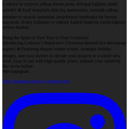
Cadence’in yepyeni yılbaşı temalı pirinç dekopaj kağıtları şimdi
sizlerle! ❄️ Zarif detaylarla dolu kış manzaraları, nostaljik yılbaşı
temaları ve sıcacık tasarımlar, projelerinizi bambaşka bir boyuta
taşıyacak. Kolay kullanım ve yüksek kaliteli baskıyla yaratıcılığınızı
serbest bırakın.
Bring the Spirit of New Year to Your Creations!
Introducing Cadence’s brand-new Christmas-themed rice decoupage
papers! ❄️ Featuring elegant winter scenes, nostalgic holiday
designs, and cozy themes to elevate your projects to a whole new
level. Easy to use with high-quality prints, unleash your creativity
like never before.
#decoupageart
View Instagram post by cadencecraft