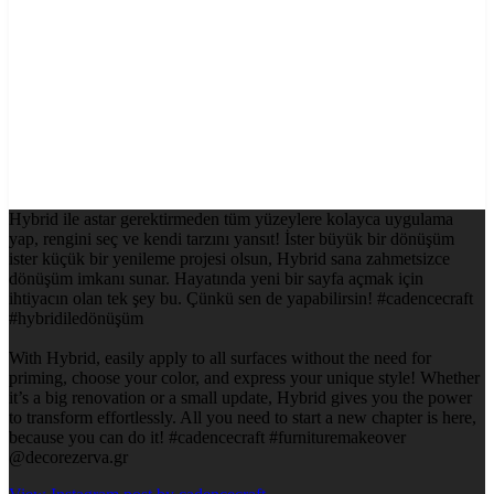
Hybrid ile astar gerektirmeden tüm yüzeylere kolayca uygulama
yap, rengini seç ve kendi tarzını yansıt! İster büyük bir dönüşüm
ister küçük bir yenileme projesi olsun, Hybrid sana zahmetsizce
dönüşüm imkanı sunar. Hayatında yeni bir sayfa açmak için
ihtiyacın olan tek şey bu. Çünkü sen de yapabilirsin! #cadencecraft
#hybridiledönüşüm
With Hybrid, easily apply to all surfaces without the need for
priming, choose your color, and express your unique style! Whether
it’s a big renovation or a small update, Hybrid gives you the power
to transform effortlessly. All you need to start a new chapter is here,
because you can do it! #cadencecraft #furnituremakeover
@decorezerva.gr