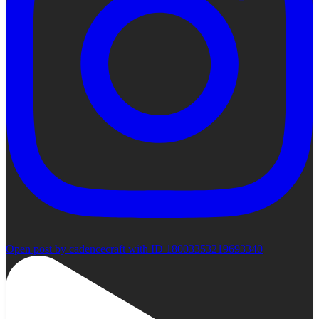
Open post by cadencecraft with ID 18003353219693340