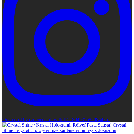
Open post by cadencecraft with ID 18049356820844761