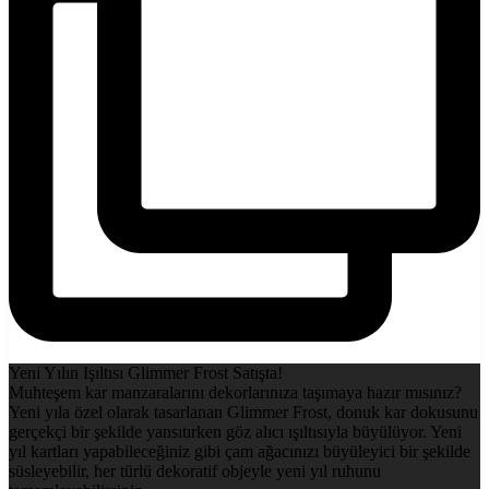
Yeni Yılın Işıltısı Glimmer Frost Satışta!
Muhteşem kar manzaralarını dekorlarınıza taşımaya hazır mısınız?
Yeni yıla özel olarak tasarlanan Glimmer Frost, donuk kar dokusunu
gerçekçi bir şekilde yansıtırken göz alıcı ışıltısıyla büyülüyor. Yeni
yıl kartları yapabileceğiniz gibi çam ağacınızı büyüleyici bir şekilde
süsleyebilir, her türlü dekoratif objeyle yeni yıl ruhunu