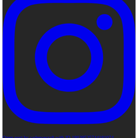
Open post by cadencecraft with ID 18029525744181074