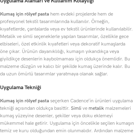
Uygulama Alanları ve Kullanım Kolaylığı
Kumaş için rölyef pasta
hem evdeki projelerde hem de
profesyonel tekstil tasarımlarında kullanılır. Örneğin,
kıyafetlerde, çantalarda veya ev tekstil ürünlerinde kullanılabilir.
Metalik ve simli seçeneklerle yapılan tasarımlar, özellikle gece
elbiseleri, özel etkinlik kıyafetleri veya dekoratif kumaşlarda
öne çıkar. Ürünün dayanıklılığı, kumaşın yıkandıkça veya
giyildikçe desenlerin kaybolmaması için oldukça önemlidir. Bu
malzeme düzgün ve kalıcı bir şekilde kumaş üzerinde kalır. Bu
da uzun ömürlü tasarımlar yaratmaya olanak sağlar.
←
Uygulama Tekniği
Kumaş için rölyef pasta
seçerken Cadence’in ürünleri uygulama
tekniği açısından oldukça basittir.
Simli
ve
metalik
malzemeleri
kumaş yüzeyine desenler, şekiller veya doku eklemeyi
mükemmel hale getirir. Uygulama için öncelikle seçilen kumaşın
temiz ve kuru olduğundan emin olunmalıdır. Ardından malzeme