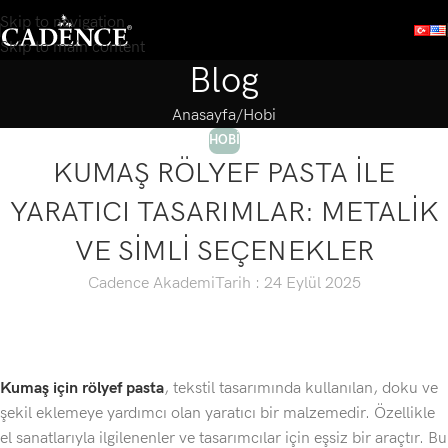
Skip to navigation
Skip to main content
Blog
Anasayfa
Hobi
HOBI
KUMAŞ RÖLYEF PASTA İLE
YARATICI TASARIMLAR: METALİK
VE SİMLİ SEÇENEKLER
Cadence Akademi
Tarih : 24 Eylül 2025
Kumaş için rölyef pasta
, tekstil tasarımında kullanılan, doku ve
şekil eklemeye yardımcı olan yaratıcı bir malzemedir. Özellikle
el sanatlarıyla ilgilenenler ve tasarımcılar için eşsiz bir araçtır. Bu