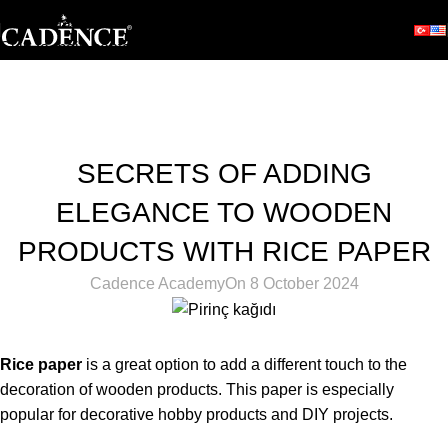
Skip to navigation
Skip to main content
Blog
Home
Hobby
HOBBY
SECRETS OF ADDING
ELEGANCE TO WOODEN
PRODUCTS WITH RICE PAPER
Cadence Academy
On 8 October 2024
Rice paper
is a great option to add a different touch to the
decoration of wooden products. This paper is especially
popular for decorative hobby products and DIY projects.