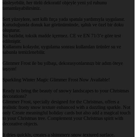
süsleyebilir, her türlü dekoratif objeyle yeni yıl ruhunu
tamamlayabilirsiniz.
Sert yüzeylere, sert kıllı fırça yada spatula yardımıyla uygulanır.
Kuruduğunda donuk kar görünümünde, ışıltılı ve özel bir doku
oluşturur.
Su bazlıdır, toksik madde içermez. CE ve EN 71/3’e göre test
edilmiştir.
Kullanımı kolaydır, uygulama sonrası kullanılan ürünler su ve
sabunla temizlenebilir.
Glimmer Frost ile bu yılbaşı, dekorasyonlarınızı bir adım öteye
taşıyın!
Sparkling Winter Magic Glimmer Frost Now Available!
Ready to bring the beauty of snowy landscapes to your Christmas
decorations?
Glimmer Frost, specially designed for the Christmas, offers a
realistic frosty snow texture enhanced with a dazzling sparkle. Not
only Create meaningful holiday cards but also add a magical touch
to your Christmas tree. Complement your Christmas spirit with
decorative objects.
It dries quickly, creates a shimmery snow textured surface.