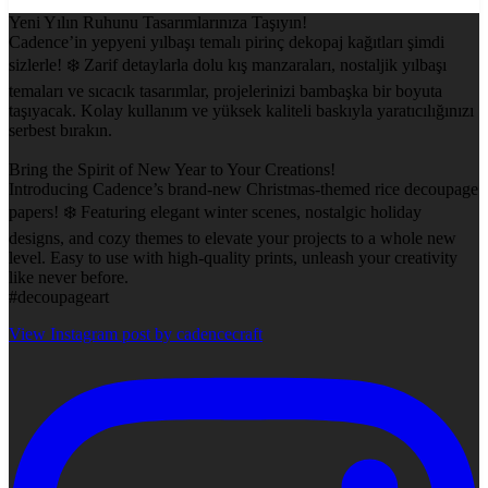
Yeni Yılın Ruhunu Tasarımlarınıza Taşıyın!
Cadence’in yepyeni yılbaşı temalı pirinç dekopaj kağıtları şimdi
sizlerle! ❄️ Zarif detaylarla dolu kış manzaraları, nostaljik yılbaşı
temaları ve sıcacık tasarımlar, projelerinizi bambaşka bir boyuta
taşıyacak. Kolay kullanım ve yüksek kaliteli baskıyla yaratıcılığınızı
serbest bırakın.
Bring the Spirit of New Year to Your Creations!
Introducing Cadence’s brand-new Christmas-themed rice decoupage
papers! ❄️ Featuring elegant winter scenes, nostalgic holiday
designs, and cozy themes to elevate your projects to a whole new
level. Easy to use with high-quality prints, unleash your creativity
like never before.
#decoupageart
View Instagram post by cadencecraft