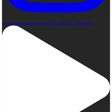
Open post by cadencecraft with ID 18021741206540843