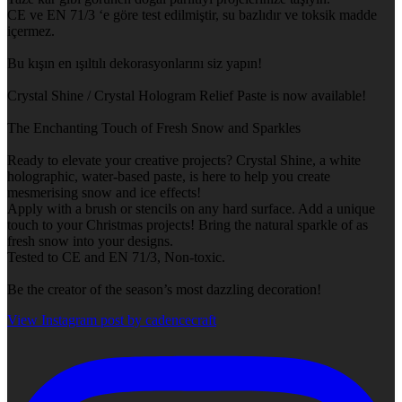
CE ve EN 71/3 ‘e göre test edilmiştir, su bazlıdır ve toksik madde
içermez.
Bu kışın en ışıltılı dekorasyonlarını siz yapın!
Crystal Shine / Crystal Hologram Relief Paste is now available!
The Enchanting Touch of Fresh Snow and Sparkles
Ready to elevate your creative projects? Crystal Shine, a white
holographic, water-based paste, is here to help you create
mesmerising snow and ice effects!
Apply with a brush or stencils on any hard surface. Add a unique
touch to your Christmas projects! Bring the natural sparkle of as
fresh snow into your designs.
Tested to CE and EN 71/3, Non-toxic.
Be the creator of the season’s most dazzling decoration!
View Instagram post by cadencecraft