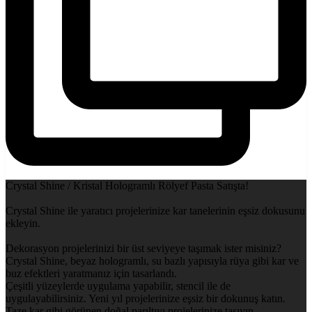
Crystal Shine / Kristal Hologramlı Rölyef Pasta Satışta!
Crystal Shine ile yaratıcı projelerinize kar tanelerinin eşsiz dokusunu
ekleyin.
Dekorasyon projelerinizi bir üst seviyeye taşımak ister misiniz?
Crystal Shine, beyaz hologramlı, su bazlı yapısıyla rüya gibi kar ve
buz efektleri yaratmanız için tasarlandı.
Çeşitli yüzeylerde uygulama yapabilir, stencil ile de
uygulayabilirsiniz. Yeni yıl projelerinize eşsiz bir dokunuş katın.
Taze kar gibi görünen doğal parıltıyı projelerinize taşıyın.