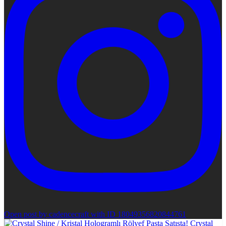
Open post by cadencecraft with ID 18049356820844761