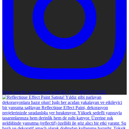
Open post by cadencecraft with ID 17957469713733222