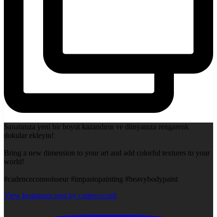
Sanatınıza yeni bir boyut kazandırın ve dünyanıza rengarenk
dokular ekleyin!
Bring a new dimension to your art and add colorful textures to your
world!
#cadenceconnoisseur #impastopainting #heavybodypaint
View Instagram post by cadencecraft