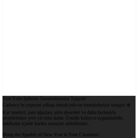
Yeni Yılın Işıltısını Tasarımlarınıza Taşıyın!
Cadence’in yepyeni yılbaşı temalı rub-on transferleriyle tanışın! ❄️
Kar taneleri, çam ağaçları, şirin desenler ve daha fazlasıyla
projelerinize yeni yıl ruhu katın. Üstelik kolayca uygulanabilir,
dakikalar içinde harika sonuçlar alabilirsiniz.
Bring the Sparkle of New Year to Your Creations!