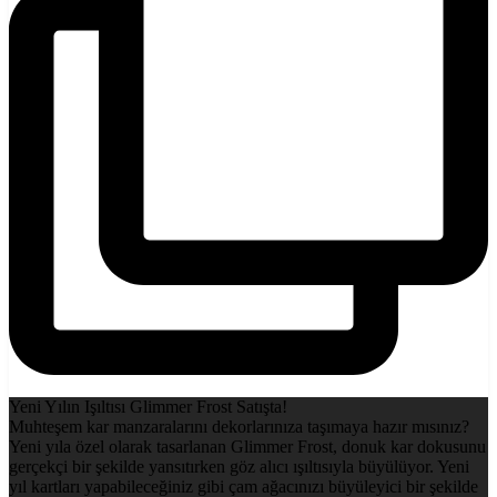
Yeni Yılın Işıltısı Glimmer Frost Satışta!
Muhteşem kar manzaralarını dekorlarınıza taşımaya hazır mısınız?
Yeni yıla özel olarak tasarlanan Glimmer Frost, donuk kar dokusunu
gerçekçi bir şekilde yansıtırken göz alıcı ışıltısıyla büyülüyor. Yeni
yıl kartları yapabileceğiniz gibi çam ağacınızı büyüleyici bir şekilde