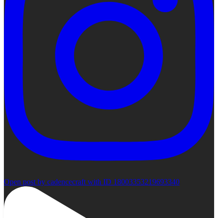
Open post by cadencecraft with ID 18003353219693340