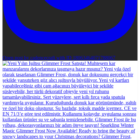
Open post by cadencecraft with ID 18063464071788067