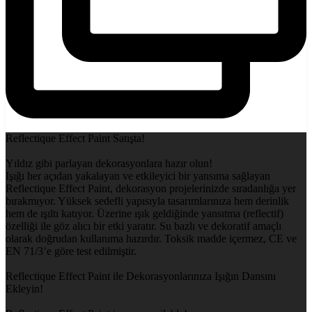
Reflectique Effect Paint Satışta!
Yıldız gibi parlayan dekorasyonlara hazır olun!
Işığı her açıdan yakalayan ve etkileyici bir yansıma sağlayan
Reflectique Effect Paint, dekorasyon projelerinizde sıradanlığa yer
bırakmıyor. Yüksek sedefli yapısıyla tasarımlarınıza hem derinlik
hem de ışıltı katıyor. Üzerine ışık geldiğinde yansıtma (reflectif)
özelliği ile göz alıcı bir etki yaratır. Su bazlı ve dekoratif amaçlı
olarak doğrudan kullanıma hazırdır. Toksik madde içermez, CE ve
EN 71/3’e göre test edilmiştir.
Reflectique Effect Paint ile Dekorasyonlarınıza Işığın Dansını
Ekleyin!