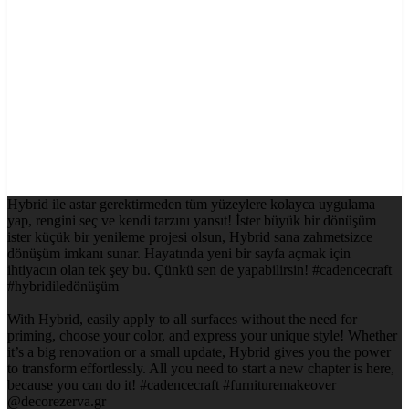
Hybrid ile astar gerektirmeden tüm yüzeylere kolayca uygulama
yap, rengini seç ve kendi tarzını yansıt! İster büyük bir dönüşüm
ister küçük bir yenileme projesi olsun, Hybrid sana zahmetsizce
dönüşüm imkanı sunar. Hayatında yeni bir sayfa açmak için
ihtiyacın olan tek şey bu. Çünkü sen de yapabilirsin! #cadencecraft
#hybridiledönüşüm
With Hybrid, easily apply to all surfaces without the need for
priming, choose your color, and express your unique style! Whether
it’s a big renovation or a small update, Hybrid gives you the power
to transform effortlessly. All you need to start a new chapter is here,
because you can do it! #cadencecraft #furnituremakeover
@decorezerva.gr