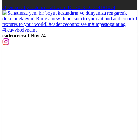
Open post by cadencecraft with ID 18029525744181074
cadencecraft
Nov 24