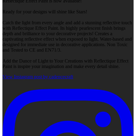
Reflectique Effect Paint is now available!
Ready for your designs will shine like Stars!
Catch the light from every angle and add a stunning reflective touch
with Reflectique Effect Paint. Its highly pearlescent finish brings
depth and brilliance to your decorative projects! Creates a
captivating reflective effect when exposed to light. Water-based and
designed for immediate use in decorative applications. Non Toxic
and Tested to CE and EN71/3.
Add the Dance of Light to Your Creations with Reflectique Effect
Paint is inspire your imagination and make every detail shine.
View Instagram post by cadencecraft