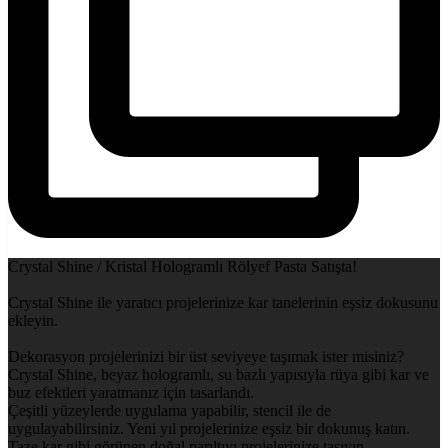
Crystal Shine / Kristal Hologramlı Rölyef Pasta Satışta!
Crystal Shine ile yaratıcı projelerinize kar tanelerinin eşsiz dokusunu
ekleyin.
Dekorasyon projelerinizi bir üst seviyeye taşımak ister misiniz?
Crystal Shine, beyaz hologramlı, su bazlı yapısıyla rüya gibi kar ve
buz efektleri yaratmanız için tasarlandı.
Çeşitli yüzeylerde uygulama yapabilir, stencil ile de
uygulayabilirsiniz. Yeni yıl projelerinize eşsiz bir dokunuş katın.
Taze kar gibi görünen doğal parıltıyı projelerinize taşıyın.