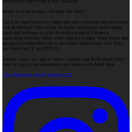
Reflectique Effect Paint is now available!
Ready for your designs will shine like Stars!
Catch the light from every angle and add a stunning reflective touch
with Reflectique Effect Paint. Its highly pearlescent finish brings
depth and brilliance to your decorative projects! Creates a
captivating reflective effect when exposed to light. Water-based and
designed for immediate use in decorative applications. Non Toxic
and Tested to CE and EN71/3.
Add the Dance of Light to Your Creations with Reflectique Effect
Paint is inspire your imagination and make every detail shine.
View Instagram post by cadencecraft