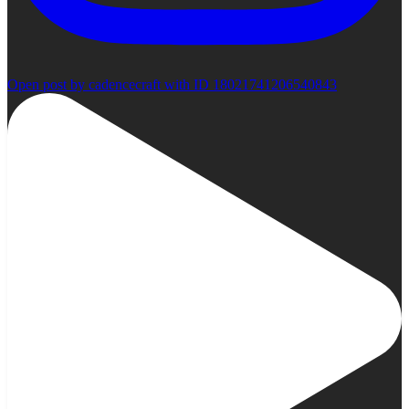
Open post by cadencecraft with ID 18021741206540843