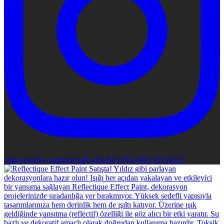
Open post by cadencecraft with ID 17957469713733222