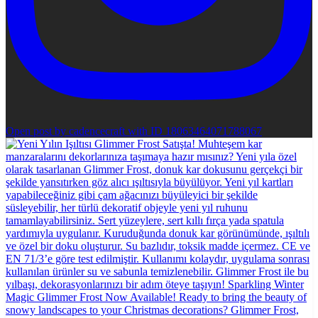
Open post by cadencecraft with ID 18063464071788067