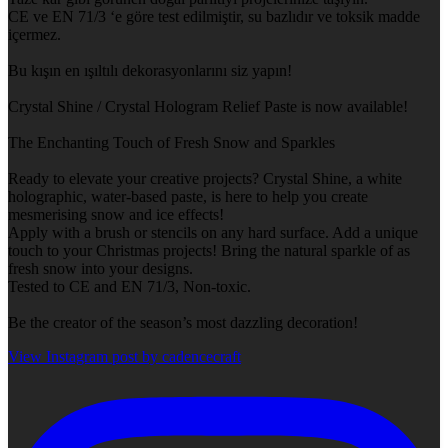
CE ve EN 71/3 ‘e göre test edilmiştir, su bazlıdır ve toksik madde
içermez.
Bu kışın en ışıltılı dekorasyonlarını siz yapın!
Crystal Shine / Crystal Hologram Relief Paste is now available!
The Enchanting Touch of Fresh Snow and Sparkles
Ready to elevate your creative projects? Crystal Shine, a white
holographic, water-based paste, is here to help you create
mesmerising snow and ice effects!
Apply with a brush or stencils on any hard surface. Add a unique
touch to your Christmas projects! Bring the natural sparkle of as
fresh snow into your designs.
Tested to CE and EN 71/3, Non-toxic.
Be the creator of the season’s most dazzling decoration!
View Instagram post by cadencecraft