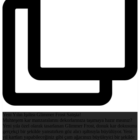
Yeni Yılın Işıltısı Glimmer Frost Satışta!
Muhteşem kar manzaralarını dekorlarınıza taşımaya hazır mısınız?
Yeni yıla özel olarak tasarlanan Glimmer Frost, donuk kar dokusunu
gerçekçi bir şekilde yansıtırken göz alıcı ışıltısıyla büyülüyor. Yeni
yıl kartları yapabileceğiniz gibi çam ağacınızı büyüleyici bir şekilde