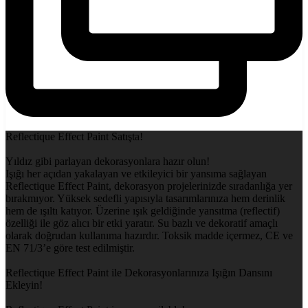
Reflectique Effect Paint Satışta!
Yıldız gibi parlayan dekorasyonlara hazır olun!
Işığı her açıdan yakalayan ve etkileyici bir yansıma sağlayan
Reflectique Effect Paint, dekorasyon projelerinizde sıradanlığa yer
bırakmıyor. Yüksek sedefli yapısıyla tasarımlarınıza hem derinlik
hem de ışıltı katıyor. Üzerine ışık geldiğinde yansıtma (reflectif)
özelliği ile göz alıcı bir etki yaratır. Su bazlı ve dekoratif amaçlı
olarak doğrudan kullanıma hazırdır. Toksik madde içermez, CE ve
EN 71/3’e göre test edilmiştir.
Reflectique Effect Paint ile Dekorasyonlarınıza Işığın Dansını
Ekleyin!