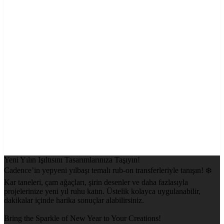
Yeni Yılın Işıltısını Tasarımlarınıza Taşıyın!
Cadence’in yepyeni yılbaşı temalı rub-on transferleriyle tanışın! ❄️
Kar taneleri, çam ağaçları, şirin desenler ve daha fazlasıyla
projelerinize yeni yıl ruhu katın. Üstelik kolayca uygulanabilir,
dakikalar içinde harika sonuçlar alabilirsiniz.
Bring the Sparkle of New Year to Your Creations!