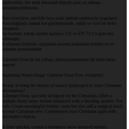
süsleyebilir, her türlü dekoratif objeyle yeni yıl ruhunu
tamamlayabilirsiniz.
Sert yüzeylere, sert kıllı fırça yada spatula yardımıyla uygulanır.
Kuruduğunda donuk kar görünümünde, ışıltılı ve özel bir doku
oluşturur.
Su bazlıdır, toksik madde içermez. CE ve EN 71/3’e göre test
edilmiştir.
Kullanımı kolaydır, uygulama sonrası kullanılan ürünler su ve
sabunla temizlenebilir.
Glimmer Frost ile bu yılbaşı, dekorasyonlarınızı bir adım öteye
taşıyın!
Sparkling Winter Magic Glimmer Frost Now Available!
Ready to bring the beauty of snowy landscapes to your Christmas
decorations?
Glimmer Frost, specially designed for the Christmas, offers a
realistic frosty snow texture enhanced with a dazzling sparkle. Not
only Create meaningful holiday cards but also add a magical touch
to your Christmas tree. Complement your Christmas spirit with
decorative objects.
It dries quickly, creates a shimmery snow textured surface.