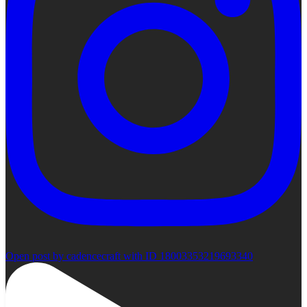
Open post by cadencecraft with ID 18003353219693340