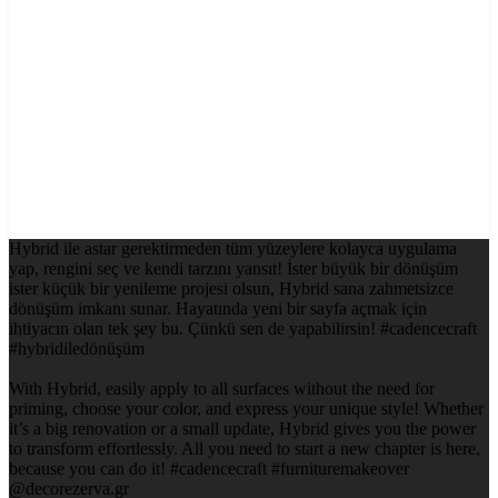
Hybrid ile astar gerektirmeden tüm yüzeylere kolayca uygulama
yap, rengini seç ve kendi tarzını yansıt! İster büyük bir dönüşüm
ister küçük bir yenileme projesi olsun, Hybrid sana zahmetsizce
dönüşüm imkanı sunar. Hayatında yeni bir sayfa açmak için
ihtiyacın olan tek şey bu. Çünkü sen de yapabilirsin! #cadencecraft
#hybridiledönüşüm
With Hybrid, easily apply to all surfaces without the need for
priming, choose your color, and express your unique style! Whether
it’s a big renovation or a small update, Hybrid gives you the power
to transform effortlessly. All you need to start a new chapter is here,
because you can do it! #cadencecraft #furnituremakeover
@decorezerva.gr