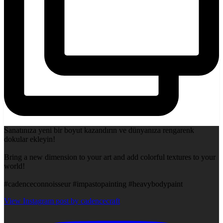
Sanatınıza yeni bir boyut kazandırın ve dünyanıza rengarenk
dokular ekleyin!
Bring a new dimension to your art and add colorful textures to your
world!
#cadenceconnoisseur #impastopainting #heavybodypaint
View Instagram post by cadencecraft