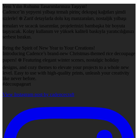
Yeni Yılın Ruhunu Tasarımlarınıza Taşıyın!
Cadence’in yepyeni yılbaşı temalı pirinç dekopaj kağıtları şimdi
sizlerle! ❄️ Zarif detaylarla dolu kış manzaraları, nostaljik yılbaşı
temaları ve sıcacık tasarımlar, projelerinizi bambaşka bir boyuta
taşıyacak. Kolay kullanım ve yüksek kaliteli baskıyla yaratıcılığınızı
serbest bırakın.
Bring the Spirit of New Year to Your Creations!
Introducing Cadence’s brand-new Christmas-themed rice decoupage
papers! ❄️ Featuring elegant winter scenes, nostalgic holiday
designs, and cozy themes to elevate your projects to a whole new
level. Easy to use with high-quality prints, unleash your creativity
like never before.
#decoupageart
View Instagram post by cadencecraft