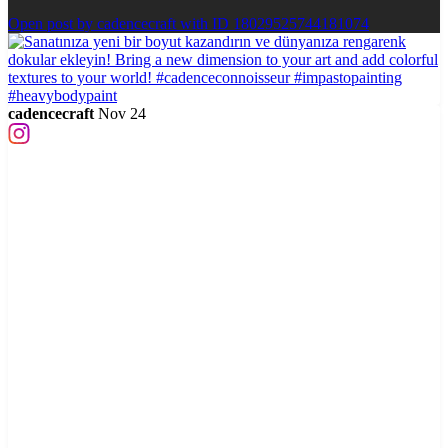
Open post by cadencecraft with ID 18029525744181074
cadencecraft
Nov 24