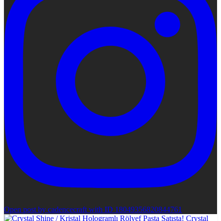
Open post by cadencecraft with ID 18049356820844761