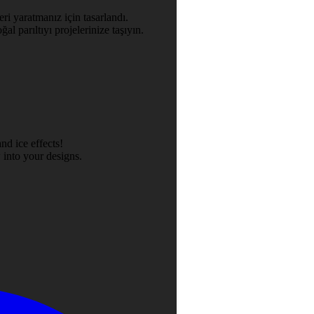
ri yaratmanız için tasarlandı.
al parıltıyı projelerinize taşıyın.
nd ice effects!
 into your designs.