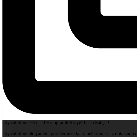
Crystal Shine / Kristal Hologramlı Rölyef Pasta Satışta!
Crystal Shine ile yaratıcı projelerinize kar tanelerinin eşsiz dokusunu 