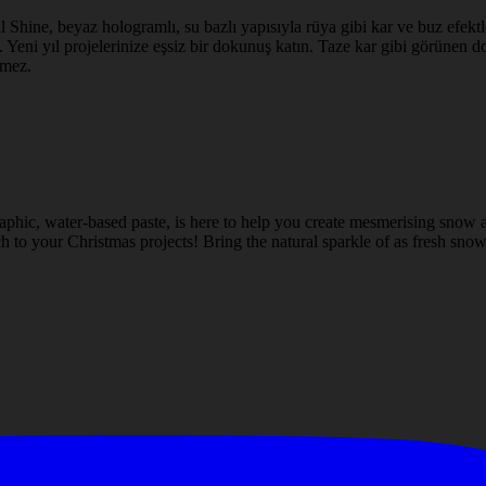
l Shine, beyaz hologramlı, su bazlı yapısıyla rüya gibi kar ve buz efektle
 Yeni yıl projelerinize eşsiz bir dokunuş katın. Taze kar gibi görünen doğ
rmez.
aphic, water-based paste, is here to help you create mesmerising snow a
 to your Christmas projects! Bring the natural sparkle of as fresh snow