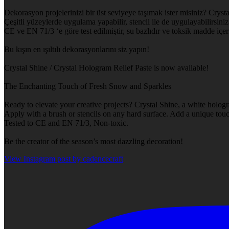
Dekorasyon projelerinizi bir üst seviyeye taşımak ister misiniz? Crysta
Çeşitli yüzeylerde uygulama yapabilir, stencil ile de uygulayabilirsiniz.
CE ve EN 71/3 ‘e göre test edilmiştir, su bazlıdır ve toksik madde içe
Bu kışın en ışıltılı dekorasyonlarını siz yapın!
Crystal Shine / Crystal Hologram Relief Paste is now available!
The Enchanting Touch of Fresh Snow and Sparkles
Ready to elevate your creative projects? Crystal Shine, a white hologr
Apply with a brush or stencils on any hard surface. Add a unique touch
Tested to CE and EN 71/3, Non-toxic.
Be the creator of the season’s most dazzling decoration!
View Instagram post by cadencecraft