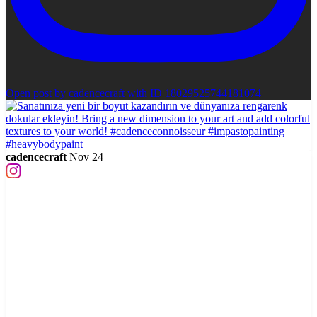
Open post by cadencecraft with ID 18029525744181074
cadencecraft
Nov 24