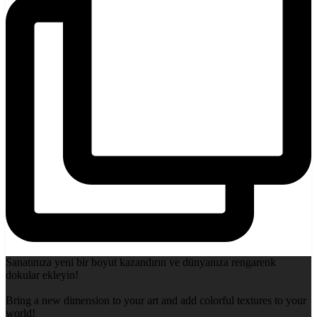
Sanatınıza yeni bir boyut kazandırın ve dünyanıza rengarenk
dokular ekleyin!
Bring a new dimension to your art and add colorful textures to your
world!