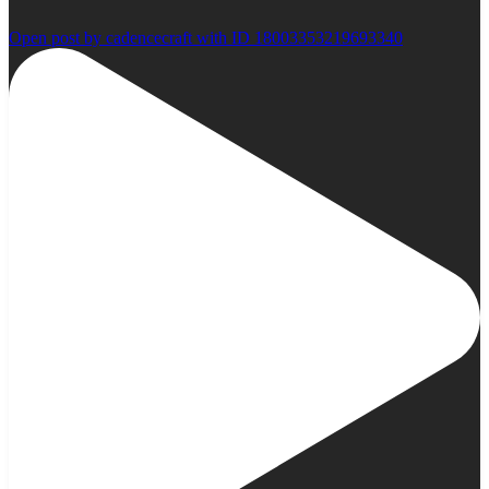
Open post by cadencecraft with ID 18003353219693340