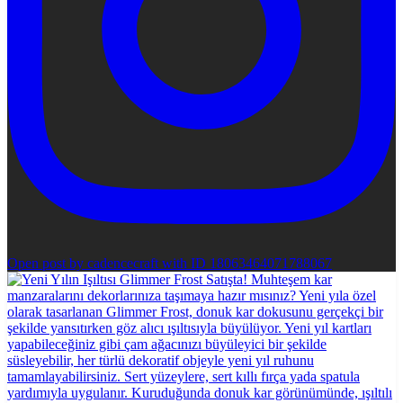
Open post by cadencecraft with ID 18063464071788067