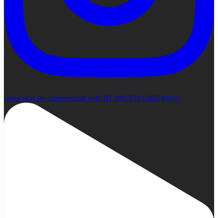
Open post by cadencecraft with ID 18021741206540843