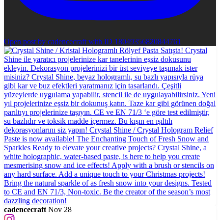
Open post by cadencecraft with ID 18049356820844761
cadencecraft
Nov 28