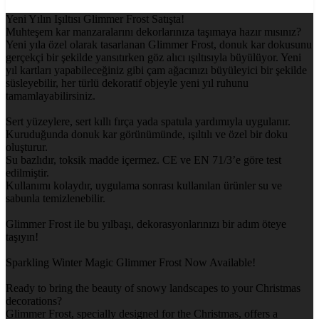
Yeni Yılın Işıltısı Glimmer Frost Satışta!
Muhteşem kar manzaralarını dekorlarınıza taşımaya hazır mısınız?
Yeni yıla özel olarak tasarlanan Glimmer Frost, donuk kar dokusunu
gerçekçi bir şekilde yansıtırken göz alıcı ışıltısıyla büyülüyor. Yeni
yıl kartları yapabileceğiniz gibi çam ağacınızı büyüleyici bir şekilde
süsleyebilir, her türlü dekoratif objeyle yeni yıl ruhunu
tamamlayabilirsiniz.
Sert yüzeylere, sert kıllı fırça yada spatula yardımıyla uygulanır.
Kuruduğunda donuk kar görünümünde, ışıltılı ve özel bir doku
oluşturur.
Su bazlıdır, toksik madde içermez. CE ve EN 71/3’e göre test
edilmiştir.
Kullanımı kolaydır, uygulama sonrası kullanılan ürünler su ve
sabunla temizlenebilir.
Glimmer Frost ile bu yılbaşı, dekorasyonlarınızı bir adım öteye
taşıyın!
Sparkling Winter Magic Glimmer Frost Now Available!
Ready to bring the beauty of snowy landscapes to your Christmas
decorations?
Glimmer Frost, specially designed for the Christmas, offers a