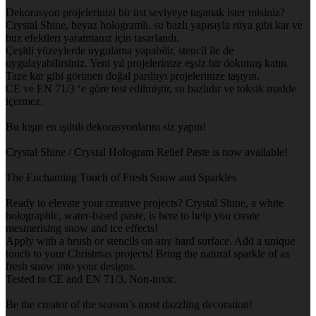
Dekorasyon projelerinizi bir üst seviyeye taşımak ister misiniz?
Crystal Shine, beyaz hologramlı, su bazlı yapısıyla rüya gibi kar ve
buz efektleri yaratmanız için tasarlandı.
Çeşitli yüzeylerde uygulama yapabilir, stencil ile de
uygulayabilirsiniz. Yeni yıl projelerinize eşsiz bir dokunuş katın.
Taze kar gibi görünen doğal parıltıyı projelerinize taşıyın.
CE ve EN 71/3 ‘e göre test edilmiştir, su bazlıdır ve toksik madde
içermez.
Bu kışın en ışıltılı dekorasyonlarını siz yapın!
Crystal Shine / Crystal Hologram Relief Paste is now available!
The Enchanting Touch of Fresh Snow and Sparkles
Ready to elevate your creative projects? Crystal Shine, a white
holographic, water-based paste, is here to help you create
mesmerising snow and ice effects!
Apply with a brush or stencils on any hard surface. Add a unique
touch to your Christmas projects! Bring the natural sparkle of as
fresh snow into your designs.
Tested to CE and EN 71/3, Non-toxic.
Be the creator of the season’s most dazzling decoration!