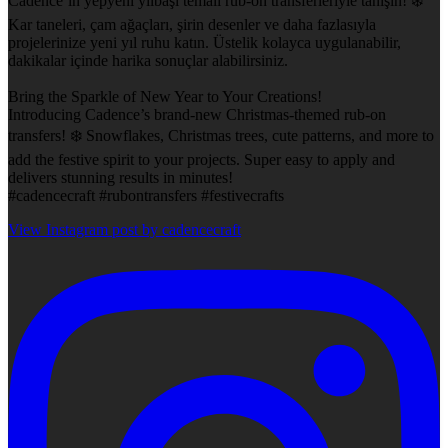
Cadence’in yepyeni yılbaşı temalı rub-on transferleriyle tanışın! ❄️
Kar taneleri, çam ağaçları, şirin desenler ve daha fazlasıyla
projelerinize yeni yıl ruhu katın. Üstelik kolayca uygulanabilir,
dakikalar içinde harika sonuçlar alabilirsiniz.
Bring the Sparkle of New Year to Your Creations!
Introducing Cadence’s brand-new Christmas-themed rub-on
transfers! ❄️ Snowflakes, Christmas trees, cute patterns, and more to
add the festive spirit to your projects. Super easy to apply and
delivers stunning results in minutes!
#cadencecraft #rubontransfers #festivecrafts
View Instagram post by cadencecraft