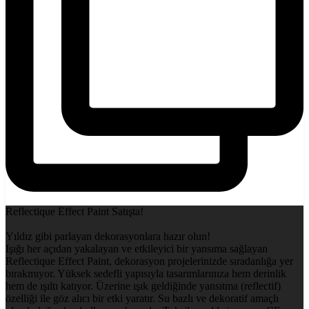
Reflectique Effect Paint Satışta!
Yıldız gibi parlayan dekorasyonlara hazır olun!
Işığı her açıdan yakalayan ve etkileyici bir yansıma sağlayan
Reflectique Effect Paint, dekorasyon projelerinizde sıradanlığa yer
bırakmıyor. Yüksek sedefli yapısıyla tasarımlarınıza hem derinlik
hem de ışıltı katıyor. Üzerine ışık geldiğinde yansıtma (reflectif)
özelliği ile göz alıcı bir etki yaratır. Su bazlı ve dekoratif amaçlı