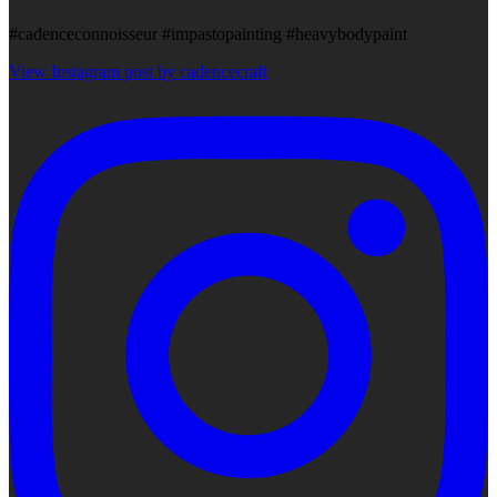
#cadenceconnoisseur #impastopainting #heavybodypaint
View Instagram post by cadencecraft