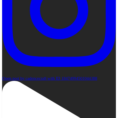
Open post by cadencecraft with ID 18474994501044388