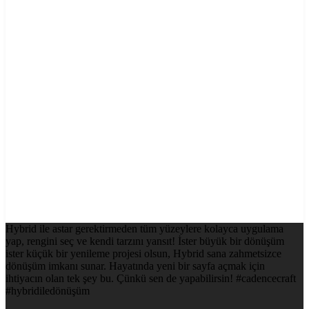
Hybrid ile astar gerektirmeden tüm yüzeylere kolayca uygulama
yap, rengini seç ve kendi tarzını yansıt! İster büyük bir dönüşüm
ister küçük bir yenileme projesi olsun, Hybrid sana zahmetsizce
dönüşüm imkanı sunar. Hayatında yeni bir sayfa açmak için
ihtiyacın olan tek şey bu. Çünkü sen de yapabilirsin! #cadencecraft
#hybridiledönüşüm