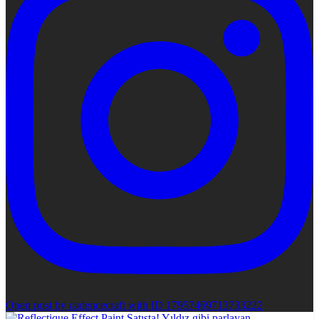
Open post by cadencecraft with ID 17957469713733222