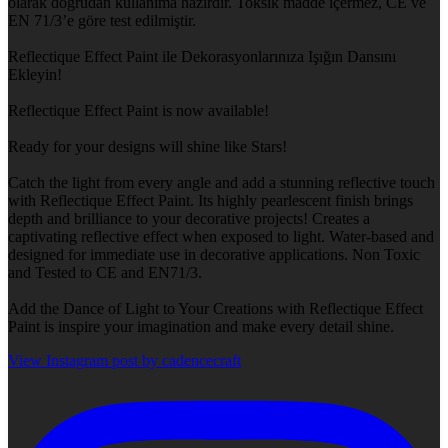
olarak doğrudan kullanıma hazırdır. Toksik madde içermez, CE ve
EN 71/3’e göre test edilmiştir.
Reflectique Effect Paint ile Dekorasyonlarınıza Işığın Dansını
Ekleyin!
Reflectique Effect Paint is now available!
Ready for your designs will shine like Stars!
Catch the light from every angle and add a stunning reflective touch
with Reflectique Effect Paint. Its highly pearlescent finish brings
depth and brilliance to your decorative projects! Creates a
captivating reflective effect when exposed to light. Water-based and
designed for immediate use in decorative applications. Non Toxic
and Tested to CE and EN71/3.
Add the Dance of Light to Your Creations with Reflectique Effect
Paint is inspire your imagination and make every detail shine.
View Instagram post by cadencecraft