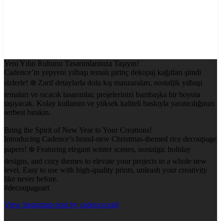
Yeni Yılın Ruhunu Tasarımlarınıza Taşıyın!
Cadence’in yepyeni yılbaşı temalı pirinç dekopaj kağıtları şimdi
sizlerle! ❄️ Zarif detaylarla dolu kış manzaraları, nostaljik yılbaşı
temaları ve sıcacık tasarımlar, projelerinizi bambaşka bir boyuta
taşıyacak. Kolay kullanım ve yüksek kaliteli baskıyla yaratıcılığınızı
serbest bırakın.
Bring the Spirit of New Year to Your Creations!
Introducing Cadence’s brand-new Christmas-themed rice decoupage
papers! ❄️ Featuring elegant winter scenes, nostalgic holiday
designs, and cozy themes to elevate your projects to a whole new
level. Easy to use with high-quality prints, unleash your creativity
like never before.
#decoupageart
View Instagram post by cadencecraft