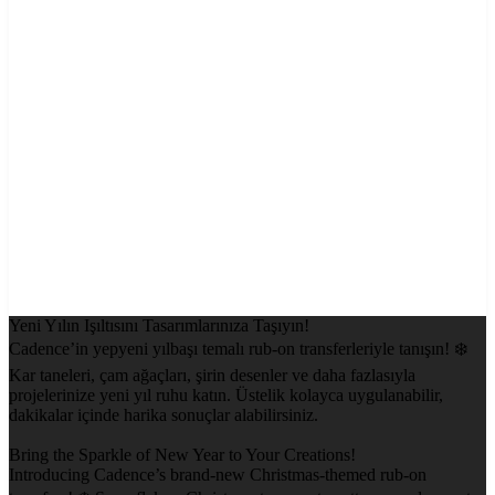
Yeni Yılın Işıltısını Tasarımlarınıza Taşıyın!
Cadence’in yepyeni yılbaşı temalı rub-on transferleriyle tanışın! ❄️
Kar taneleri, çam ağaçları, şirin desenler ve daha fazlasıyla
projelerinize yeni yıl ruhu katın. Üstelik kolayca uygulanabilir,
dakikalar içinde harika sonuçlar alabilirsiniz.
Bring the Sparkle of New Year to Your Creations!
Introducing Cadence’s brand-new Christmas-themed rub-on