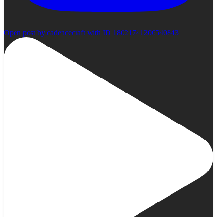
Open post by cadencecraft with ID 18021741206540843