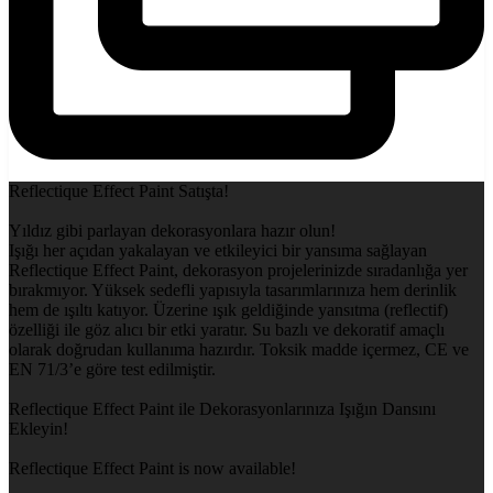
Reflectique Effect Paint Satışta!
Yıldız gibi parlayan dekorasyonlara hazır olun!
Işığı her açıdan yakalayan ve etkileyici bir yansıma sağlayan
Reflectique Effect Paint, dekorasyon projelerinizde sıradanlığa yer
bırakmıyor. Yüksek sedefli yapısıyla tasarımlarınıza hem derinlik
hem de ışıltı katıyor. Üzerine ışık geldiğinde yansıtma (reflectif)
özelliği ile göz alıcı bir etki yaratır. Su bazlı ve dekoratif amaçlı
olarak doğrudan kullanıma hazırdır. Toksik madde içermez, CE ve
EN 71/3’e göre test edilmiştir.
Reflectique Effect Paint ile Dekorasyonlarınıza Işığın Dansını
Ekleyin!
Reflectique Effect Paint is now available!