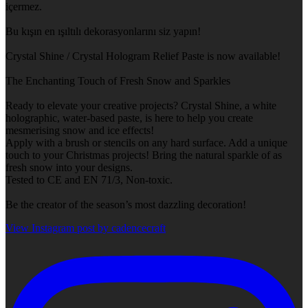
içermez.
Bu kışın en ışıltılı dekorasyonlarını siz yapın!
Crystal Shine / Crystal Hologram Relief Paste is now available!
The Enchanting Touch of Fresh Snow and Sparkles
Ready to elevate your creative projects? Crystal Shine, a white
holographic, water-based paste, is here to help you create
mesmerising snow and ice effects!
Apply with a brush or stencils on any hard surface. Add a unique
touch to your Christmas projects! Bring the natural sparkle of as
fresh snow into your designs.
Tested to CE and EN 71/3, Non-toxic.
Be the creator of the season’s most dazzling decoration!
View Instagram post by cadencecraft