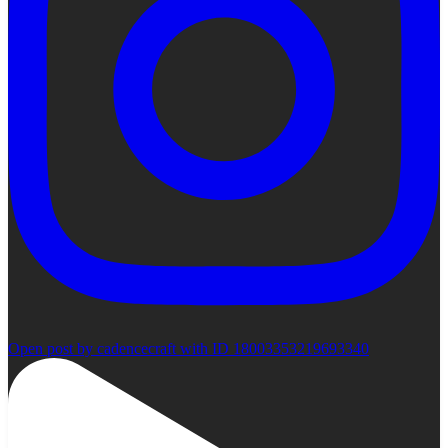
Open post by cadencecraft with ID 18003353219693340