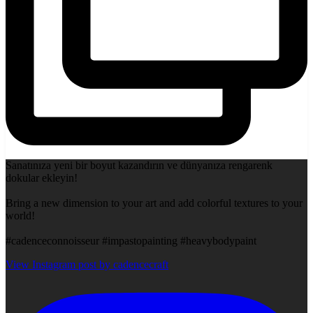
Sanatınıza yeni bir boyut kazandırın ve dünyanıza rengarenk
dokular ekleyin!
Bring a new dimension to your art and add colorful textures to your
world!
#cadenceconnoisseur #impastopainting #heavybodypaint
View Instagram post by cadencecraft