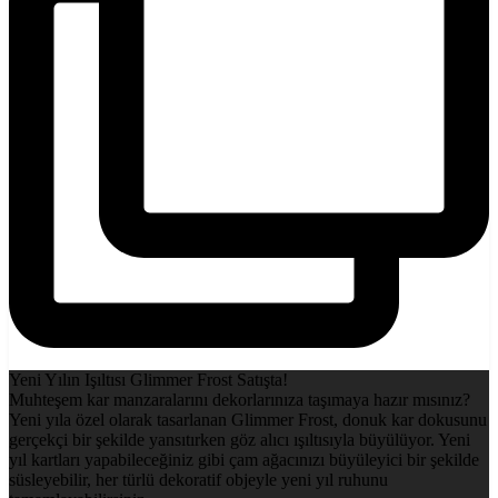
Yeni Yılın Işıltısı Glimmer Frost Satışta!
Muhteşem kar manzaralarını dekorlarınıza taşımaya hazır mısınız?
Yeni yıla özel olarak tasarlanan Glimmer Frost, donuk kar dokusunu
gerçekçi bir şekilde yansıtırken göz alıcı ışıltısıyla büyülüyor. Yeni
yıl kartları yapabileceğiniz gibi çam ağacınızı büyüleyici bir şekilde
süsleyebilir, her türlü dekoratif objeyle yeni yıl ruhunu