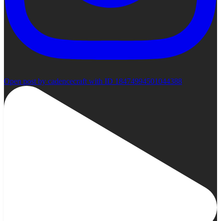
Open post by cadencecraft with ID 18474994501044388