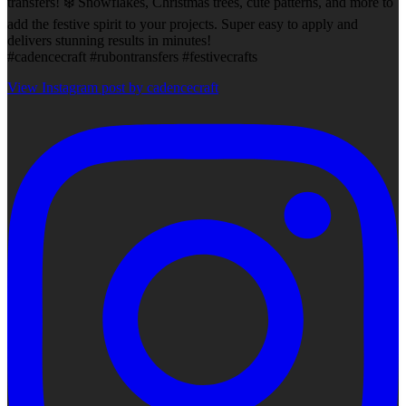
transfers! ❄️ Snowflakes, Christmas trees, cute patterns, and more to
add the festive spirit to your projects. Super easy to apply and
delivers stunning results in minutes!
#cadencecraft #rubontransfers #festivecrafts
View Instagram post by cadencecraft