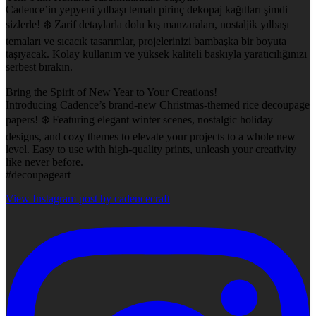
Cadence’in yepyeni yılbaşı temalı pirinç dekopaj kağıtları şimdi
sizlerle! ❄️ Zarif detaylarla dolu kış manzaraları, nostaljik yılbaşı
temaları ve sıcacık tasarımlar, projelerinizi bambaşka bir boyuta
taşıyacak. Kolay kullanım ve yüksek kaliteli baskıyla yaratıcılığınızı
serbest bırakın.
Bring the Spirit of New Year to Your Creations!
Introducing Cadence’s brand-new Christmas-themed rice decoupage
papers! ❄️ Featuring elegant winter scenes, nostalgic holiday
designs, and cozy themes to elevate your projects to a whole new
level. Easy to use with high-quality prints, unleash your creativity
like never before.
#decoupageart
View Instagram post by cadencecraft