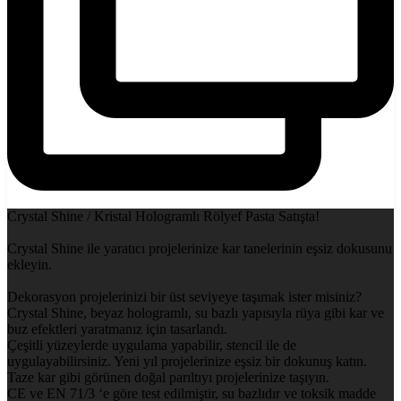
Crystal Shine / Kristal Hologramlı Rölyef Pasta Satışta!
Crystal Shine ile yaratıcı projelerinize kar tanelerinin eşsiz dokusunu
ekleyin.
Dekorasyon projelerinizi bir üst seviyeye taşımak ister misiniz?
Crystal Shine, beyaz hologramlı, su bazlı yapısıyla rüya gibi kar ve
buz efektleri yaratmanız için tasarlandı.
Çeşitli yüzeylerde uygulama yapabilir, stencil ile de
uygulayabilirsiniz. Yeni yıl projelerinize eşsiz bir dokunuş katın.
Taze kar gibi görünen doğal parıltıyı projelerinize taşıyın.
CE ve EN 71/3 ‘e göre test edilmiştir, su bazlıdır ve toksik madde