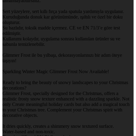
tamamlayabilirsiniz.
Sert yüzeylere, sert kıllı fırça yada spatula yardımıyla uygulanır.
Kuruduğunda donuk kar görünümünde, ışıltılı ve özel bir doku
oluşturur.
Su bazlıdır, toksik madde içermez. CE ve EN 71/3’e göre test
edilmiştir.
Kullanımı kolaydır, uygulama sonrası kullanılan ürünler su ve
sabunla temizlenebilir.
Glimmer Frost ile bu yılbaşı, dekorasyonlarınızı bir adım öteye
taşıyın!
Sparkling Winter Magic Glimmer Frost Now Available!
Ready to bring the beauty of snowy landscapes to your Christmas
decorations?
Glimmer Frost, specially designed for the Christmas, offers a
realistic frosty snow texture enhanced with a dazzling sparkle. Not
only Create meaningful holiday cards but also add a magical touch
to your Christmas tree. Complement your Christmas spirit with
decorative objects.
It dries quickly, creates a shimmery snow textured surface.
Water-based and non-toxic.