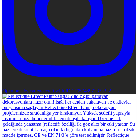
Open post by cadencecraft with ID 17957469713733222