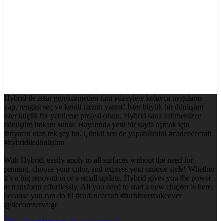
Hybrid ile astar gerektirmeden tüm yüzeylere kolayca uygulama
yap, rengini seç ve kendi tarzını yansıt! İster büyük bir dönüşüm
ister küçük bir yenileme projesi olsun, Hybrid sana zahmetsizce
dönüşüm imkanı sunar. Hayatında yeni bir sayfa açmak için
ihtiyacın olan tek şey bu. Çünkü sen de yapabilirsin! #cadencecraft
#hybridiledönüşüm
With Hybrid, easily apply to all surfaces without the need for
priming, choose your color, and express your unique style! Whether
it’s a big renovation or a small update, Hybrid gives you the power
to transform effortlessly. All you need to start a new chapter is here,
because you can do it! #cadencecraft #furnituremakeover
@decorezerva.gr