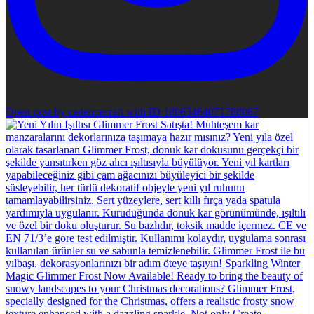
Open post by cadencecraft with ID 18063464071788067