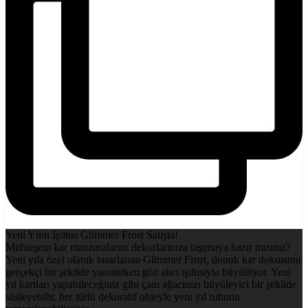
Yeni Yılın Işıltısı Glimmer Frost Satışta!
Muhteşem kar manzaralarını dekorlarınıza taşımaya hazır mısınız?
Yeni yıla özel olarak tasarlanan Glimmer Frost, donuk kar dokusunu
gerçekçi bir şekilde yansıtırken göz alıcı ışıltısıyla büyülüyor. Yeni
yıl kartları yapabileceğiniz gibi çam ağacınızı büyüleyici bir şekilde
süsleyebilir, her türlü dekoratif objeyle yeni yıl ruhunu