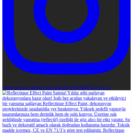
Open post by cadencecraft with ID 17957469713733222