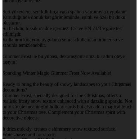
tamamlayabilirsiniz.
Sert yüzeylere, sert kıllı fırça yada spatula yardımıyla uygulanır.
Kuruduğunda donuk kar görünümünde, ışıltılı ve özel bir doku
oluşturur.
Su bazlıdır, toksik madde içermez. CE ve EN 71/3’e göre test
edilmiştir.
Kullanımı kolaydır, uygulama sonrası kullanılan ürünler su ve
sabunla temizlenebilir.
Glimmer Frost ile bu yılbaşı, dekorasyonlarınızı bir adım öteye
taşıyın!
Sparkling Winter Magic Glimmer Frost Now Available!
Ready to bring the beauty of snowy landscapes to your Christmas
decorations?
Glimmer Frost, specially designed for the Christmas, offers a
realistic frosty snow texture enhanced with a dazzling sparkle. Not
only Create meaningful holiday cards but also add a magical touch
to your Christmas tree. Complement your Christmas spirit with
decorative objects.
It dries quickly, creates a shimmery snow textured surface.
Water-based and non-toxic.