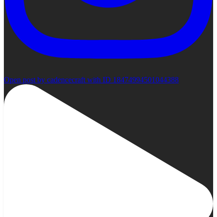
Open post by cadencecraft with ID 18474994501044388