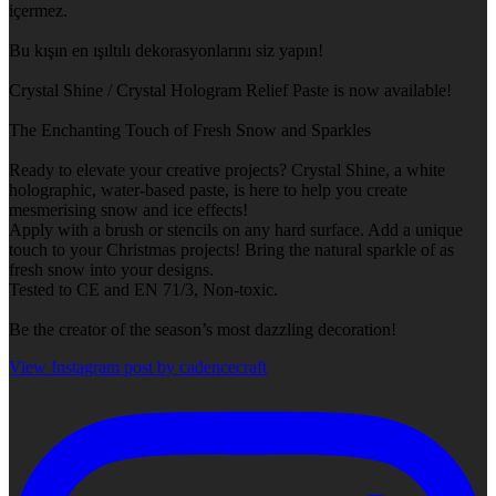
içermez.
Bu kışın en ışıltılı dekorasyonlarını siz yapın!
Crystal Shine / Crystal Hologram Relief Paste is now available!
The Enchanting Touch of Fresh Snow and Sparkles
Ready to elevate your creative projects? Crystal Shine, a white
holographic, water-based paste, is here to help you create
mesmerising snow and ice effects!
Apply with a brush or stencils on any hard surface. Add a unique
touch to your Christmas projects! Bring the natural sparkle of as
fresh snow into your designs.
Tested to CE and EN 71/3, Non-toxic.
Be the creator of the season’s most dazzling decoration!
View Instagram post by cadencecraft