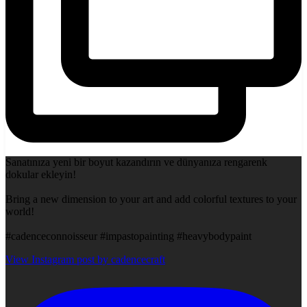
Sanatınıza yeni bir boyut kazandırın ve dünyanıza rengarenk
dokular ekleyin!
Bring a new dimension to your art and add colorful textures to your
world!
#cadenceconnoisseur #impastopainting #heavybodypaint
View Instagram post by cadencecraft