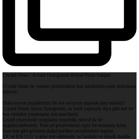
Crystal Shine / Kristal Hologramlı Rölyef Pasta Satışta!
Crystal Shine ile yaratıcı projelerinize kar tanelerinin eşsiz dokusunu
ekleyin.
Dekorasyon projelerinizi bir üst seviyeye taşımak ister misiniz?
Crystal Shine, beyaz hologramlı, su bazlı yapısıyla rüya gibi kar ve
buz efektleri yaratmanız için tasarlandı.
Çeşitli yüzeylerde uygulama yapabilir, stencil ile de
uygulayabilirsiniz. Yeni yıl projelerinize eşsiz bir dokunuş katın.
Taze kar gibi görünen doğal parıltıyı projelerinize taşıyın.
CE ve EN 71/3 ‘e göre test edilmiştir, su bazlıdır ve toksik madde