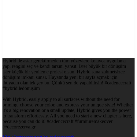
Hybrid ile astar gerektirmeden tüm yüzeylere kolayca uygulama
yap, rengini seç ve kendi tarzını yansıt! İster büyük bir dönüşüm
ister küçük bir yenileme projesi olsun, Hybrid sana zahmetsizce
dönüşüm imkanı sunar. Hayatında yeni bir sayfa açmak için
ihtiyacın olan tek şey bu. Çünkü sen de yapabilirsin! #cadencecraft
#hybridiledönüşüm
With Hybrid, easily apply to all surfaces without the need for
priming, choose your color, and express your unique style! Whether
it’s a big renovation or a small update, Hybrid gives you the power
to transform effortlessly. All you need to start a new chapter is here,
because you can do it! #cadencecraft #furnituremakeover
@decorezerva.gr