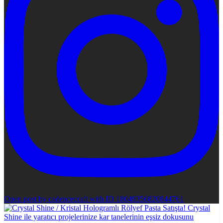
Open post by cadencecraft with ID 18049356820844761