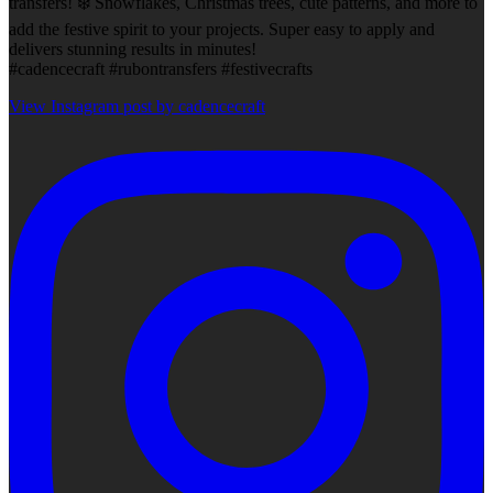
transfers! ❄️ Snowflakes, Christmas trees, cute patterns, and more to
add the festive spirit to your projects. Super easy to apply and
delivers stunning results in minutes!
#cadencecraft #rubontransfers #festivecrafts
View Instagram post by cadencecraft