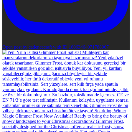
Open post by cadencecraft with ID 18063464071788067