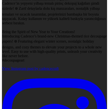
Cadence’in yepyeni yılbaşı temalı pirinç dekopaj kağıtları şimdi
sizlerle! ❄️ Zarif detaylarla dolu kış manzaraları, nostaljik yılbaşı
temaları ve sıcacık tasarımlar, projelerinizi bambaşka bir boyuta
taşıyacak. Kolay kullanım ve yüksek kaliteli baskıyla yaratıcılığınızı
serbest bırakın.
Bring the Spirit of New Year to Your Creations!
Introducing Cadence’s brand-new Christmas-themed rice decoupage
papers! ❄️ Featuring elegant winter scenes, nostalgic holiday
designs, and cozy themes to elevate your projects to a whole new
level. Easy to use with high-quality prints, unleash your creativity
like never before.
#decoupageart
View Instagram post by cadencecraft