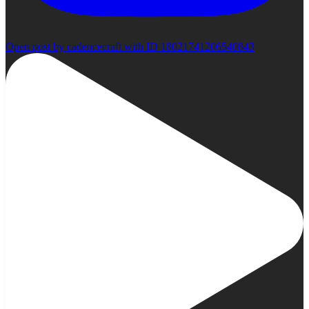
Open post by cadencecraft with ID 18021741206540843