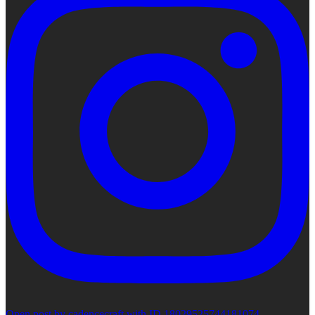
Open post by cadencecraft with ID 18029525744181074