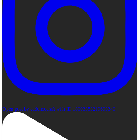
Open post by cadencecraft with ID 18003353219693340