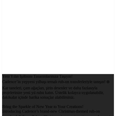
Yeni Yılın Işıltısını Tasarımlarınıza Taşıyın!
Cadence’in yepyeni yılbaşı temalı rub-on transferleriyle tanışın! ❄️
Kar taneleri, çam ağaçları, şirin desenler ve daha fazlasıyla
projelerinize yeni yıl ruhu katın. Üstelik kolayca uygulanabilir,
dakikalar içinde harika sonuçlar alabilirsiniz.
Bring the Sparkle of New Year to Your Creations!
Introducing Cadence’s brand-new Christmas-themed rub-on