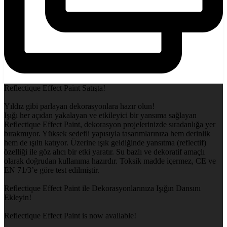
Reflectique Effect Paint Satışta!
Yıldız gibi parlayan dekorasyonlara hazır olun!
Işığı her açıdan yakalayan ve etkileyici bir yansıma sağlayan
Reflectique Effect Paint, dekorasyon projelerinizde sıradanlığa yer
bırakmıyor. Yüksek sedefli yapısıyla tasarımlarınıza hem derinlik
hem de ışıltı katıyor. Üzerine ışık geldiğinde yansıtma (reflectif)
özelliği ile göz alıcı bir etki yaratır. Su bazlı ve dekoratif amaçlı
olarak doğrudan kullanıma hazırdır. Toksik madde içermez, CE ve
EN 71/3’e göre test edilmiştir.
Reflectique Effect Paint ile Dekorasyonlarınıza Işığın Dansını
Ekleyin!
Reflectique Effect Paint is now available!