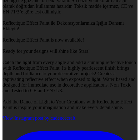
özelliği ile göz alıcı bir etki yaratır. Su bazlı ve dekoratif amaçlı
olarak doğrudan kullanıma hazırdır. Toksik madde içermez, CE ve
EN 71/3’e göre test edilmiştir.
Reflectique Effect Paint ile Dekorasyonlarınıza Işığın Dansını
Ekleyin!
Reflectique Effect Paint is now available!
Ready for your designs will shine like Stars!
Catch the light from every angle and add a stunning reflective touch
with Reflectique Effect Paint. Its highly pearlescent finish brings
depth and brilliance to your decorative projects! Creates a
captivating reflective effect when exposed to light. Water-based and
designed for immediate use in decorative applications. Non Toxic
and Tested to CE and EN71/3.
Add the Dance of Light to Your Creations with Reflectique Effect
Paint is inspire your imagination and make every detail shine.
View Instagram post by cadencecraft