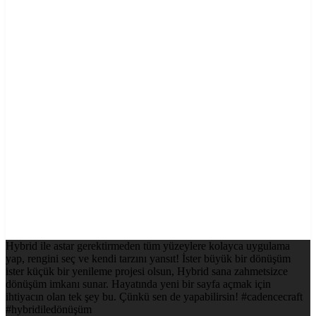
Hybrid ile astar gerektirmeden tüm yüzeylere kolayca uygulama
yap, rengini seç ve kendi tarzını yansıt! İster büyük bir dönüşüm
ister küçük bir yenileme projesi olsun, Hybrid sana zahmetsizce
dönüşüm imkanı sunar. Hayatında yeni bir sayfa açmak için
ihtiyacın olan tek şey bu. Çünkü sen de yapabilirsin! #cadencecraft
#hybridiledönüşüm