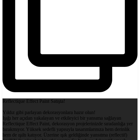
Reflectique Effect Paint Satışta!
Yıldız gibi parlayan dekorasyonlara hazır olun!
Işığı her açıdan yakalayan ve etkileyici bir yansıma sağlayan
Reflectique Effect Paint, dekorasyon projelerinizde sıradanlığa yer
bırakmıyor. Yüksek sedefli yapısıyla tasarımlarınıza hem derinlik
hem de ışıltı katıyor. Üzerine ışık geldiğinde yansıtma (reflectif)