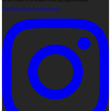
Be the creator of the season’s most dazzling decoration!
View Instagram post by cadencecraft