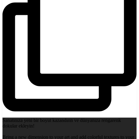
Sanatınıza yeni bir boyut kazandırın ve dünyanıza rengarenk
dokular ekleyin!
Bring a new dimension to your art and add colorful textures to your