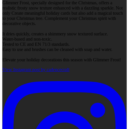
Glimmer Frost, specially designed for the Christmas, offers a
realistic frosty snow texture enhanced with a dazzling sparkle. Not
only Create meaningful holiday cards but also add a magical touch
to your Christmas tree. Complement your Christmas spirit with
decorative objects.
It dries quickly, creates a shimmery snow textured surface.
Water-based and non-toxic.
Tested to CE and EN 71/3 standards.
Easy to use and brushes can be cleaned with soap and water.
Elevate your holiday decorations this season with Glimmer Frost!
View Instagram post by cadencecraft