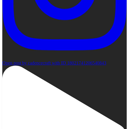
Open post by cadencecraft with ID 18021741206540843