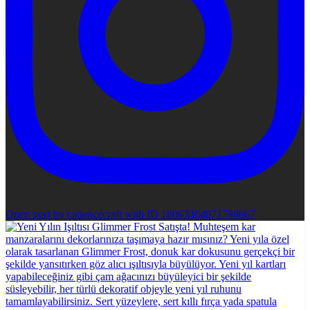
Open post by cadencecraft with ID 18063464071788067