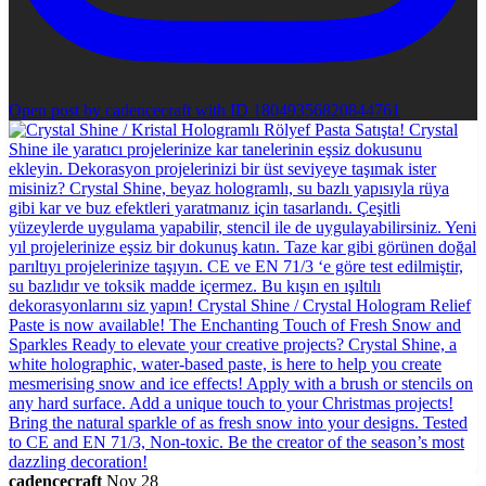
Open post by cadencecraft with ID 18049356820844761
cadencecraft
Nov 28