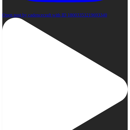
Open post by cadencecraft with ID 18003353219693340