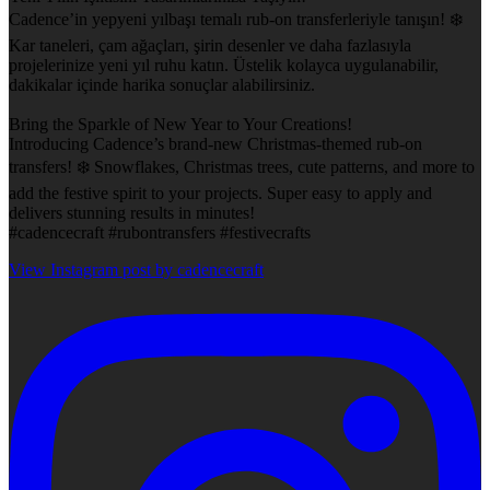
Cadence’in yepyeni yılbaşı temalı rub-on transferleriyle tanışın! ❄️
Kar taneleri, çam ağaçları, şirin desenler ve daha fazlasıyla
projelerinize yeni yıl ruhu katın. Üstelik kolayca uygulanabilir,
dakikalar içinde harika sonuçlar alabilirsiniz.
Bring the Sparkle of New Year to Your Creations!
Introducing Cadence’s brand-new Christmas-themed rub-on
transfers! ❄️ Snowflakes, Christmas trees, cute patterns, and more to
add the festive spirit to your projects. Super easy to apply and
delivers stunning results in minutes!
#cadencecraft #rubontransfers #festivecrafts
View Instagram post by cadencecraft