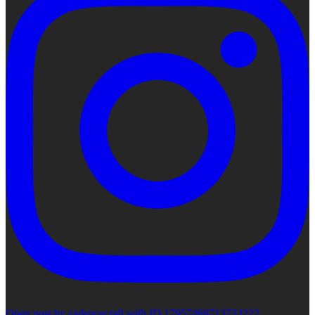
Open post by cadencecraft with ID 17957469713733222