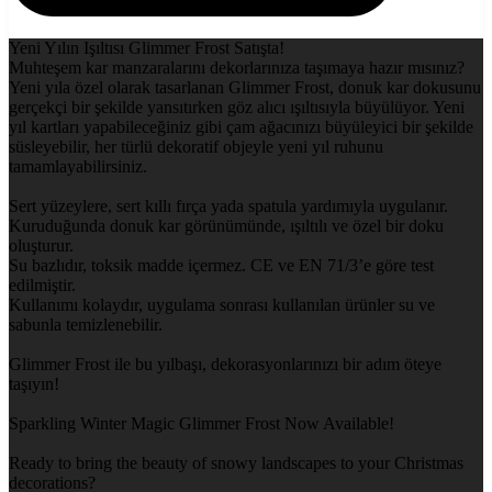
Yeni Yılın Işıltısı Glimmer Frost Satışta!
Muhteşem kar manzaralarını dekorlarınıza taşımaya hazır mısınız?
Yeni yıla özel olarak tasarlanan Glimmer Frost, donuk kar dokusunu
gerçekçi bir şekilde yansıtırken göz alıcı ışıltısıyla büyülüyor. Yeni
yıl kartları yapabileceğiniz gibi çam ağacınızı büyüleyici bir şekilde
süsleyebilir, her türlü dekoratif objeyle yeni yıl ruhunu
tamamlayabilirsiniz.
Sert yüzeylere, sert kıllı fırça yada spatula yardımıyla uygulanır.
Kuruduğunda donuk kar görünümünde, ışıltılı ve özel bir doku
oluşturur.
Su bazlıdır, toksik madde içermez. CE ve EN 71/3’e göre test
edilmiştir.
Kullanımı kolaydır, uygulama sonrası kullanılan ürünler su ve
sabunla temizlenebilir.
Glimmer Frost ile bu yılbaşı, dekorasyonlarınızı bir adım öteye
taşıyın!
Sparkling Winter Magic Glimmer Frost Now Available!
Ready to bring the beauty of snowy landscapes to your Christmas
decorations?