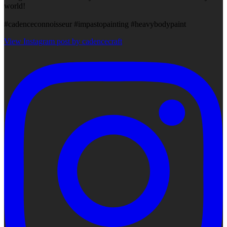
world!
#cadenceconnoisseur #impastopainting #heavybodypaint
View Instagram post by cadencecraft