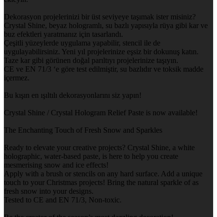
Dekorasyon projelerinizi bir üst seviyeye taşımak ister misiniz?
Crystal Shine, beyaz hologramlı, su bazlı yapısıyla rüya gibi kar ve
buz efektleri yaratmanız için tasarlandı.
Çeşitli yüzeylerde uygulama yapabilir, stencil ile de
uygulayabilirsiniz. Yeni yıl projelerinize eşsiz bir dokunuş katın.
Taze kar gibi görünen doğal parıltıyı projelerinize taşıyın.
CE ve EN 71/3 ‘e göre test edilmiştir, su bazlıdır ve toksik madde
içermez.
Bu kışın en ışıltılı dekorasyonlarını siz yapın!
Crystal Shine / Crystal Hologram Relief Paste is now available!
The Enchanting Touch of Fresh Snow and Sparkles
Ready to elevate your creative projects? Crystal Shine, a white
holographic, water-based paste, is here to help you create
mesmerising snow and ice effects!
Apply with a brush or stencils on any hard surface. Add a unique
touch to your Christmas projects! Bring the natural sparkle of as
fresh snow into your designs.
Tested to CE and EN 71/3, Non-toxic.