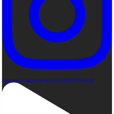
Open post by cadencecraft with ID 18474994501044388