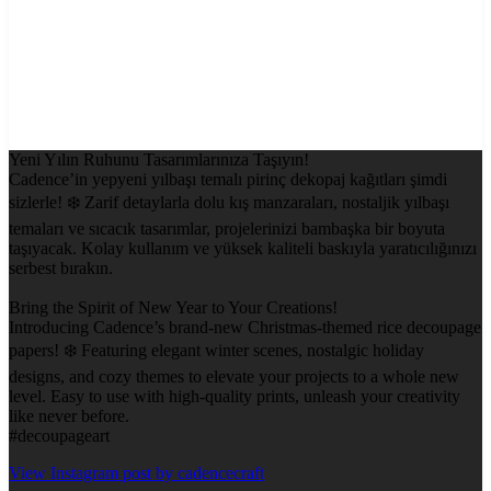
Yeni Yılın Ruhunu Tasarımlarınıza Taşıyın!
Cadence’in yepyeni yılbaşı temalı pirinç dekopaj kağıtları şimdi
sizlerle! ❄️ Zarif detaylarla dolu kış manzaraları, nostaljik yılbaşı
temaları ve sıcacık tasarımlar, projelerinizi bambaşka bir boyuta
taşıyacak. Kolay kullanım ve yüksek kaliteli baskıyla yaratıcılığınızı
serbest bırakın.
Bring the Spirit of New Year to Your Creations!
Introducing Cadence’s brand-new Christmas-themed rice decoupage
papers! ❄️ Featuring elegant winter scenes, nostalgic holiday
designs, and cozy themes to elevate your projects to a whole new
level. Easy to use with high-quality prints, unleash your creativity
like never before.
#decoupageart
View Instagram post by cadencecraft