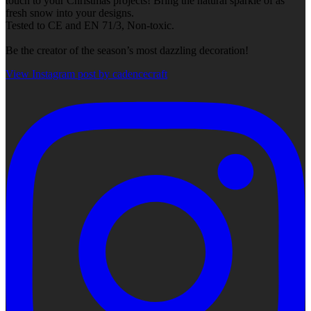
touch to your Christmas projects! Bring the natural sparkle of as
fresh snow into your designs.
Tested to CE and EN 71/3, Non-toxic.
Be the creator of the season’s most dazzling decoration!
View Instagram post by cadencecraft