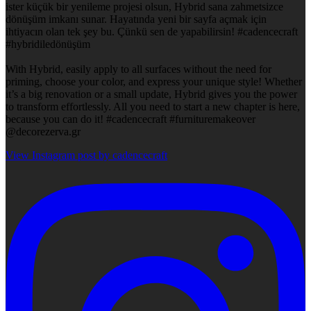
ister küçük bir yenileme projesi olsun, Hybrid sana zahmetsizce
dönüşüm imkanı sunar. Hayatında yeni bir sayfa açmak için
ihtiyacın olan tek şey bu. Çünkü sen de yapabilirsin! #cadencecraft
#hybridiledönüşüm
With Hybrid, easily apply to all surfaces without the need for
priming, choose your color, and express your unique style! Whether
it’s a big renovation or a small update, Hybrid gives you the power
to transform effortlessly. All you need to start a new chapter is here,
because you can do it! #cadencecraft #furnituremakeover
@decorezerva.gr
View Instagram post by cadencecraft