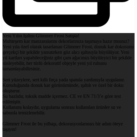
Yeni Yılın Işıltısı Glimmer Frost Satışta!
Muhteşem kar manzaralarını dekorlarınıza taşımaya hazır mısınız?
Yeni yıla özel olarak tasarlanan Glimmer Frost, donuk kar dokusunu
gerçekçi bir şekilde yansıtırken göz alıcı ışıltısıyla büyülüyor. Yeni
yıl kartları yapabileceğiniz gibi çam ağacınızı büyüleyici bir şekilde
süsleyebilir, her türlü dekoratif objeyle yeni yıl ruhunu
tamamlayabilirsiniz.
Sert yüzeylere, sert kıllı fırça yada spatula yardımıyla uygulanır.
Kuruduğunda donuk kar görünümünde, ışıltılı ve özel bir doku
oluşturur.
Su bazlıdır, toksik madde içermez. CE ve EN 71/3’e göre test
edilmiştir.
Kullanımı kolaydır, uygulama sonrası kullanılan ürünler su ve
sabunla temizlenebilir.
Glimmer Frost ile bu yılbaşı, dekorasyonlarınızı bir adım öteye
taşıyın!