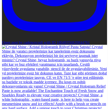
Open post by cadencecraft with ID 18049356820844761