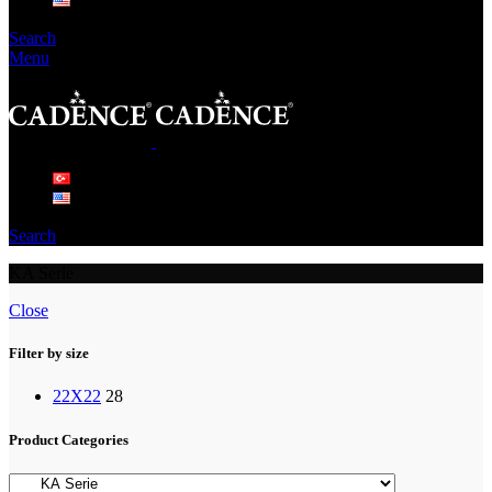
Search
Menu
Search
KA Serie
Close
Filter by size
22X22
28
Product Categories