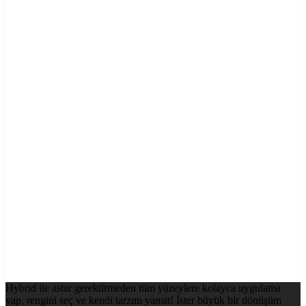
Hybrid ile astar gerektirmeden tüm yüzeylere kolayca uygulama
yap, rengini seç ve kendi tarzını yansıt! İster büyük bir dönüşüm