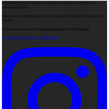
Sanatınıza yeni bir boyut kazandırın ve dünyanıza rengarenk
dokular ekleyin!
Bring a new dimension to your art and add colorful textures to your
world!
#cadenceconnoisseur #impastopainting #heavybodypaint
View Instagram post by cadencecraft