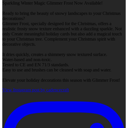
Sparkling Winter Magic Glimmer Frost Now Available!
Ready to bring the beauty of snowy landscapes to your Christmas
decorations?
Glimmer Frost, specially designed for the Christmas, offers a
realistic frosty snow texture enhanced with a dazzling sparkle. Not
only Create meaningful holiday cards but also add a magical touch
to your Christmas tree. Complement your Christmas spirit with
decorative objects.
It dries quickly, creates a shimmery snow textured surface.
Water-based and non-toxic.
Tested to CE and EN 71/3 standards.
Easy to use and brushes can be cleaned with soap and water.
Elevate your holiday decorations this season with Glimmer Frost!
View Instagram post by cadencecraft