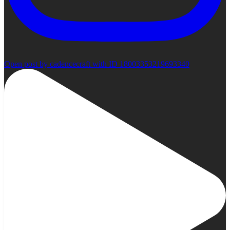
Open post by cadencecraft with ID 18003353219693340