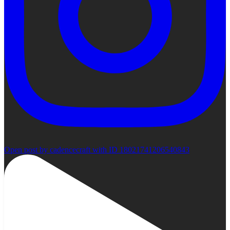
Open post by cadencecraft with ID 18021741206540843