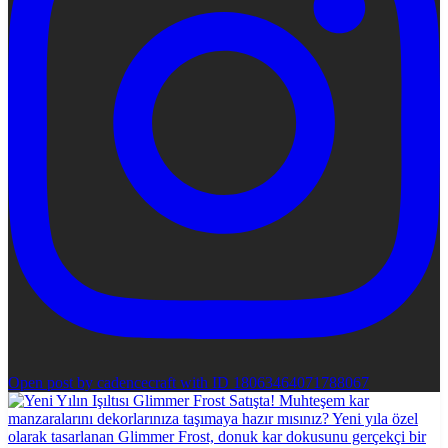
Open post by cadencecraft with ID 18063464071788067