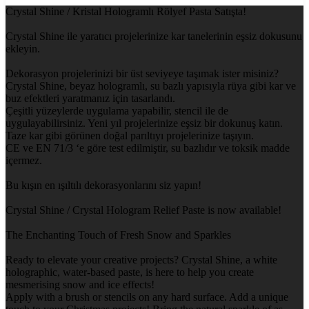
Crystal Shine / Kristal Hologramlı Rölyef Pasta Satışta!
Crystal Shine ile yaratıcı projelerinize kar tanelerinin eşsiz dokusunu
ekleyin.
Dekorasyon projelerinizi bir üst seviyeye taşımak ister misiniz?
Crystal Shine, beyaz hologramlı, su bazlı yapısıyla rüya gibi kar ve
buz efektleri yaratmanız için tasarlandı.
Çeşitli yüzeylerde uygulama yapabilir, stencil ile de
uygulayabilirsiniz. Yeni yıl projelerinize eşsiz bir dokunuş katın.
Taze kar gibi görünen doğal parıltıyı projelerinize taşıyın.
CE ve EN 71/3 ‘e göre test edilmiştir, su bazlıdır ve toksik madde
içermez.
Bu kışın en ışıltılı dekorasyonlarını siz yapın!
Crystal Shine / Crystal Hologram Relief Paste is now available!
The Enchanting Touch of Fresh Snow and Sparkles
Ready to elevate your creative projects? Crystal Shine, a white
holographic, water-based paste, is here to help you create
mesmerising snow and ice effects!
Apply with a brush or stencils on any hard surface. Add a unique