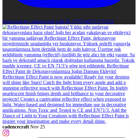
Open post by cadencecraft with ID 17957469713733222
cadencecraft
Nov 25