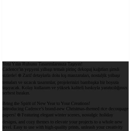
Yeni Yılın Ruhunu Tasarımlarınıza Taşıyın!
Cadence’in yepyeni yılbaşı temalı pirinç dekopaj kağıtları şimdi
sizlerle! ❄️ Zarif detaylarla dolu kış manzaraları, nostaljik yılbaşı
temaları ve sıcacık tasarımlar, projelerinizi bambaşka bir boyuta
taşıyacak. Kolay kullanım ve yüksek kaliteli baskıyla yaratıcılığınızı
serbest bırakın.
Bring the Spirit of New Year to Your Creations!
Introducing Cadence’s brand-new Christmas-themed rice decoupage
papers! ❄️ Featuring elegant winter scenes, nostalgic holiday
designs, and cozy themes to elevate your projects to a whole new
level. Easy to use with high-quality prints, unleash your creativity