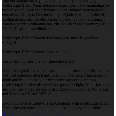
Işığı her açıdan yakalayan ve etkileyici bir yansıma sağlayan
Reflectique Effect Paint, dekorasyon projelerinizde sıradanlığa yer
bırakmıyor. Yüksek sedefli yapısıyla tasarımlarınıza hem derinlik
hem de ışıltı katıyor. Üzerine ışık geldiğinde yansıtma (reflectif)
özelliği ile göz alıcı bir etki yaratır. Su bazlı ve dekoratif amaçlı
olarak doğrudan kullanıma hazırdır. Toksik madde içermez, CE ve
EN 71/3’e göre test edilmiştir.
Reflectique Effect Paint ile Dekorasyonlarınıza Işığın Dansını
Ekleyin!
Reflectique Effect Paint is now available!
Ready for your designs will shine like Stars!
Catch the light from every angle and add a stunning reflective touch
with Reflectique Effect Paint. Its highly pearlescent finish brings
depth and brilliance to your decorative projects! Creates a
captivating reflective effect when exposed to light. Water-based and
designed for immediate use in decorative applications. Non Toxic
and Tested to CE and EN71/3.
Add the Dance of Light to Your Creations with Reflectique Effect
Paint is inspire your imagination and make every detail shine.