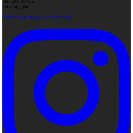
like never before.
#decoupageart
View Instagram post by cadencecraft