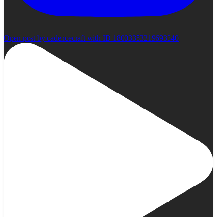
Open post by cadencecraft with ID 18003353219693340