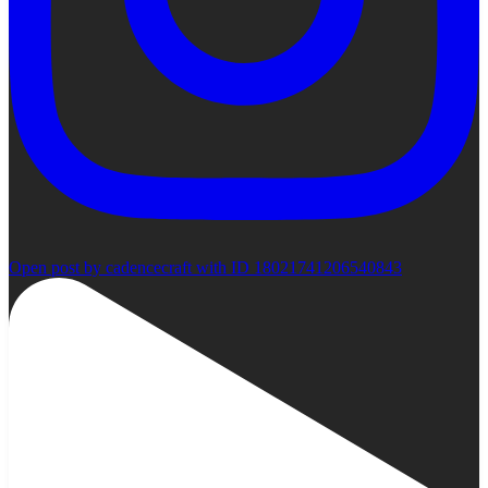
Open post by cadencecraft with ID 18021741206540843