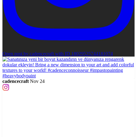
Open post by cadencecraft with ID 18029525744181074
cadencecraft
Nov 24