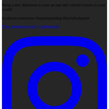
Bring a new dimension to your art and add colorful textures to your
world!
#cadenceconnoisseur #impastopainting #heavybodypaint
View Instagram post by cadencecraft