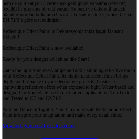
hem de ışıltı katıyor. Üzerine ışık geldiğinde yansıtma (reflectif)
özelliği ile göz alıcı bir etki yaratır. Su bazlı ve dekoratif amaçlı
olarak doğrudan kullanıma hazırdır. Toksik madde içermez, CE ve
EN 71/3’e göre test edilmiştir.
Reflectique Effect Paint ile Dekorasyonlarınıza Işığın Dansını
Ekleyin!
Reflectique Effect Paint is now available!
Ready for your designs will shine like Stars!
Catch the light from every angle and add a stunning reflective touch
with Reflectique Effect Paint. Its highly pearlescent finish brings
depth and brilliance to your decorative projects! Creates a
captivating reflective effect when exposed to light. Water-based and
designed for immediate use in decorative applications. Non Toxic
and Tested to CE and EN71/3.
Add the Dance of Light to Your Creations with Reflectique Effect
Paint is inspire your imagination and make every detail shine.
View Instagram post by cadencecraft