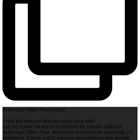
Reflectique Effect Paint Satışta!
Yıldız gibi parlayan dekorasyonlara hazır olun!
Işığı her açıdan yakalayan ve etkileyici bir yansıma sağlayan
Reflectique Effect Paint, dekorasyon projelerinizde sıradanlığa yer
bırakmıyor. Yüksek sedefli yapısıyla tasarımlarınıza hem derinlik