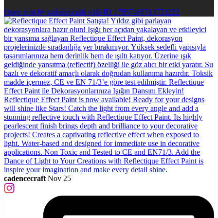
Open post by cadencecraft with ID 17957469713733222
cadencecraft
Nov 25