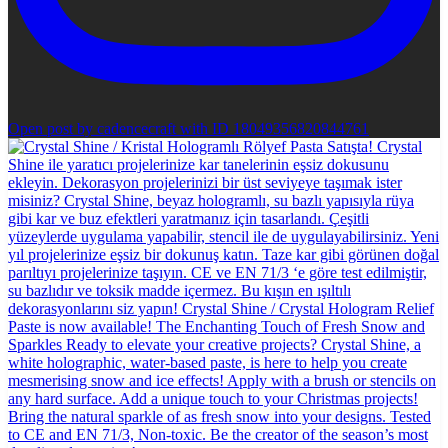
Open post by cadencecraft with ID 18049356820844761