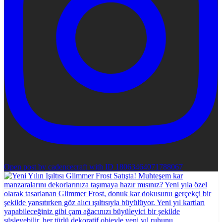
Open post by cadencecraft with ID 18063464071788067