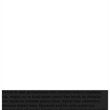
Hybrid ile astar gerektirmeden tüm yüzeylere kolayca uygulama
yap, rengini seç ve kendi tarzını yansıt! İster büyük bir dönüşüm
ister küçük bir yenileme projesi olsun, Hybrid sana zahmetsizce
dönüşüm imkanı sunar. Hayatında yeni bir sayfa açmak için
ihtiyacın olan tek şey bu. Çünkü sen de yapabilirsin! #cadencecraft