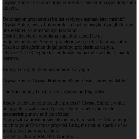
Crystal Shine ile yaratıcı projelerinize kar tanelerinin eşsiz dokusunu
ekleyin.
Dekorasyon projelerinizi bir üst seviyeye taşımak ister misiniz?
Crystal Shine, beyaz hologramlı, su bazlı yapısıyla rüya gibi kar ve
buz efektleri yaratmanız için tasarlandı.
Çeşitli yüzeylerde uygulama yapabilir, stencil ile de
uygulayabilirsiniz. Yeni yıl projelerinize eşsiz bir dokunuş katın.
Taze kar gibi görünen doğal parıltıyı projelerinize taşıyın.
CE ve EN 71/3 ‘e göre test edilmiştir, su bazlıdır ve toksik madde
içermez.
Bu kışın en ışıltılı dekorasyonlarını siz yapın!
Crystal Shine / Crystal Hologram Relief Paste is now available!
The Enchanting Touch of Fresh Snow and Sparkles
Ready to elevate your creative projects? Crystal Shine, a white
holographic, water-based paste, is here to help you create
mesmerising snow and ice effects!
Apply with a brush or stencils on any hard surface. Add a unique
touch to your Christmas projects! Bring the natural sparkle of as
fresh snow into your designs.
Tested to CE and EN 71/3, Non-toxic.