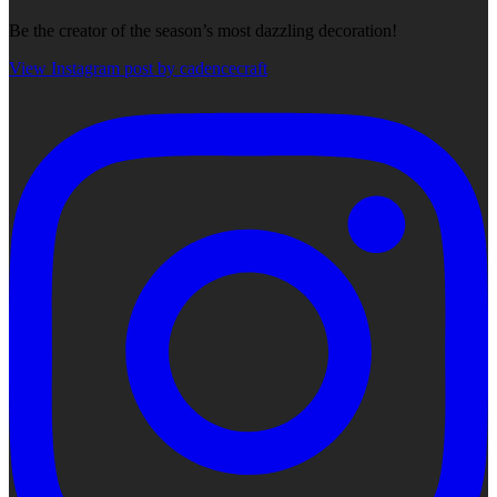
Be the creator of the season’s most dazzling decoration!
View Instagram post by cadencecraft