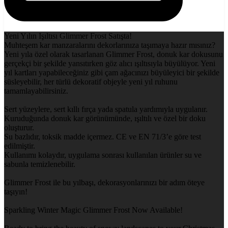
Yeni Yılın Işıltısı Glimmer Frost Satışta!
Muhteşem kar manzaralarını dekorlarınıza taşımaya hazır mısınız?
Yeni yıla özel olarak tasarlanan Glimmer Frost, donuk kar dokusunu
gerçekçi bir şekilde yansıtırken göz alıcı ışıltısıyla büyülüyor. Yeni
yıl kartları yapabileceğiniz gibi çam ağacınızı büyüleyici bir şekilde
süsleyebilir, her türlü dekoratif objeyle yeni yıl ruhunu
tamamlayabilirsiniz.
Sert yüzeylere, sert kıllı fırça yada spatula yardımıyla uygulanır.
Kuruduğunda donuk kar görünümünde, ışıltılı ve özel bir doku
oluşturur.
Su bazlıdır, toksik madde içermez. CE ve EN 71/3’e göre test
edilmiştir.
Kullanımı kolaydır, uygulama sonrası kullanılan ürünler su ve
sabunla temizlenebilir.
Glimmer Frost ile bu yılbaşı, dekorasyonlarınızı bir adım öteye
taşıyın!
Sparkling Winter Magic Glimmer Frost Now Available!