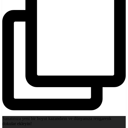
Sanatınıza yeni bir boyut kazandırın ve dünyanıza rengarenk
dokular ekleyin!