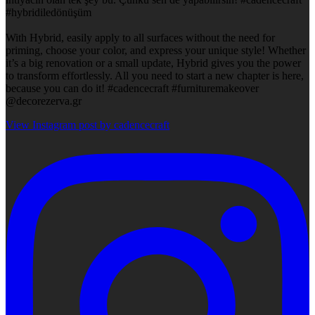
#hybridiledönüşüm
With Hybrid, easily apply to all surfaces without the need for
priming, choose your color, and express your unique style! Whether
it’s a big renovation or a small update, Hybrid gives you the power
to transform effortlessly. All you need to start a new chapter is here,
because you can do it! #cadencecraft #furnituremakeover
@decorezerva.gr
View Instagram post by cadencecraft