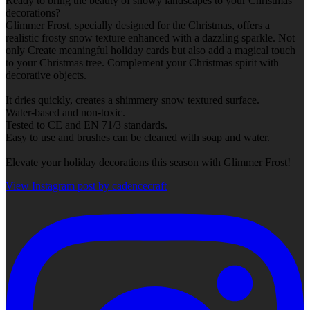
Ready to bring the beauty of snowy landscapes to your Christmas
decorations?
Glimmer Frost, specially designed for the Christmas, offers a
realistic frosty snow texture enhanced with a dazzling sparkle. Not
only Create meaningful holiday cards but also add a magical touch
to your Christmas tree. Complement your Christmas spirit with
decorative objects.
It dries quickly, creates a shimmery snow textured surface.
Water-based and non-toxic.
Tested to CE and EN 71/3 standards.
Easy to use and brushes can be cleaned with soap and water.
Elevate your holiday decorations this season with Glimmer Frost!
View Instagram post by cadencecraft