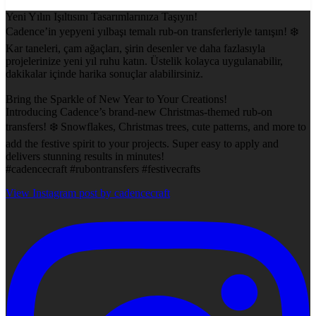
Yeni Yılın Işıltısını Tasarımlarınıza Taşıyın!
Cadence’in yepyeni yılbaşı temalı rub-on transferleriyle tanışın! ❄️
Kar taneleri, çam ağaçları, şirin desenler ve daha fazlasıyla
projelerinize yeni yıl ruhu katın. Üstelik kolayca uygulanabilir,
dakikalar içinde harika sonuçlar alabilirsiniz.
Bring the Sparkle of New Year to Your Creations!
Introducing Cadence’s brand-new Christmas-themed rub-on
transfers! ❄️ Snowflakes, Christmas trees, cute patterns, and more to
add the festive spirit to your projects. Super easy to apply and
delivers stunning results in minutes!
#cadencecraft #rubontransfers #festivecrafts
View Instagram post by cadencecraft