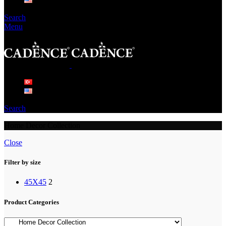
Search
Menu
Search
Home Decor Collection
Close
Filter by size
45X45
2
Product Categories