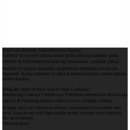
Yeni Yılın Ruhunu Tasarımlarınıza Taşıyın!
Cadence’in yepyeni yılbaşı temalı pirinç dekopaj kağıtları şimdi
sizlerle! ❄️ Zarif detaylarla dolu kış manzaraları, nostaljik yılbaşı
temaları ve sıcacık tasarımlar, projelerinizi bambaşka bir boyuta
taşıyacak. Kolay kullanım ve yüksek kaliteli baskıyla yaratıcılığınızı
serbest bırakın.
Bring the Spirit of New Year to Your Creations!
Introducing Cadence’s brand-new Christmas-themed rice decoupage
papers! ❄️ Featuring elegant winter scenes, nostalgic holiday
designs, and cozy themes to elevate your projects to a whole new
level. Easy to use with high-quality prints, unleash your creativity
like never before.
#decoupageart