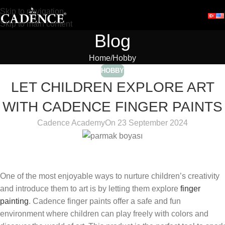
Skip to navigation
Skip to main content
Blog
Home
Hobby
HOBBY
LET CHILDREN EXPLORE ART
WITH CADENCE FINGER PAINTS
Cadence Academy
On 23 September 2024
One of the most enjoyable ways to nurture children’s creativity
and introduce them to art is by letting them explore
finger
painting
. Cadence finger paints offer a safe and fun
environment where children can play freely with colors and