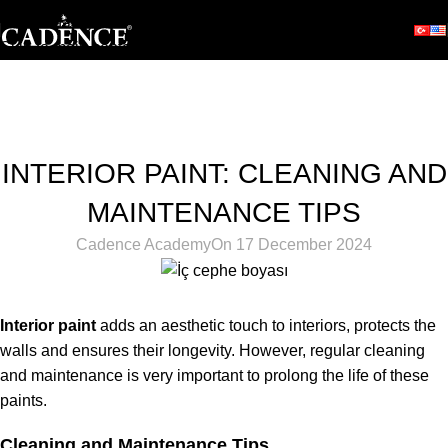
Skip to navigation
Skip to main content
Blog
Home
Hobby
HOBBY
INTERIOR PAINT: CLEANING AND
MAINTENANCE TIPS
Cadence Academy
On 17 December 2024
Interior paint
adds an aesthetic touch to interiors, protects the
walls and ensures their longevity. However, regular cleaning
and maintenance is very important to prolong the life of these
paints.
Cleaning and Maintenance Tips