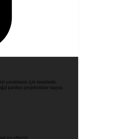
ri yaratmanız için tasarlandı.
al parıltıyı projelerinize taşıyın.
nd ice effects!