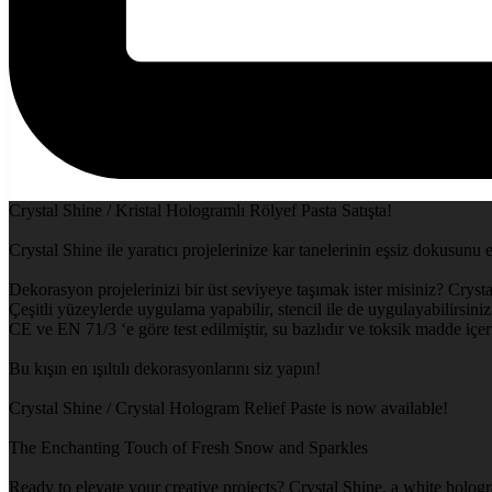
Crystal Shine / Kristal Hologramlı Rölyef Pasta Satışta!
Crystal Shine ile yaratıcı projelerinize kar tanelerinin eşsiz dokusunu 
Dekorasyon projelerinizi bir üst seviyeye taşımak ister misiniz? Crysta
Çeşitli yüzeylerde uygulama yapabilir, stencil ile de uygulayabilirsiniz.
CE ve EN 71/3 ‘e göre test edilmiştir, su bazlıdır ve toksik madde içe
Bu kışın en ışıltılı dekorasyonlarını siz yapın!
Crystal Shine / Crystal Hologram Relief Paste is now available!
The Enchanting Touch of Fresh Snow and Sparkles
Ready to elevate your creative projects? Crystal Shine, a white hologr