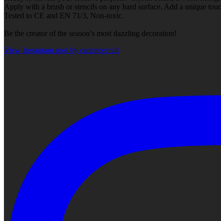
Apply with a brush or stencils on any hard surface. Add a unique touch
Tested to CE and EN 71/3, Non-toxic.
Be the creator of the season’s most dazzling decoration!
View Instagram post by cadencecraft