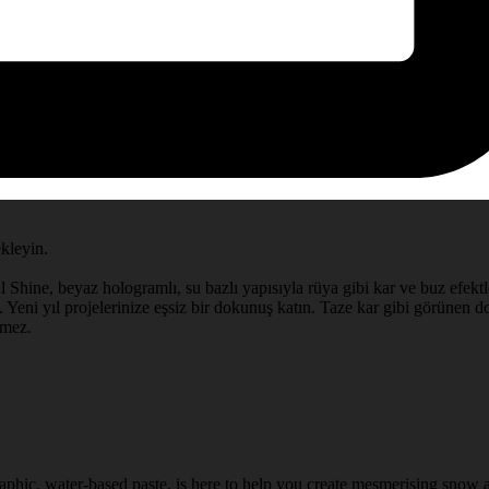
ekleyin.
l Shine, beyaz hologramlı, su bazlı yapısıyla rüya gibi kar ve buz efektle
 Yeni yıl projelerinize eşsiz bir dokunuş katın. Taze kar gibi görünen doğ
rmez.
aphic, water-based paste, is here to help you create mesmerising snow a