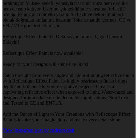
bırakmıyor. Yüksek sedefli yapısıyla tasarımlarınıza hem derinlik
hem de ışıltı katıyor. Üzerine ışık geldiğinde yansıtma (reflectif)
özelliği ile göz alıcı bir etki yaratır. Su bazlı ve dekoratif amaçlı
olarak doğrudan kullanıma hazırdır. Toksik madde içermez, CE ve
EN 71/3’e göre test edilmiştir.
Reflectique Effect Paint ile Dekorasyonlarınıza Işığın Dansını
Ekleyin!
Reflectique Effect Paint is now available!
Ready for your designs will shine like Stars!
Catch the light from every angle and add a stunning reflective touch
with Reflectique Effect Paint. Its highly pearlescent finish brings
depth and brilliance to your decorative projects! Creates a
captivating reflective effect when exposed to light. Water-based and
designed for immediate use in decorative applications. Non Toxic
and Tested to CE and EN71/3.
Add the Dance of Light to Your Creations with Reflectique Effect
Paint is inspire your imagination and make every detail shine.
View Instagram post by cadencecraft