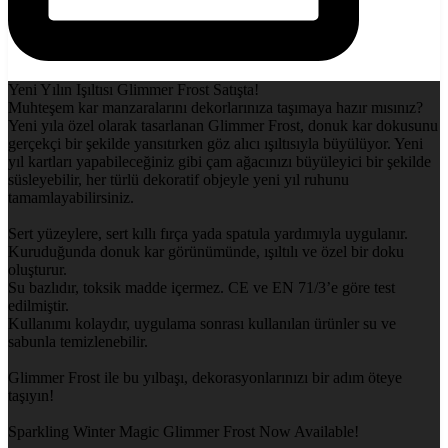
Yeni Yılın Işıltısı Glimmer Frost Satışta!
Muhteşem kar manzaralarını dekorlarınıza taşımaya hazır mısınız?
Yeni yıla özel olarak tasarlanan Glimmer Frost, donuk kar dokusunu
gerçekçi bir şekilde yansıtırken göz alıcı ışıltısıyla büyülüyor. Yeni
yıl kartları yapabileceğiniz gibi çam ağacınızı büyüleyici bir şekilde
süsleyebilir, her türlü dekoratif objeyle yeni yıl ruhunu
tamamlayabilirsiniz.
Sert yüzeylere, sert kıllı fırça yada spatula yardımıyla uygulanır.
Kuruduğunda donuk kar görünümünde, ışıltılı ve özel bir doku
oluşturur.
Su bazlıdır, toksik madde içermez. CE ve EN 71/3’e göre test
edilmiştir.
Kullanımı kolaydır, uygulama sonrası kullanılan ürünler su ve
sabunla temizlenebilir.
Glimmer Frost ile bu yılbaşı, dekorasyonlarınızı bir adım öteye
taşıyın!
Sparkling Winter Magic Glimmer Frost Now Available!