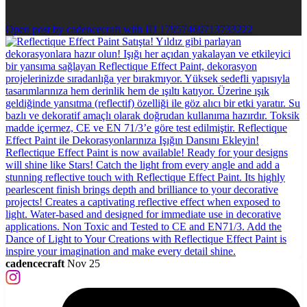
Open post by cadencecraft with ID 17957469713733222
cadencecraft
Nov 25