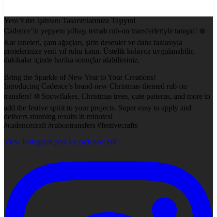
Yeni Yılın Işıltısını Tasarımlarınıza Taşıyın!
Cadence’in yepyeni yılbaşı temalı rub-on transferleriyle tanışın! ❄️
Kar taneleri, çam ağaçları, şirin desenler ve daha fazlasıyla
projelerinize yeni yıl ruhu katın. Üstelik kolayca uygulanabilir,
dakikalar içinde harika sonuçlar alabilirsiniz.
Bring the Sparkle of New Year to Your Creations!
Introducing Cadence’s brand-new Christmas-themed rub-on
transfers! ❄️ Snowflakes, Christmas trees, cute patterns, and more to
add the festive spirit to your projects. Super easy to apply and
delivers stunning results in minutes!
#cadencecraft #rubontransfers #festivecrafts
View Instagram post by cadencecraft