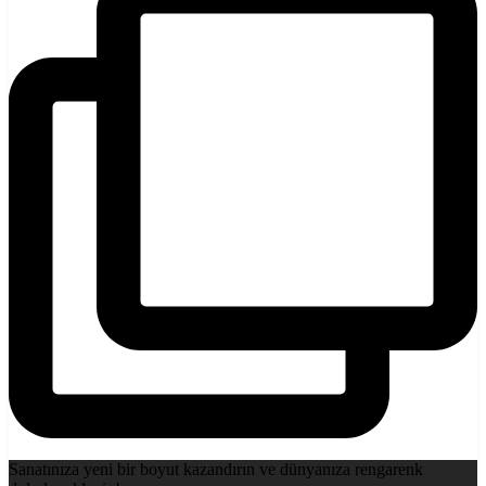
Sanatınıza yeni bir boyut kazandırın ve dünyanıza rengarenk