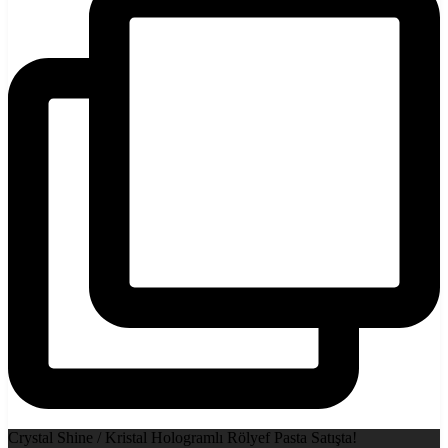
Crystal Shine / Kristal Hologramlı Rölyef Pasta Satışta!