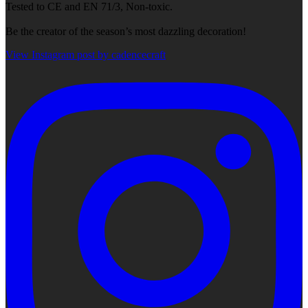
Tested to CE and EN 71/3, Non-toxic.
Be the creator of the season’s most dazzling decoration!
View Instagram post by cadencecraft