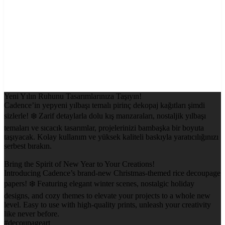
Yeni Yılın Ruhunu Tasarımlarınıza Taşıyın!
Cadence’in yepyeni yılbaşı temalı pirinç dekopaj kağıtları şimdi
sizlerle! ❄️ Zarif detaylarla dolu kış manzaraları, nostaljik yılbaşı
temaları ve sıcacık tasarımlar, projelerinizi bambaşka bir boyuta
taşıyacak. Kolay kullanım ve yüksek kaliteli baskıyla yaratıcılığınızı
serbest bırakın.
Bring the Spirit of New Year to Your Creations!
Introducing Cadence’s brand-new Christmas-themed rice decoupage
papers! ❄️ Featuring elegant winter scenes, nostalgic holiday
designs, and cozy themes to elevate your projects to a whole new
level. Easy to use with high-quality prints, unleash your creativity
like never before.
#decoupageart