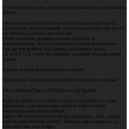
Crystal Shine ile yaratıcı projelerinize kar tanelerinin eşsiz dokusunu
ekleyin.
Dekorasyon projelerinizi bir üst seviyeye taşımak ister misiniz?
Crystal Shine, beyaz hologramlı, su bazlı yapısıyla rüya gibi kar ve
buz efektleri yaratmanız için tasarlandı.
Çeşitli yüzeylerde uygulama yapabilir, stencil ile de
uygulayabilirsiniz. Yeni yıl projelerinize eşsiz bir dokunuş katın.
Taze kar gibi görünen doğal parıltıyı projelerinize taşıyın.
CE ve EN 71/3 ‘e göre test edilmiştir, su bazlıdır ve toksik madde
içermez.
Bu kışın en ışıltılı dekorasyonlarını siz yapın!
Crystal Shine / Crystal Hologram Relief Paste is now available!
The Enchanting Touch of Fresh Snow and Sparkles
Ready to elevate your creative projects? Crystal Shine, a white
holographic, water-based paste, is here to help you create
mesmerising snow and ice effects!
Apply with a brush or stencils on any hard surface. Add a unique
touch to your Christmas projects! Bring the natural sparkle of as
fresh snow into your designs.