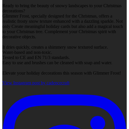
Ready to bring the beauty of snowy landscapes to your Christmas
decorations?
Glimmer Frost, specially designed for the Christmas, offers a
realistic frosty snow texture enhanced with a dazzling sparkle. Not
only Create meaningful holiday cards but also add a magical touch
to your Christmas tree. Complement your Christmas spirit with
decorative objects.
It dries quickly, creates a shimmery snow textured surface.
Water-based and non-toxic.
Tested to CE and EN 71/3 standards.
Easy to use and brushes can be cleaned with soap and water.
Elevate your holiday decorations this season with Glimmer Frost!
View Instagram post by cadencecraft