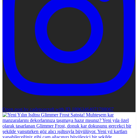
Open post by cadencecraft with ID 18063464071788067