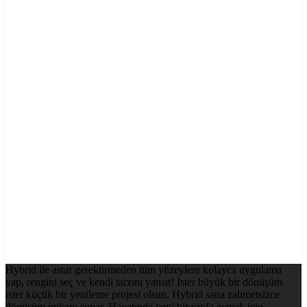
Hybrid ile astar gerektirmeden tüm yüzeylere kolayca uygulama
yap, rengini seç ve kendi tarzını yansıt! İster büyük bir dönüşüm
ister küçük bir yenileme projesi olsun, Hybrid sana zahmetsizce
dönüşüm imkanı sunar. Hayatında yeni bir sayfa açmak için