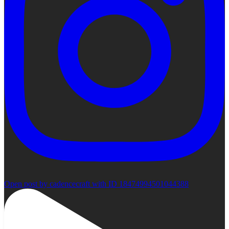
Open post by cadencecraft with ID 18474994501044388