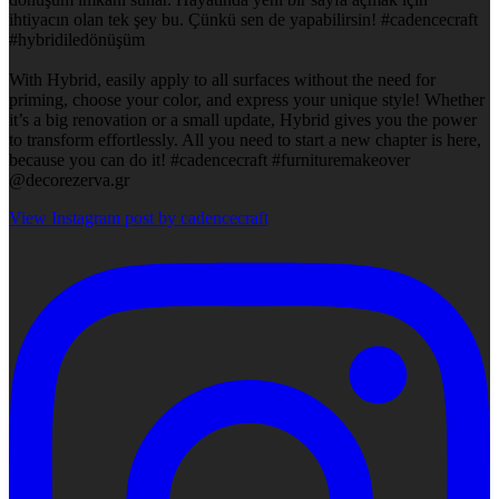
ihtiyacın olan tek şey bu. Çünkü sen de yapabilirsin! #cadencecraft
#hybridiledönüşüm
With Hybrid, easily apply to all surfaces without the need for
priming, choose your color, and express your unique style! Whether
it’s a big renovation or a small update, Hybrid gives you the power
to transform effortlessly. All you need to start a new chapter is here,
because you can do it! #cadencecraft #furnituremakeover
@decorezerva.gr
View Instagram post by cadencecraft