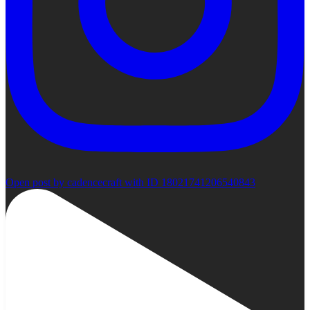
Open post by cadencecraft with ID 18021741206540843