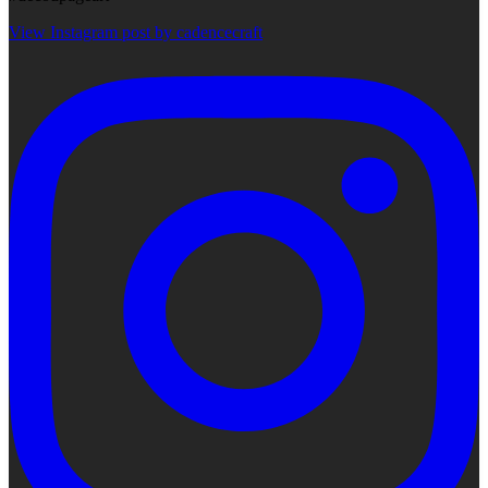
View Instagram post by cadencecraft