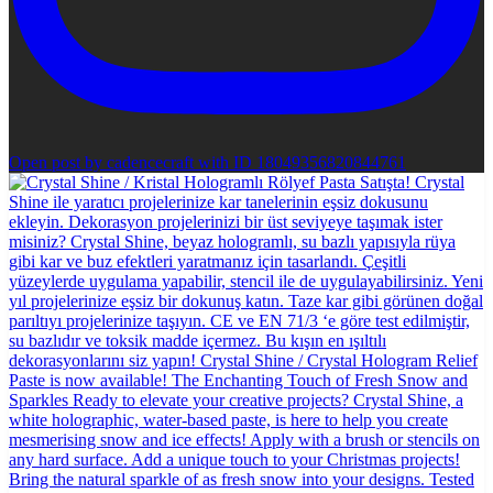
Open post by cadencecraft with ID 18049356820844761