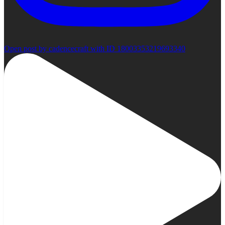
Open post by cadencecraft with ID 18003353219693340