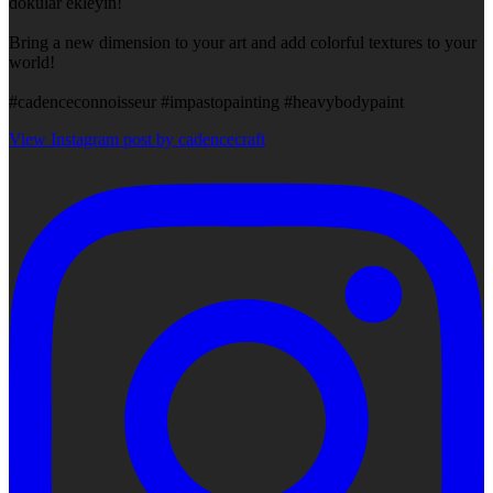
dokular ekleyin!
Bring a new dimension to your art and add colorful textures to your
world!
#cadenceconnoisseur #impastopainting #heavybodypaint
View Instagram post by cadencecraft