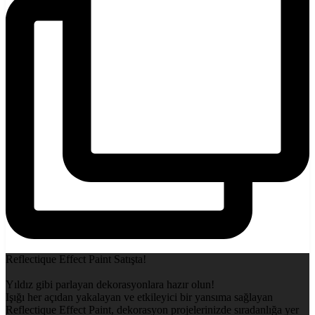
Reflectique Effect Paint Satışta!
Yıldız gibi parlayan dekorasyonlara hazır olun!
Işığı her açıdan yakalayan ve etkileyici bir yansıma sağlayan
Reflectique Effect Paint, dekorasyon projelerinizde sıradanlığa yer