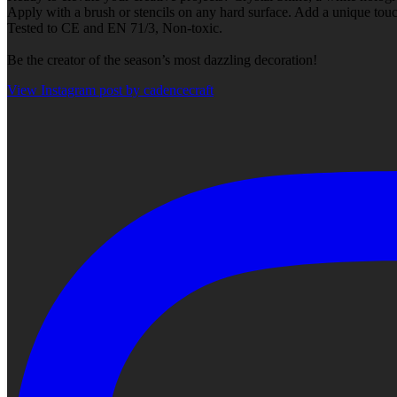
Apply with a brush or stencils on any hard surface. Add a unique touch
Tested to CE and EN 71/3, Non-toxic.
Be the creator of the season’s most dazzling decoration!
View Instagram post by cadencecraft