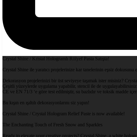
Crystal Shine / Kristal Hologramlı Rölyef Pasta Satışta!
Crystal Shine ile yaratıcı projelerinize kar tanelerinin eşsiz dokusunu 
Dekorasyon projelerinizi bir üst seviyeye taşımak ister misiniz? Crysta
Çeşitli yüzeylerde uygulama yapabilir, stencil ile de uygulayabilirsiniz.
CE ve EN 71/3 ‘e göre test edilmiştir, su bazlıdır ve toksik madde içe
Bu kışın en ışıltılı dekorasyonlarını siz yapın!
Crystal Shine / Crystal Hologram Relief Paste is now available!
The Enchanting Touch of Fresh Snow and Sparkles
Ready to elevate your creative projects? Crystal Shine, a white hologr