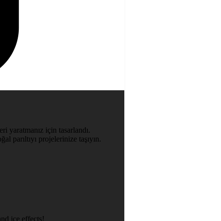
ri yaratmanız için tasarlandı.
al parıltıyı projelerinize taşıyın.
nd ice effects!