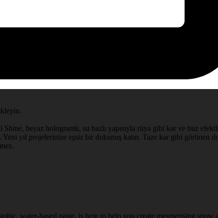
ekleyin.
l Shine, beyaz hologramlı, su bazlı yapısıyla rüya gibi kar ve buz efektle
 Yeni yıl projelerinize eşsiz bir dokunuş katın. Taze kar gibi görünen doğ
rmez.
aphic, water-based paste, is here to help you create mesmerising snow a