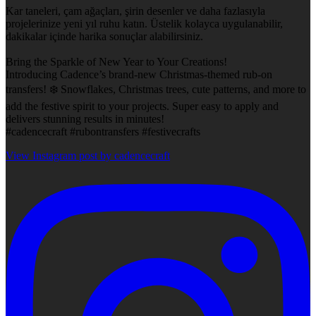
Kar taneleri, çam ağaçları, şirin desenler ve daha fazlasıyla
projelerinize yeni yıl ruhu katın. Üstelik kolayca uygulanabilir,
dakikalar içinde harika sonuçlar alabilirsiniz.
Bring the Sparkle of New Year to Your Creations!
Introducing Cadence’s brand-new Christmas-themed rub-on
transfers! ❄️ Snowflakes, Christmas trees, cute patterns, and more to
add the festive spirit to your projects. Super easy to apply and
delivers stunning results in minutes!
#cadencecraft #rubontransfers #festivecrafts
View Instagram post by cadencecraft