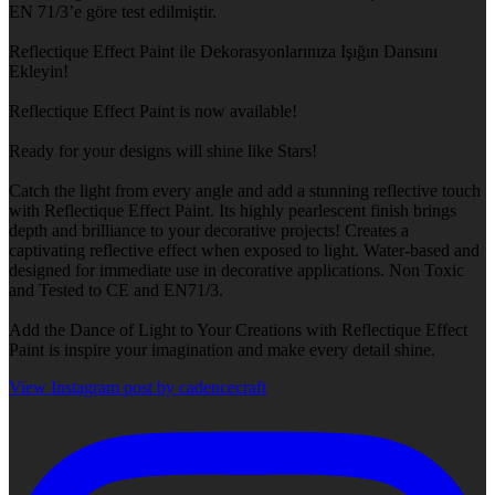
EN 71/3’e göre test edilmiştir.
Reflectique Effect Paint ile Dekorasyonlarınıza Işığın Dansını
Ekleyin!
Reflectique Effect Paint is now available!
Ready for your designs will shine like Stars!
Catch the light from every angle and add a stunning reflective touch
with Reflectique Effect Paint. Its highly pearlescent finish brings
depth and brilliance to your decorative projects! Creates a
captivating reflective effect when exposed to light. Water-based and
designed for immediate use in decorative applications. Non Toxic
and Tested to CE and EN71/3.
Add the Dance of Light to Your Creations with Reflectique Effect
Paint is inspire your imagination and make every detail shine.
View Instagram post by cadencecraft