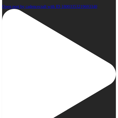
Open post by cadencecraft with ID 18003353219693340