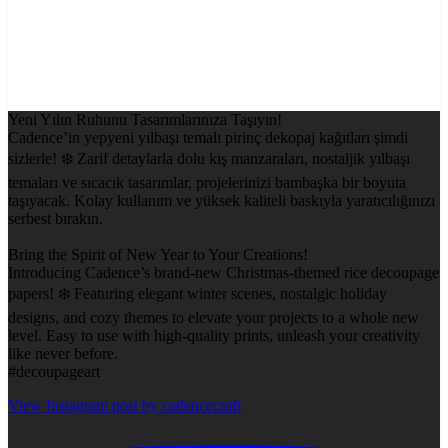
Yeni Yılın Ruhunu Tasarımlarınıza Taşıyın!
Cadence’in yepyeni yılbaşı temalı pirinç dekopaj kağıtları şimdi
sizlerle! ❄️ Zarif detaylarla dolu kış manzaraları, nostaljik yılbaşı
temaları ve sıcacık tasarımlar, projelerinizi bambaşka bir boyuta
taşıyacak. Kolay kullanım ve yüksek kaliteli baskıyla yaratıcılığınızı
serbest bırakın.
Bring the Spirit of New Year to Your Creations!
Introducing Cadence’s brand-new Christmas-themed rice decoupage
papers! ❄️ Featuring elegant winter scenes, nostalgic holiday
designs, and cozy themes to elevate your projects to a whole new
level. Easy to use with high-quality prints, unleash your creativity
like never before.
#decoupageart
View Instagram post by cadencecraft