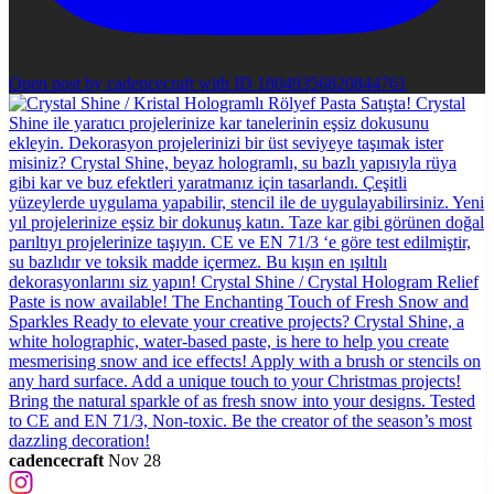
Open post by cadencecraft with ID 18049356820844761
cadencecraft
Nov 28