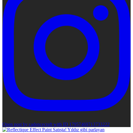
Open post by cadencecraft with ID 17957469713733222