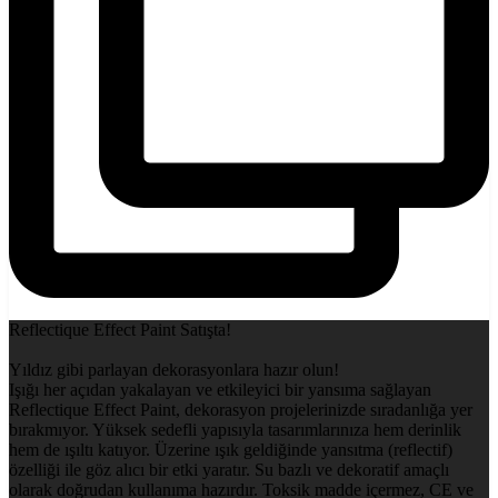
Reflectique Effect Paint Satışta!
Yıldız gibi parlayan dekorasyonlara hazır olun!
Işığı her açıdan yakalayan ve etkileyici bir yansıma sağlayan
Reflectique Effect Paint, dekorasyon projelerinizde sıradanlığa yer
bırakmıyor. Yüksek sedefli yapısıyla tasarımlarınıza hem derinlik
hem de ışıltı katıyor. Üzerine ışık geldiğinde yansıtma (reflectif)
özelliği ile göz alıcı bir etki yaratır. Su bazlı ve dekoratif amaçlı
olarak doğrudan kullanıma hazırdır. Toksik madde içermez, CE ve