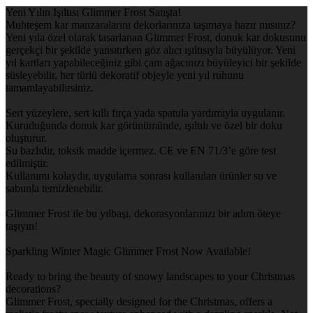
Yeni Yılın Işıltısı Glimmer Frost Satışta!
Muhteşem kar manzaralarını dekorlarınıza taşımaya hazır mısınız?
Yeni yıla özel olarak tasarlanan Glimmer Frost, donuk kar dokusunu
gerçekçi bir şekilde yansıtırken göz alıcı ışıltısıyla büyülüyor. Yeni
yıl kartları yapabileceğiniz gibi çam ağacınızı büyüleyici bir şekilde
süsleyebilir, her türlü dekoratif objeyle yeni yıl ruhunu
tamamlayabilirsiniz.
Sert yüzeylere, sert kıllı fırça yada spatula yardımıyla uygulanır.
Kuruduğunda donuk kar görünümünde, ışıltılı ve özel bir doku
oluşturur.
Su bazlıdır, toksik madde içermez. CE ve EN 71/3’e göre test
edilmiştir.
Kullanımı kolaydır, uygulama sonrası kullanılan ürünler su ve
sabunla temizlenebilir.
Glimmer Frost ile bu yılbaşı, dekorasyonlarınızı bir adım öteye
taşıyın!
Sparkling Winter Magic Glimmer Frost Now Available!
Ready to bring the beauty of snowy landscapes to your Christmas
decorations?
Glimmer Frost, specially designed for the Christmas, offers a