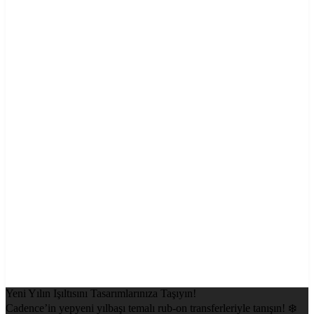
Yeni Yılın Işıltısını Tasarımlarınıza Taşıyın!
Cadence’in yepyeni yılbaşı temalı rub-on transferleriyle tanışın! ❄️