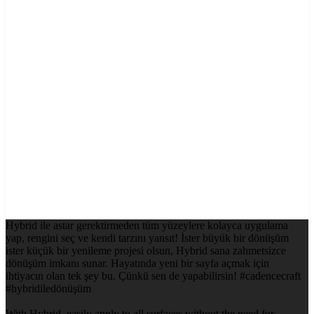
Hybrid ile astar gerektirmeden tüm yüzeylere kolayca uygulama
yap, rengini seç ve kendi tarzını yansıt! İster büyük bir dönüşüm
ister küçük bir yenileme projesi olsun, Hybrid sana zahmetsizce
dönüşüm imkanı sunar. Hayatında yeni bir sayfa açmak için
ihtiyacın olan tek şey bu. Çünkü sen de yapabilirsin! #cadencecraft
#hybridiledönüşüm
With Hybrid, easily apply to all surfaces without the need for