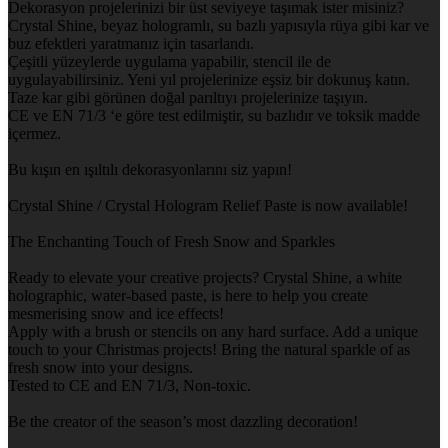
Dekorasyon projelerinizi bir üst seviyeye taşımak ister misiniz?
Crystal Shine, beyaz hologramlı, su bazlı yapısıyla rüya gibi kar ve
buz efektleri yaratmanız için tasarlandı.
Çeşitli yüzeylerde uygulama yapabilir, stencil ile de
uygulayabilirsiniz. Yeni yıl projelerinize eşsiz bir dokunuş katın.
Taze kar gibi görünen doğal parıltıyı projelerinize taşıyın.
CE ve EN 71/3 ‘e göre test edilmiştir, su bazlıdır ve toksik madde
içermez.
Bu kışın en ışıltılı dekorasyonlarını siz yapın!
Crystal Shine / Crystal Hologram Relief Paste is now available!
The Enchanting Touch of Fresh Snow and Sparkles
Ready to elevate your creative projects? Crystal Shine, a white
holographic, water-based paste, is here to help you create
mesmerising snow and ice effects!
Apply with a brush or stencils on any hard surface. Add a unique
touch to your Christmas projects! Bring the natural sparkle of as
fresh snow into your designs.
Tested to CE and EN 71/3, Non-toxic.
Be the creator of the season’s most dazzling decoration!