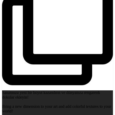
Sanatınıza yeni bir boyut kazandırın ve dünyanıza rengarenk
dokular ekleyin!
Bring a new dimension to your art and add colorful textures to your
world!