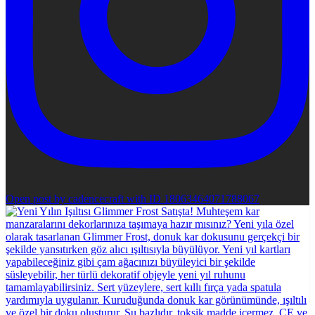
Open post by cadencecraft with ID 18063464071788067