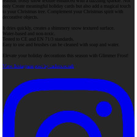
realistic frosty snow texture enhanced with a dazzling sparkle. Not
only Create meaningful holiday cards but also add a magical touch
to your Christmas tree. Complement your Christmas spirit with
decorative objects.
It dries quickly, creates a shimmery snow textured surface.
Water-based and non-toxic.
Tested to CE and EN 71/3 standards.
Easy to use and brushes can be cleaned with soap and water.
Elevate your holiday decorations this season with Glimmer Frost!
View Instagram post by cadencecraft