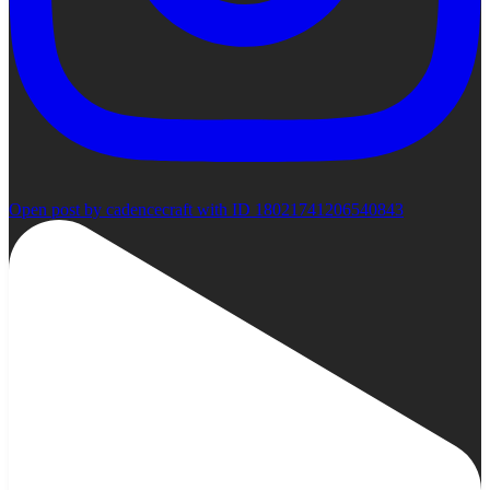
Open post by cadencecraft with ID 18021741206540843