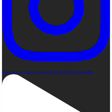
Open post by cadencecraft with ID 18474994501044388