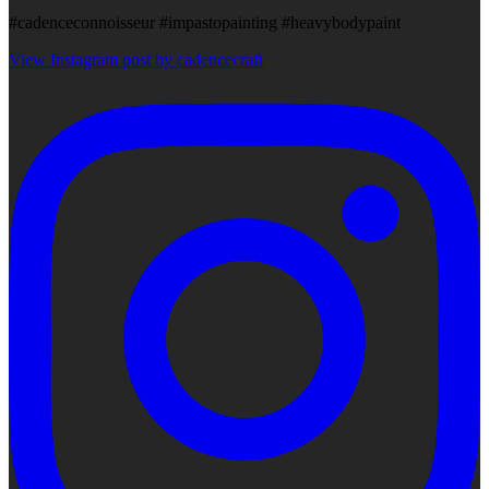
#cadenceconnoisseur #impastopainting #heavybodypaint
View Instagram post by cadencecraft