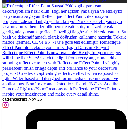
Open post by cadencecraft with ID 17957469713733222
cadencecraft
Nov 25