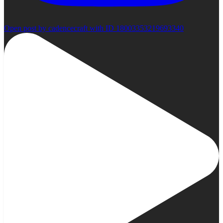
Open post by cadencecraft with ID 18003353219693340