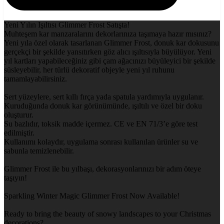
Yeni Yılın Işıltısı Glimmer Frost Satışta!
Muhteşem kar manzaralarını dekorlarınıza taşımaya hazır mısınız?
Yeni yıla özel olarak tasarlanan Glimmer Frost, donuk kar dokusunu
gerçekçi bir şekilde yansıtırken göz alıcı ışıltısıyla büyülüyor. Yeni
yıl kartları yapabileceğiniz gibi çam ağacınızı büyüleyici bir şekilde
süsleyebilir, her türlü dekoratif objeyle yeni yıl ruhunu
tamamlayabilirsiniz.
Sert yüzeylere, sert kıllı fırça yada spatula yardımıyla uygulanır.
Kuruduğunda donuk kar görünümünde, ışıltılı ve özel bir doku
oluşturur.
Su bazlıdır, toksik madde içermez. CE ve EN 71/3’e göre test
edilmiştir.
Kullanımı kolaydır, uygulama sonrası kullanılan ürünler su ve
sabunla temizlenebilir.
Glimmer Frost ile bu yılbaşı, dekorasyonlarınızı bir adım öteye
taşıyın!
Sparkling Winter Magic Glimmer Frost Now Available!
Ready to bring the beauty of snowy landscapes to your Christmas
decorations?