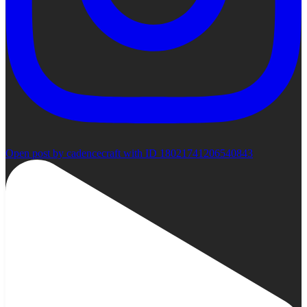
Open post by cadencecraft with ID 18021741206540843