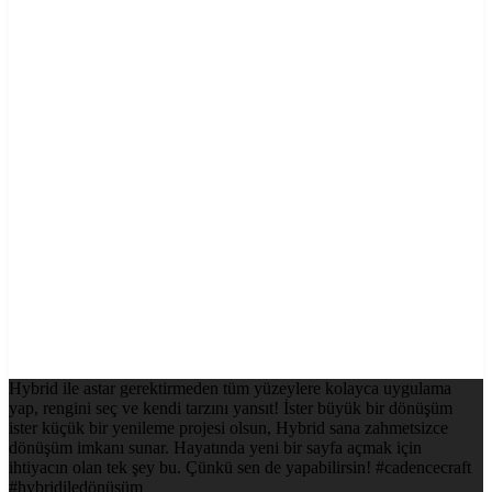
Hybrid ile astar gerektirmeden tüm yüzeylere kolayca uygulama
yap, rengini seç ve kendi tarzını yansıt! İster büyük bir dönüşüm
ister küçük bir yenileme projesi olsun, Hybrid sana zahmetsizce
dönüşüm imkanı sunar. Hayatında yeni bir sayfa açmak için
ihtiyacın olan tek şey bu. Çünkü sen de yapabilirsin! #cadencecraft
#hybridiledönüşüm