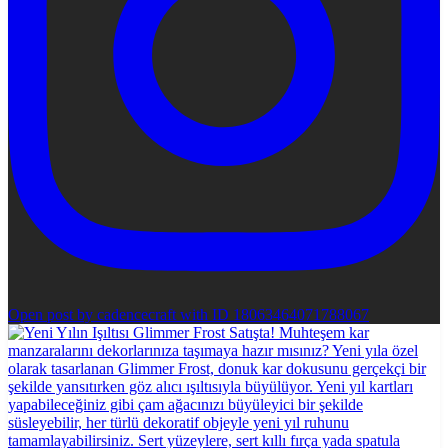
Open post by cadencecraft with ID 18063464071788067