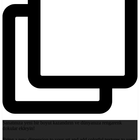
Sanatınıza yeni bir boyut kazandırın ve dünyanıza rengarenk
dokular ekleyin!
Bring a new dimension to your art and add colorful textures to your