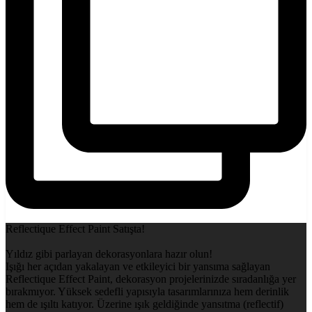
Reflectique Effect Paint Satışta!
Yıldız gibi parlayan dekorasyonlara hazır olun!
Işığı her açıdan yakalayan ve etkileyici bir yansıma sağlayan
Reflectique Effect Paint, dekorasyon projelerinizde sıradanlığa yer
bırakmıyor. Yüksek sedefli yapısıyla tasarımlarınıza hem derinlik
hem de ışıltı katıyor. Üzerine ışık geldiğinde yansıtma (reflectif)