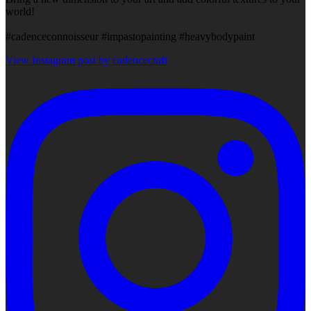
world!
#cadenceconnoisseur #impastopainting #heavybodypaint
View Instagram post by cadencecraft