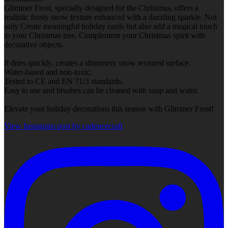
Glimmer Frost, specially designed for the Christmas, offers a
realistic frosty snow texture enhanced with a dazzling sparkle. Not
only Create meaningful holiday cards but also add a magical touch
to your Christmas tree. Complement your Christmas spirit with
decorative objects.
It dries quickly, creates a shimmery snow textured surface.
Water-based and non-toxic.
Tested to CE and EN 71/3 standards.
Easy to use and brushes can be cleaned with soap and water.
Elevate your holiday decorations this season with Glimmer Frost!
View Instagram post by cadencecraft