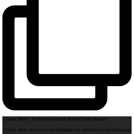
Crystal Shine / Kristal Hologramlı Rölyef Pasta Satışta!
Crystal Shine ile yaratıcı projelerinize kar tanelerinin eşsiz dokusunu