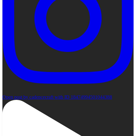
Open post by cadencecraft with ID 18474994501044388