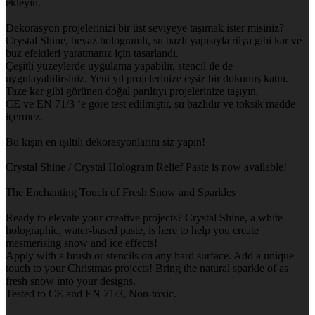
ekleyin.
Dekorasyon projelerinizi bir üst seviyeye taşımak ister misiniz?
Crystal Shine, beyaz hologramlı, su bazlı yapısıyla rüya gibi kar ve
buz efektleri yaratmanız için tasarlandı.
Çeşitli yüzeylerde uygulama yapabilir, stencil ile de
uygulayabilirsiniz. Yeni yıl projelerinize eşsiz bir dokunuş katın.
Taze kar gibi görünen doğal parıltıyı projelerinize taşıyın.
CE ve EN 71/3 ‘e göre test edilmiştir, su bazlıdır ve toksik madde
içermez.
Bu kışın en ışıltılı dekorasyonlarını siz yapın!
Crystal Shine / Crystal Hologram Relief Paste is now available!
The Enchanting Touch of Fresh Snow and Sparkles
Ready to elevate your creative projects? Crystal Shine, a white
holographic, water-based paste, is here to help you create
mesmerising snow and ice effects!
Apply with a brush or stencils on any hard surface. Add a unique
touch to your Christmas projects! Bring the natural sparkle of as
fresh snow into your designs.
Tested to CE and EN 71/3, Non-toxic.