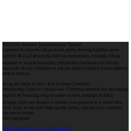
Yeni Yılın Ruhunu Tasarımlarınıza Taşıyın!
Cadence’in yepyeni yılbaşı temalı pirinç dekopaj kağıtları şimdi
sizlerle! ❄️ Zarif detaylarla dolu kış manzaraları, nostaljik yılbaşı
temaları ve sıcacık tasarımlar, projelerinizi bambaşka bir boyuta
taşıyacak. Kolay kullanım ve yüksek kaliteli baskıyla yaratıcılığınızı
serbest bırakın.
Bring the Spirit of New Year to Your Creations!
Introducing Cadence’s brand-new Christmas-themed rice decoupage
papers! ❄️ Featuring elegant winter scenes, nostalgic holiday
designs, and cozy themes to elevate your projects to a whole new
level. Easy to use with high-quality prints, unleash your creativity
like never before.
#decoupageart
View Instagram post by cadencecraft