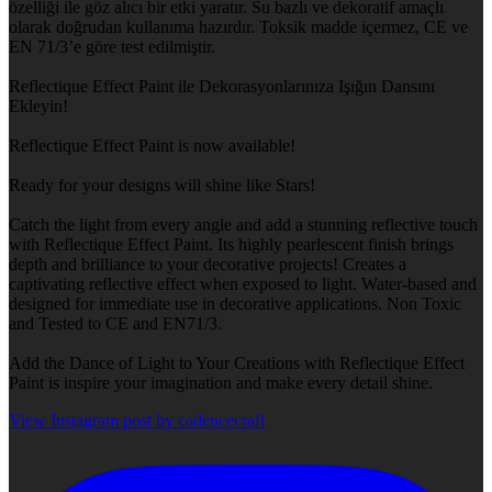
özelliği ile göz alıcı bir etki yaratır. Su bazlı ve dekoratif amaçlı
olarak doğrudan kullanıma hazırdır. Toksik madde içermez, CE ve
EN 71/3’e göre test edilmiştir.
Reflectique Effect Paint ile Dekorasyonlarınıza Işığın Dansını
Ekleyin!
Reflectique Effect Paint is now available!
Ready for your designs will shine like Stars!
Catch the light from every angle and add a stunning reflective touch
with Reflectique Effect Paint. Its highly pearlescent finish brings
depth and brilliance to your decorative projects! Creates a
captivating reflective effect when exposed to light. Water-based and
designed for immediate use in decorative applications. Non Toxic
and Tested to CE and EN71/3.
Add the Dance of Light to Your Creations with Reflectique Effect
Paint is inspire your imagination and make every detail shine.
View Instagram post by cadencecraft