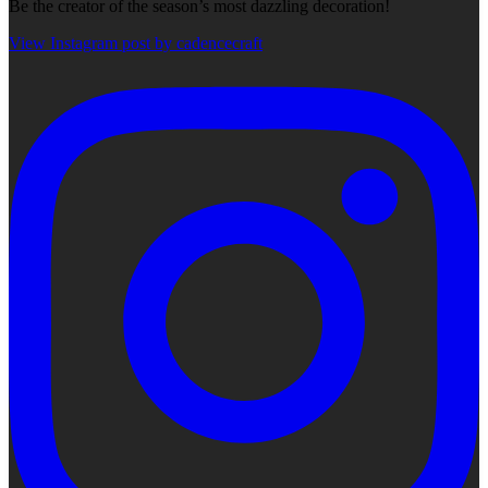
Be the creator of the season’s most dazzling decoration!
View Instagram post by cadencecraft