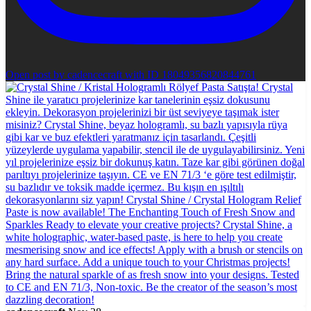
Open post by cadencecraft with ID 18049356820844761