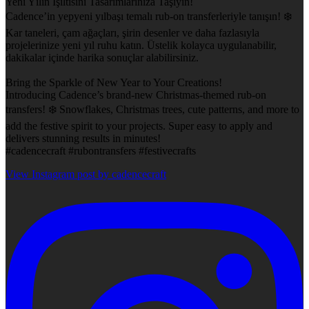
Yeni Yılın Işıltısını Tasarımlarınıza Taşıyın!
Cadence’in yepyeni yılbaşı temalı rub-on transferleriyle tanışın! ❄️
Kar taneleri, çam ağaçları, şirin desenler ve daha fazlasıyla
projelerinize yeni yıl ruhu katın. Üstelik kolayca uygulanabilir,
dakikalar içinde harika sonuçlar alabilirsiniz.
Bring the Sparkle of New Year to Your Creations!
Introducing Cadence’s brand-new Christmas-themed rub-on
transfers! ❄️ Snowflakes, Christmas trees, cute patterns, and more to
add the festive spirit to your projects. Super easy to apply and
delivers stunning results in minutes!
#cadencecraft #rubontransfers #festivecrafts
View Instagram post by cadencecraft