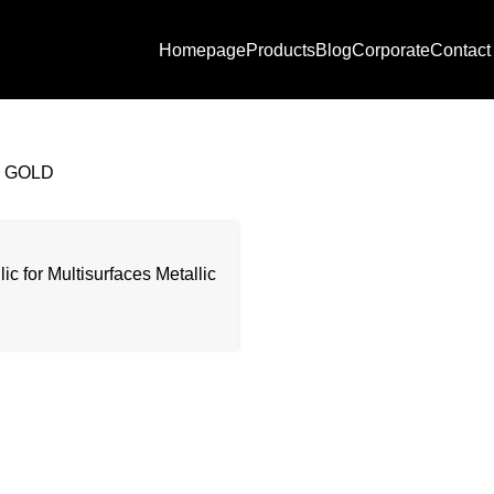
Homepage
Products
Blog
Corporate
Contact
HM-800 GOLD
0 GOLD
ic for Multisurfaces Metallic