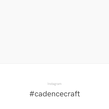
←
Yardım ve
Destek
Instagram
#cadencecraft