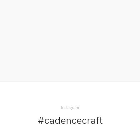
←
Yardım ve
Destek
Instagram
#cadencecraft