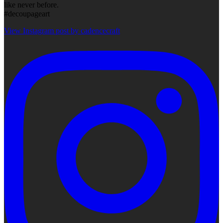
like never before.
#decoupageart
View Instagram post by cadencecraft