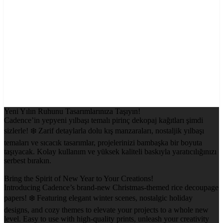
Yeni Yılın Ruhunu Tasarımlarınıza Taşıyın!
Cadence’in yepyeni yılbaşı temalı pirinç dekopaj kağıtları şimdi
sizlerle! ❄️ Zarif detaylarla dolu kış manzaraları, nostaljik yılbaşı
temaları ve sıcacık tasarımlar, projelerinizi bambaşka bir boyuta
taşıyacak. Kolay kullanım ve yüksek kaliteli baskıyla yaratıcılığınızı
serbest bırakın.
Bring the Spirit of New Year to Your Creations!
Introducing Cadence’s brand-new Christmas-themed rice decoupage
papers! ❄️ Featuring elegant winter scenes, nostalgic holiday
designs, and cozy themes to elevate your projects to a whole new
level. Easy to use with high-quality prints, unleash your creativity