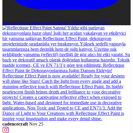
Open post by cadencecraft with ID 17957469713733222
cadencecraft
Nov 25