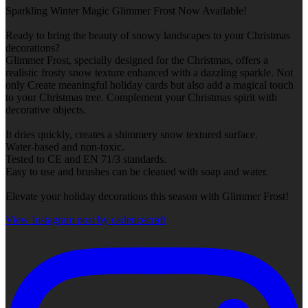
Sparkling Winter Magic Glimmer Frost Now Available!
Ready to bring the beauty of snowy landscapes to your Christmas
decorations?
Glimmer Frost, specially designed for the Christmas, offers a
realistic frosty snow texture enhanced with a dazzling sparkle. Not
only Create meaningful holiday cards but also add a magical touch
to your Christmas tree. Complement your Christmas spirit with
decorative objects.
It dries quickly, creates a shimmery snow textured surface.
Water-based and non-toxic.
Tested to CE and EN 71/3 standards.
Easy to use and brushes can be cleaned with soap and water.
Elevate your holiday decorations this season with Glimmer Frost!
View Instagram post by cadencecraft