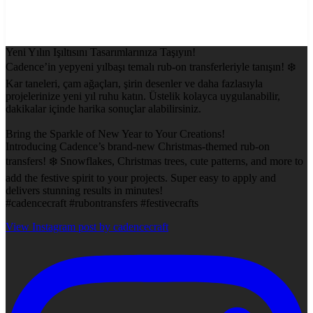
Yeni Yılın Işıltısını Tasarımlarınıza Taşıyın!
Cadence’in yepyeni yılbaşı temalı rub-on transferleriyle tanışın! ❄️
Kar taneleri, çam ağaçları, şirin desenler ve daha fazlasıyla
projelerinize yeni yıl ruhu katın. Üstelik kolayca uygulanabilir,
dakikalar içinde harika sonuçlar alabilirsiniz.
Bring the Sparkle of New Year to Your Creations!
Introducing Cadence’s brand-new Christmas-themed rub-on
transfers! ❄️ Snowflakes, Christmas trees, cute patterns, and more to
add the festive spirit to your projects. Super easy to apply and
delivers stunning results in minutes!
#cadencecraft #rubontransfers #festivecrafts
View Instagram post by cadencecraft