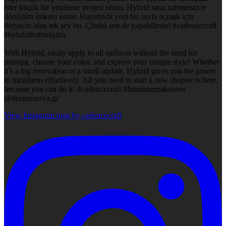
ister küçük bir yenileme projesi olsun, Hybrid sana zahmetsizce
dönüşüm imkanı sunar. Hayatında yeni bir sayfa açmak için
ihtiyacın olan tek şey bu. Çünkü sen de yapabilirsin! #cadencecraft
#hybridiledönüşüm
With Hybrid, easily apply to all surfaces without the need for
priming, choose your color, and express your unique style! Whether
it’s a big renovation or a small update, Hybrid gives you the power
to transform effortlessly. All you need to start a new chapter is here,
because you can do it! #cadencecraft #furnituremakeover
@decorezerva.gr
View Instagram post by cadencecraft