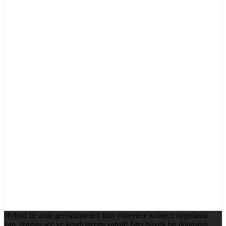
Hybrid ile astar gerektirmeden tüm yüzeylere kolayca uygulama
yap, rengini seç ve kendi tarzını yansıt! İster büyük bir dönüşüm