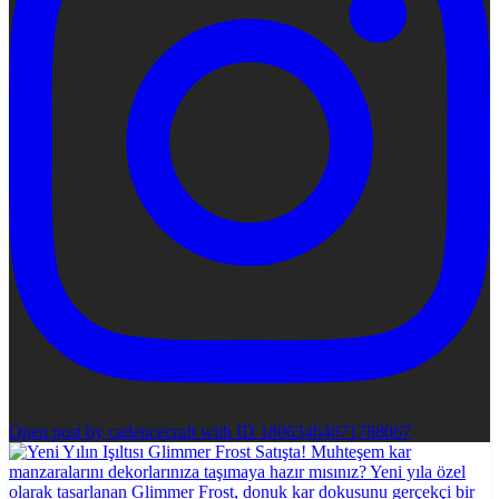
Open post by cadencecraft with ID 18063464071788067