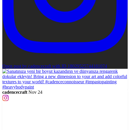
Open post by cadencecraft with ID 18029525744181074
cadencecraft
Nov 24