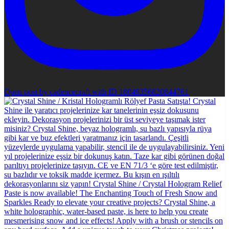
Open post by cadencecraft with ID 18049356820844761