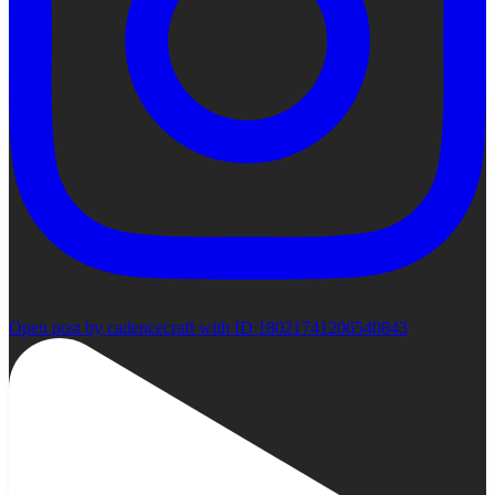
Open post by cadencecraft with ID 18021741206540843