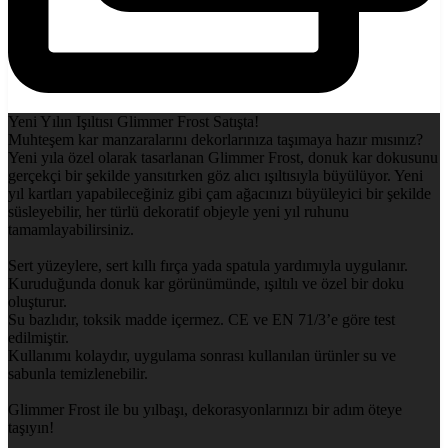
Yeni Yılın Işıltısı Glimmer Frost Satışta!
Muhteşem kar manzaralarını dekorlarınıza taşımaya hazır mısınız?
Yeni yıla özel olarak tasarlanan Glimmer Frost, donuk kar dokusunu
gerçekçi bir şekilde yansıtırken göz alıcı ışıltısıyla büyülüyor. Yeni
yıl kartları yapabileceğiniz gibi çam ağacınızı büyüleyici bir şekilde
süsleyebilir, her türlü dekoratif objeyle yeni yıl ruhunu
tamamlayabilirsiniz.
Sert yüzeylere, sert kıllı fırça yada spatula yardımıyla uygulanır.
Kuruduğunda donuk kar görünümünde, ışıltılı ve özel bir doku
oluşturur.
Su bazlıdır, toksik madde içermez. CE ve EN 71/3’e göre test
edilmiştir.
Kullanımı kolaydır, uygulama sonrası kullanılan ürünler su ve
sabunla temizlenebilir.
Glimmer Frost ile bu yılbaşı, dekorasyonlarınızı bir adım öteye
taşıyın!