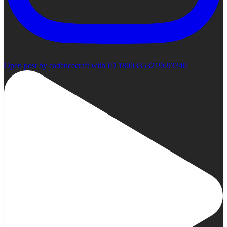
Open post by cadencecraft with ID 18003353219693340