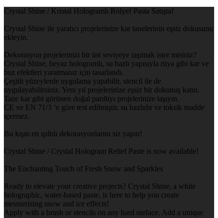
Crystal Shine / Kristal Hologramlı Rölyef Pasta Satışta!
Crystal Shine ile yaratıcı projelerinize kar tanelerinin eşsiz dokusunu
ekleyin.
Dekorasyon projelerinizi bir üst seviyeye taşımak ister misiniz?
Crystal Shine, beyaz hologramlı, su bazlı yapısıyla rüya gibi kar ve
buz efektleri yaratmanız için tasarlandı.
Çeşitli yüzeylerde uygulama yapabilir, stencil ile de
uygulayabilirsiniz. Yeni yıl projelerinize eşsiz bir dokunuş katın.
Taze kar gibi görünen doğal parıltıyı projelerinize taşıyın.
CE ve EN 71/3 ‘e göre test edilmiştir, su bazlıdır ve toksik madde
içermez.
Bu kışın en ışıltılı dekorasyonlarını siz yapın!
Crystal Shine / Crystal Hologram Relief Paste is now available!
The Enchanting Touch of Fresh Snow and Sparkles
Ready to elevate your creative projects? Crystal Shine, a white
holographic, water-based paste, is here to help you create
mesmerising snow and ice effects!
Apply with a brush or stencils on any hard surface. Add a unique