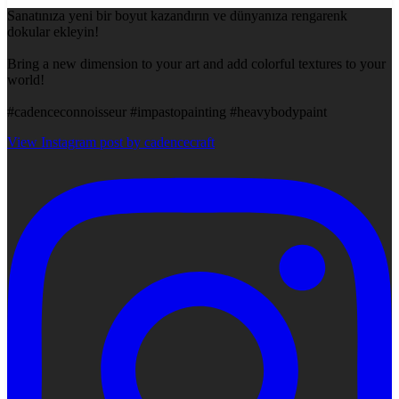
Sanatınıza yeni bir boyut kazandırın ve dünyanıza rengarenk
dokular ekleyin!
Bring a new dimension to your art and add colorful textures to your
world!
#cadenceconnoisseur #impastopainting #heavybodypaint
View Instagram post by cadencecraft