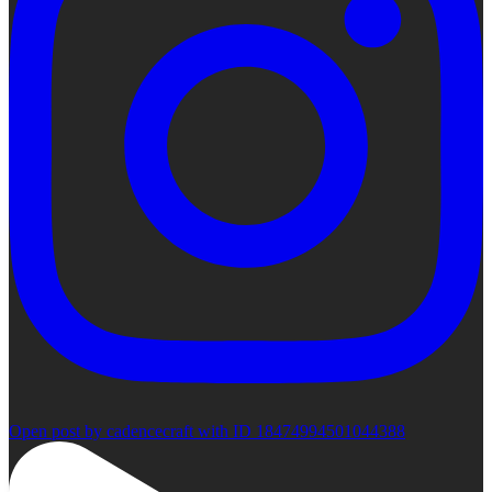
Open post by cadencecraft with ID 18474994501044388