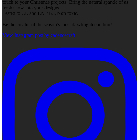
touch to your Christmas projects! Bring the natural sparkle of as
fresh snow into your designs.
Tested to CE and EN 71/3, Non-toxic.
Be the creator of the season’s most dazzling decoration!
View Instagram post by cadencecraft