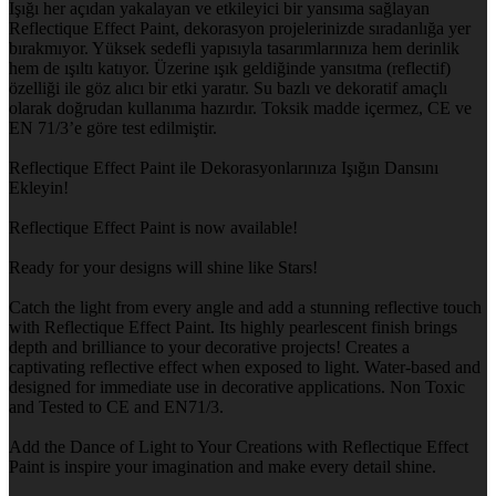
Işığı her açıdan yakalayan ve etkileyici bir yansıma sağlayan
Reflectique Effect Paint, dekorasyon projelerinizde sıradanlığa yer
bırakmıyor. Yüksek sedefli yapısıyla tasarımlarınıza hem derinlik
hem de ışıltı katıyor. Üzerine ışık geldiğinde yansıtma (reflectif)
özelliği ile göz alıcı bir etki yaratır. Su bazlı ve dekoratif amaçlı
olarak doğrudan kullanıma hazırdır. Toksik madde içermez, CE ve
EN 71/3’e göre test edilmiştir.
Reflectique Effect Paint ile Dekorasyonlarınıza Işığın Dansını
Ekleyin!
Reflectique Effect Paint is now available!
Ready for your designs will shine like Stars!
Catch the light from every angle and add a stunning reflective touch
with Reflectique Effect Paint. Its highly pearlescent finish brings
depth and brilliance to your decorative projects! Creates a
captivating reflective effect when exposed to light. Water-based and
designed for immediate use in decorative applications. Non Toxic
and Tested to CE and EN71/3.
Add the Dance of Light to Your Creations with Reflectique Effect
Paint is inspire your imagination and make every detail shine.