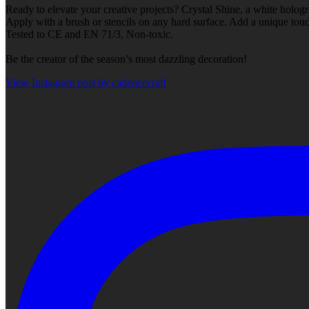
Ready to elevate your creative projects? Crystal Shine, a white hologr
Apply with a brush or stencils on any hard surface. Add a unique touch
Tested to CE and EN 71/3, Non-toxic.
Be the creator of the season’s most dazzling decoration!
View Instagram post by cadencecraft