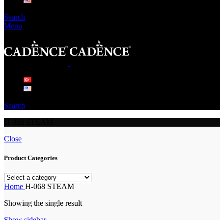
Search
Menu
Search
H-068 STEAM
Close
Product Categories
Home
H-068 STEAM
Showing the single result
Show sidebar