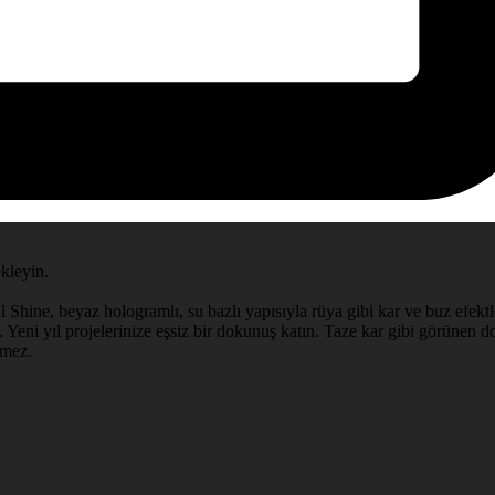
ekleyin.
l Shine, beyaz hologramlı, su bazlı yapısıyla rüya gibi kar ve buz efektle
 Yeni yıl projelerinize eşsiz bir dokunuş katın. Taze kar gibi görünen doğ
rmez.