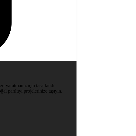
ri yaratmanız için tasarlandı.
al parıltıyı projelerinize taşıyın.