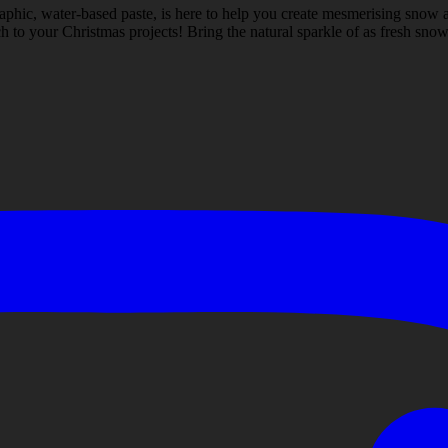
aphic, water-based paste, is here to help you create mesmerising snow a
 to your Christmas projects! Bring the natural sparkle of as fresh snow