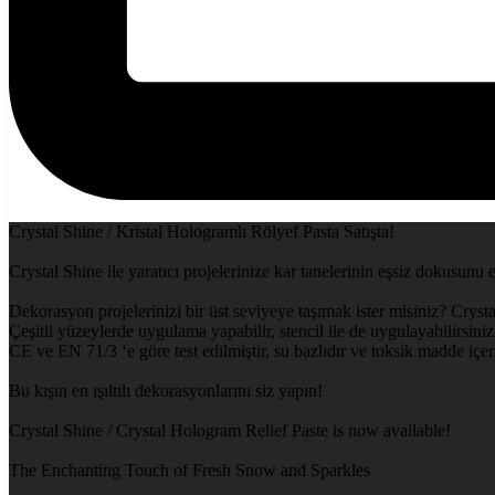
Crystal Shine / Kristal Hologramlı Rölyef Pasta Satışta!
Crystal Shine ile yaratıcı projelerinize kar tanelerinin eşsiz dokusunu 
Dekorasyon projelerinizi bir üst seviyeye taşımak ister misiniz? Crysta
Çeşitli yüzeylerde uygulama yapabilir, stencil ile de uygulayabilirsiniz.
CE ve EN 71/3 ‘e göre test edilmiştir, su bazlıdır ve toksik madde içe
Bu kışın en ışıltılı dekorasyonlarını siz yapın!
Crystal Shine / Crystal Hologram Relief Paste is now available!
The Enchanting Touch of Fresh Snow and Sparkles