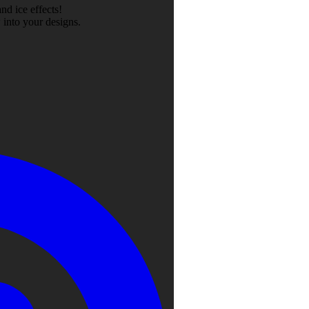
nd ice effects!
 into your designs.