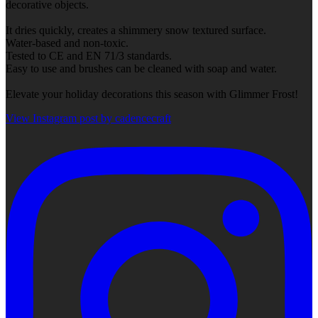
decorative objects.
It dries quickly, creates a shimmery snow textured surface.
Water-based and non-toxic.
Tested to CE and EN 71/3 standards.
Easy to use and brushes can be cleaned with soap and water.
Elevate your holiday decorations this season with Glimmer Frost!
View Instagram post by cadencecraft