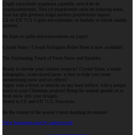
Çeşitli yüzeylerde uygulama yapabilir, stencil ile de
uygulayabilirsiniz. Yeni yıl projelerinize eşsiz bir dokunuş katın.
Taze kar gibi görünen doğal parıltıyı projelerinize taşıyın.
CE ve EN 71/3 ‘e göre test edilmiştir, su bazlıdır ve toksik madde
içermez.
Bu kışın en ışıltılı dekorasyonlarını siz yapın!
Crystal Shine / Crystal Hologram Relief Paste is now available!
The Enchanting Touch of Fresh Snow and Sparkles
Ready to elevate your creative projects? Crystal Shine, a white
holographic, water-based paste, is here to help you create
mesmerising snow and ice effects!
Apply with a brush or stencils on any hard surface. Add a unique
touch to your Christmas projects! Bring the natural sparkle of as
fresh snow into your designs.
Tested to CE and EN 71/3, Non-toxic.
Be the creator of the season’s most dazzling decoration!
View Instagram post by cadencecraft