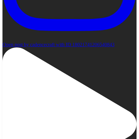
Open post by cadencecraft with ID 18021741206540843