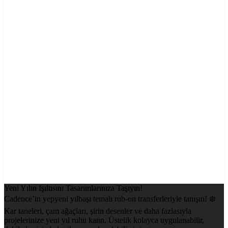
Yeni Yılın Işıltısını Tasarımlarınıza Taşıyın!
Cadence’in yepyeni yılbaşı temalı rub-on transferleriyle tanışın! ❄️
Kar taneleri, çam ağaçları, şirin desenler ve daha fazlasıyla
projelerinize yeni yıl ruhu katın. Üstelik kolayca uygulanabilir,