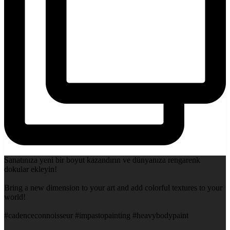
Sanatınıza yeni bir boyut kazandırın ve dünyanıza rengarenk
dokular ekleyin!
Bring a new dimension to your art and add colorful textures to your
world!
#cadenceconnoisseur #impastopainting #heavybodypaint