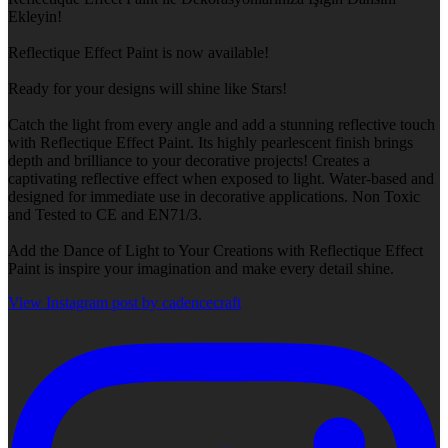
Ekleyin!
Reflectique Effect Paint is now available!
Ready for your designs will shine like Stars!
Catch the light from every angle and add a stunning reflective touch
with Reflectique Effect Paint. Its highly pearlescent finish brings
depth and brilliance to your decorative projects! Creates a
captivating reflective effect when exposed to light. Water-based and
designed for immediate use in decorative applications. Non Toxic
and Tested to CE and EN71/3.
Add the Dance of Light to Your Creations with Reflectique Effect
Paint is inspire your imagination and make every detail shine.
View Instagram post by cadencecraft