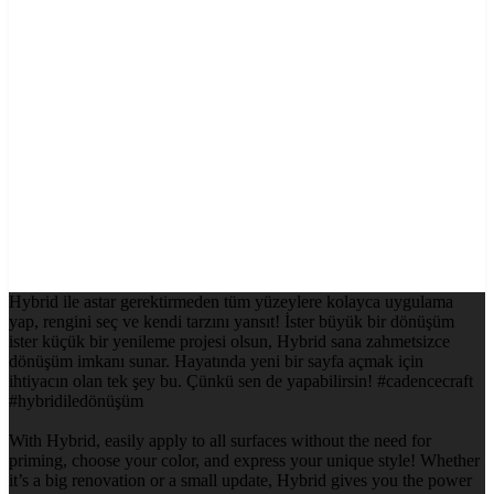
Hybrid ile astar gerektirmeden tüm yüzeylere kolayca uygulama
yap, rengini seç ve kendi tarzını yansıt! İster büyük bir dönüşüm
ister küçük bir yenileme projesi olsun, Hybrid sana zahmetsizce
dönüşüm imkanı sunar. Hayatında yeni bir sayfa açmak için
ihtiyacın olan tek şey bu. Çünkü sen de yapabilirsin! #cadencecraft
#hybridiledönüşüm
With Hybrid, easily apply to all surfaces without the need for
priming, choose your color, and express your unique style! Whether
it’s a big renovation or a small update, Hybrid gives you the power