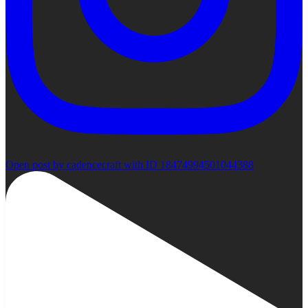
Open post by cadencecraft with ID 18474994501044388