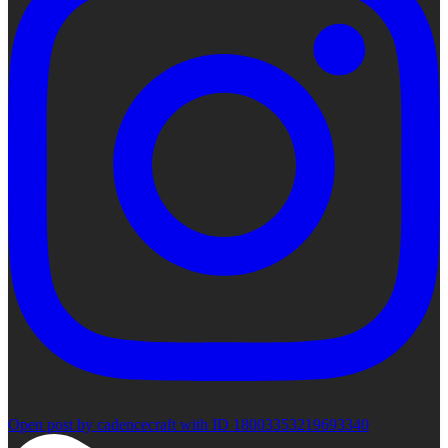
Open post by cadencecraft with ID 18003353219693340