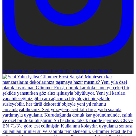
Open post by cadencecraft with ID 18063464071788067