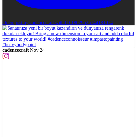
Open post by cadencecraft with ID 18029525744181074
cadencecraft
Nov 24