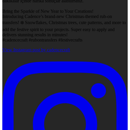
dakikalar içinde harika sonuçlar alabilirsiniz.
Bring the Sparkle of New Year to Your Creations!
Introducing Cadence’s brand-new Christmas-themed rub-on
transfers! ❄️ Snowflakes, Christmas trees, cute patterns, and more to
add the festive spirit to your projects. Super easy to apply and
delivers stunning results in minutes!
#cadencecraft #rubontransfers #festivecrafts
View Instagram post by cadencecraft