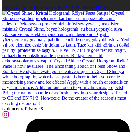
Open post by cadencecraft with ID 18049356820844761
cadencecraft
Nov 28