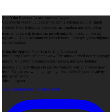
Yeni Yılın Ruhunu Tasarımlarınıza Taşıyın!
Cadence’in yepyeni yılbaşı temalı pirinç dekopaj kağıtları şimdi
sizlerle! ❄️ Zarif detaylarla dolu kış manzaraları, nostaljik yılbaşı
temaları ve sıcacık tasarımlar, projelerinizi bambaşka bir boyuta
taşıyacak. Kolay kullanım ve yüksek kaliteli baskıyla yaratıcılığınızı
serbest bırakın.
Bring the Spirit of New Year to Your Creations!
Introducing Cadence’s brand-new Christmas-themed rice decoupage
papers! ❄️ Featuring elegant winter scenes, nostalgic holiday
designs, and cozy themes to elevate your projects to a whole new
level. Easy to use with high-quality prints, unleash your creativity
like never before.
#decoupageart
View Instagram post by cadencecraft