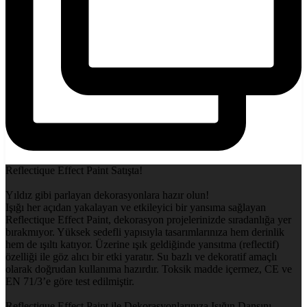
Reflectique Effect Paint Satışta!
Yıldız gibi parlayan dekorasyonlara hazır olun!
Işığı her açıdan yakalayan ve etkileyici bir yansıma sağlayan
Reflectique Effect Paint, dekorasyon projelerinizde sıradanlığa yer
bırakmıyor. Yüksek sedefli yapısıyla tasarımlarınıza hem derinlik
hem de ışıltı katıyor. Üzerine ışık geldiğinde yansıtma (reflectif)
özelliği ile göz alıcı bir etki yaratır. Su bazlı ve dekoratif amaçlı
olarak doğrudan kullanıma hazırdır. Toksik madde içermez, CE ve
EN 71/3’e göre test edilmiştir.
Reflectique Effect Paint ile Dekorasyonlarınıza Işığın Dansını