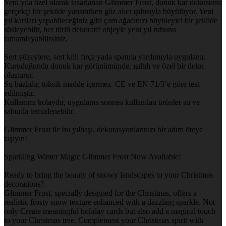
Yeni yıla özel olarak tasarlanan Glimmer Frost, donuk kar dokusunu
gerçekçi bir şekilde yansıtırken göz alıcı ışıltısıyla büyülüyor. Yeni
yıl kartları yapabileceğiniz gibi çam ağacınızı büyüleyici bir şekilde
süsleyebilir, her türlü dekoratif objeyle yeni yıl ruhunu
tamamlayabilirsiniz.
Sert yüzeylere, sert kıllı fırça yada spatula yardımıyla uygulanır.
Kuruduğunda donuk kar görünümünde, ışıltılı ve özel bir doku
oluşturur.
Su bazlıdır, toksik madde içermez. CE ve EN 71/3’e göre test
edilmiştir.
Kullanımı kolaydır, uygulama sonrası kullanılan ürünler su ve
sabunla temizlenebilir.
Glimmer Frost ile bu yılbaşı, dekorasyonlarınızı bir adım öteye
taşıyın!
Sparkling Winter Magic Glimmer Frost Now Available!
Ready to bring the beauty of snowy landscapes to your Christmas
decorations?
Glimmer Frost, specially designed for the Christmas, offers a
realistic frosty snow texture enhanced with a dazzling sparkle. Not
only Create meaningful holiday cards but also add a magical touch
to your Christmas tree. Complement your Christmas spirit with