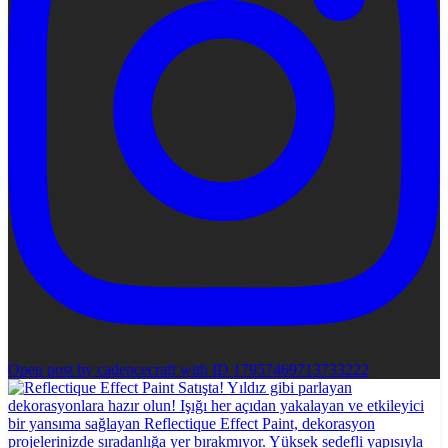
Open post by cadencecraft with ID 17957469713733222