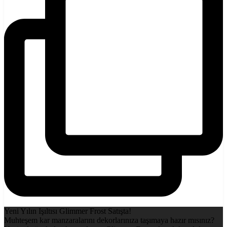
Yeni Yılın Işıltısı Glimmer Frost Satışta!
Muhteşem kar manzaralarını dekorlarınıza taşımaya hazır mısınız?