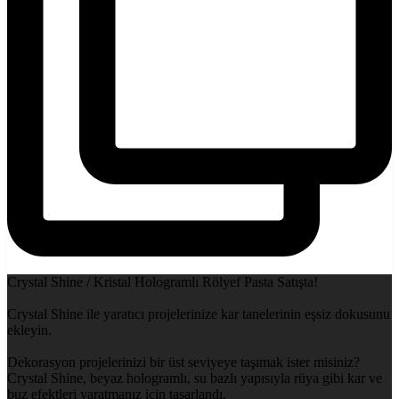
Crystal Shine / Kristal Hologramlı Rölyef Pasta Satışta!
Crystal Shine ile yaratıcı projelerinize kar tanelerinin eşsiz dokusunu
ekleyin.
Dekorasyon projelerinizi bir üst seviyeye taşımak ister misiniz?
Crystal Shine, beyaz hologramlı, su bazlı yapısıyla rüya gibi kar ve
buz efektleri yaratmanız için tasarlandı.