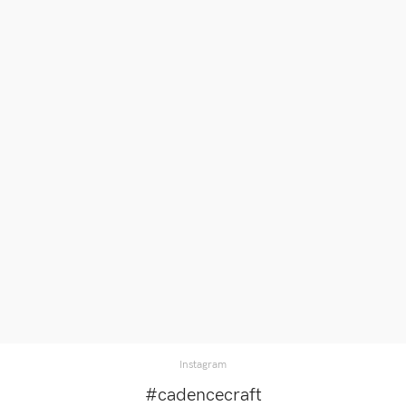
←
Instagram
#cadencecraft
Yardım ve
Destek