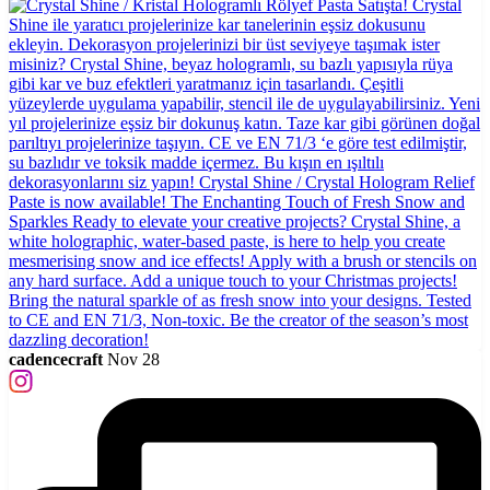
cadencecraft
Nov 28