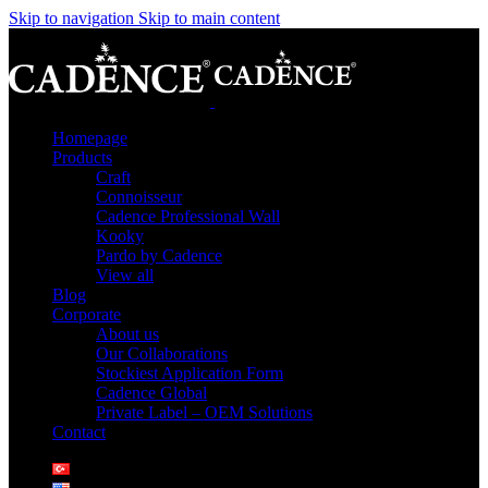
Skip to navigation
Skip to main content
Homepage
Products
Craft
Connoisseur
Cadence Professional Wall
Kooky
Pardo by Cadence
View all
Blog
Corporate
About us
Our Collaborations
Stockiest Application Form
Cadence Global
Private Label – OEM Solutions
Contact