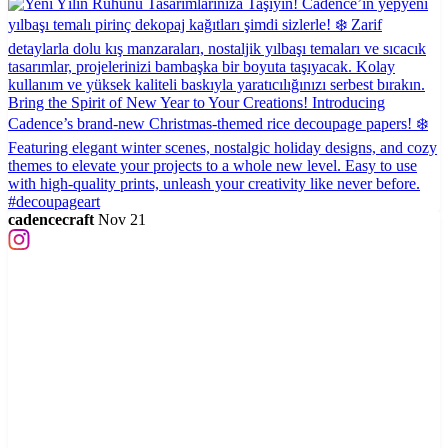
cadencecraft
Nov 21