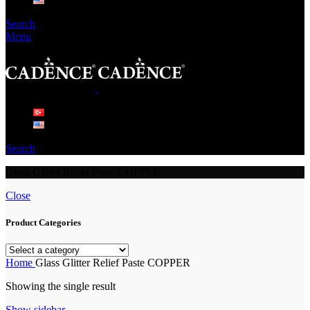
Search
Menu
Search
Glass Glitter Relief Paste COPPER
Close
Product Categories
Home
Glass Glitter Relief Paste COPPER
Showing the single result
Show sidebar