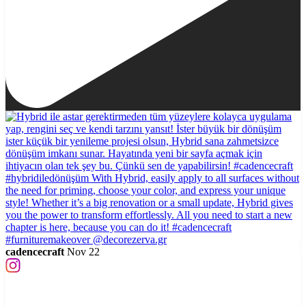
cadencecraft
Nov 22