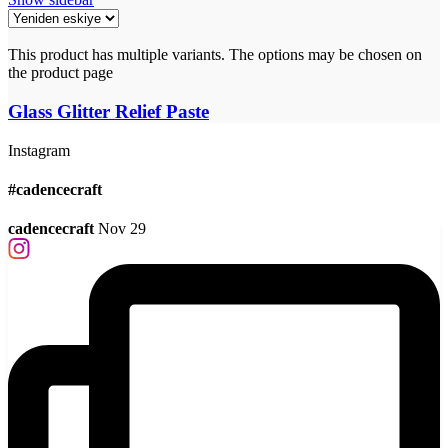
This product has multiple variants. The options may be chosen on
the product page
Glass Glitter Relief Paste
Instagram
#cadencecraft
cadencecraft
Nov 29