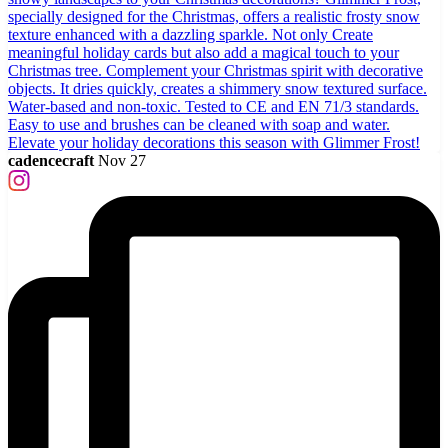
cadencecraft
Nov 27