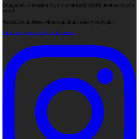
Bring a new dimension to your art and add colorful textures to your
world!
#cadenceconnoisseur #impastopainting #heavybodypaint
View Instagram post by cadencecraft