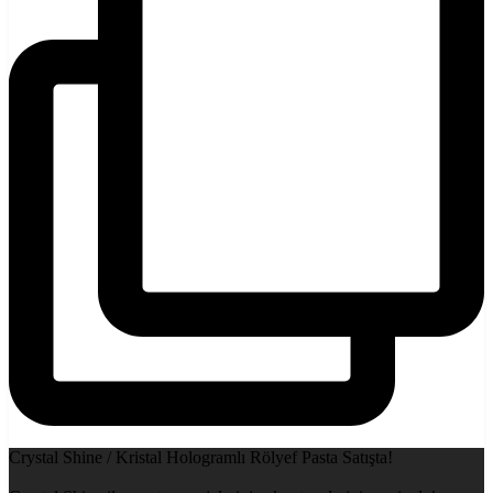
Crystal Shine / Kristal Hologramlı Rölyef Pasta Satışta!