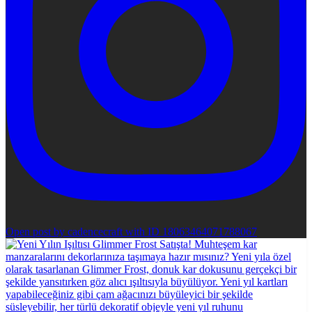
Open post by cadencecraft with ID 18063464071788067