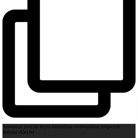
Sanatınıza yeni bir boyut kazandırın ve dünyanıza rengarenk
dokular ekleyin!