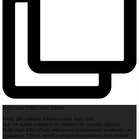
Reflectique Effect Paint Satışta!
Yıldız gibi parlayan dekorasyonlara hazır olun!
Işığı her açıdan yakalayan ve etkileyici bir yansıma sağlayan
Reflectique Effect Paint, dekorasyon projelerinizde sıradanlığa yer
bırakmıyor. Yüksek sedefli yapısıyla tasarımlarınıza hem derinlik