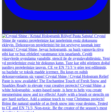
Open post by cadencecraft with ID 18049356820844761