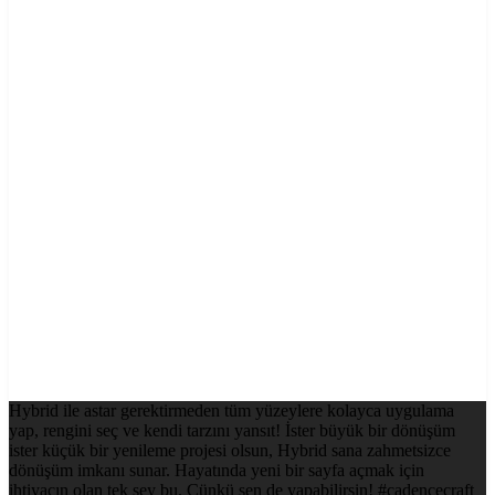
Hybrid ile astar gerektirmeden tüm yüzeylere kolayca uygulama
yap, rengini seç ve kendi tarzını yansıt! İster büyük bir dönüşüm
ister küçük bir yenileme projesi olsun, Hybrid sana zahmetsizce
dönüşüm imkanı sunar. Hayatında yeni bir sayfa açmak için
ihtiyacın olan tek şey bu. Çünkü sen de yapabilirsin! #cadencecraft