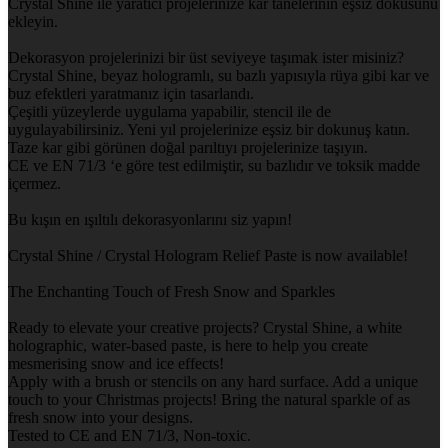
Crystal Shine ile yaratıcı projelerinize kar tanelerinin eşsiz dokusunu
ekleyin.
Dekorasyon projelerinizi bir üst seviyeye taşımak ister misiniz?
Crystal Shine, beyaz hologramlı, su bazlı yapısıyla rüya gibi kar ve
buz efektleri yaratmanız için tasarlandı.
Çeşitli yüzeylerde uygulama yapabilir, stencil ile de
uygulayabilirsiniz. Yeni yıl projelerinize eşsiz bir dokunuş katın.
Taze kar gibi görünen doğal parıltıyı projelerinize taşıyın.
CE ve EN 71/3 ‘e göre test edilmiştir, su bazlıdır ve toksik madde
içermez.
Bu kışın en ışıltılı dekorasyonlarını siz yapın!
Crystal Shine / Crystal Hologram Relief Paste is now available!
The Enchanting Touch of Fresh Snow and Sparkles
Ready to elevate your creative projects? Crystal Shine, a white
holographic, water-based paste, is here to help you create
mesmerising snow and ice effects!
Apply with a brush or stencils on any hard surface. Add a unique
touch to your Christmas projects! Bring the natural sparkle of as
fresh snow into your designs.
Tested to CE and EN 71/3, Non-toxic.