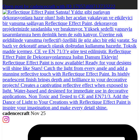
Open post by cadencecraft with ID 17957469713733222
cadencecraft
Nov 25