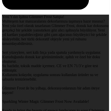
Yeni Yılın Işıltısı Glimmer Frost Satışta!
Muhteşem kar manzaralarını dekorlarınıza taşımaya hazır mısınız?
Yeni yıla özel olarak tasarlanan Glimmer Frost, donuk kar dokusunu
gerçekçi bir şekilde yansıtırken göz alıcı ışıltısıyla büyülüyor. Yeni
yıl kartları yapabileceğiniz gibi çam ağacınızı büyüleyici bir şekilde
süsleyebilir, her türlü dekoratif objeyle yeni yıl ruhunu
tamamlayabilirsiniz.
Sert yüzeylere, sert kıllı fırça yada spatula yardımıyla uygulanır.
Kuruduğunda donuk kar görünümünde, ışıltılı ve özel bir doku
oluşturur.
Su bazlıdır, toksik madde içermez. CE ve EN 71/3’e göre test
edilmiştir.
Kullanımı kolaydır, uygulama sonrası kullanılan ürünler su ve
sabunla temizlenebilir.
Glimmer Frost ile bu yılbaşı, dekorasyonlarınızı bir adım öteye
taşıyın!
Sparkling Winter Magic Glimmer Frost Now Available!
Ready to bring the beauty of snowy landscapes to your Christmas