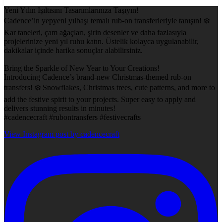
Yeni Yılın Işıltısını Tasarımlarınıza Taşıyın!
Cadence’in yepyeni yılbaşı temalı rub-on transferleriyle tanışın! ❄️
Kar taneleri, çam ağaçları, şirin desenler ve daha fazlasıyla
projelerinize yeni yıl ruhu katın. Üstelik kolayca uygulanabilir,
dakikalar içinde harika sonuçlar alabilirsiniz.
Bring the Sparkle of New Year to Your Creations!
Introducing Cadence’s brand-new Christmas-themed rub-on
transfers! ❄️ Snowflakes, Christmas trees, cute patterns, and more to
add the festive spirit to your projects. Super easy to apply and
delivers stunning results in minutes!
#cadencecraft #rubontransfers #festivecrafts
View Instagram post by cadencecraft