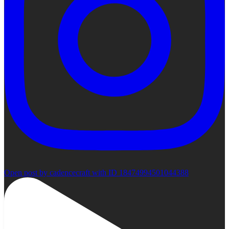
Open post by cadencecraft with ID 18474994501044388