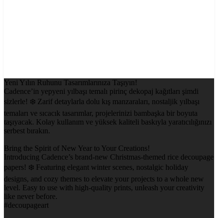
Yeni Yılın Ruhunu Tasarımlarınıza Taşıyın!
Cadence’in yepyeni yılbaşı temalı pirinç dekopaj kağıtları şimdi
sizlerle! ❄️ Zarif detaylarla dolu kış manzaraları, nostaljik yılbaşı
temaları ve sıcacık tasarımlar, projelerinizi bambaşka bir boyuta
taşıyacak. Kolay kullanım ve yüksek kaliteli baskıyla yaratıcılığınızı
serbest bırakın.
Bring the Spirit of New Year to Your Creations!
Introducing Cadence’s brand-new Christmas-themed rice decoupage
papers! ❄️ Featuring elegant winter scenes, nostalgic holiday
designs, and cozy themes to elevate your projects to a whole new
level. Easy to use with high-quality prints, unleash your creativity
like never before.
#decoupageart