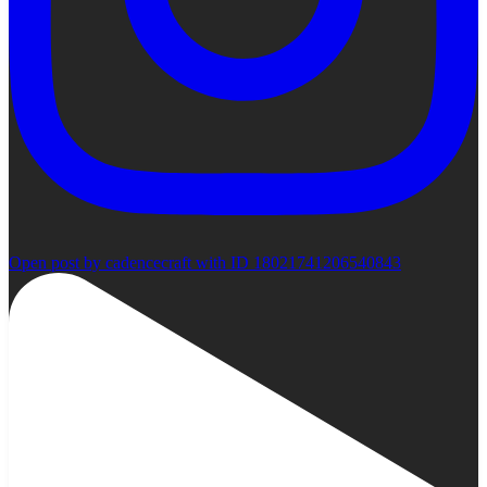
Open post by cadencecraft with ID 18021741206540843