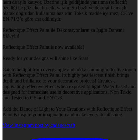
hem de ışıltı katıyor. Üzerine ışık geldiğinde yansıtma (reflectif)
özelliği ile göz alıcı bir etki yaratır. Su bazlı ve dekoratif amaçlı
olarak doğrudan kullanıma hazırdır. Toksik madde içermez, CE ve
EN 71/3’e göre test edilmiştir.
Reflectique Effect Paint ile Dekorasyonlarınıza Işığın Dansını
Ekleyin!
Reflectique Effect Paint is now available!
Ready for your designs will shine like Stars!
Catch the light from every angle and add a stunning reflective touch
with Reflectique Effect Paint. Its highly pearlescent finish brings
depth and brilliance to your decorative projects! Creates a
captivating reflective effect when exposed to light. Water-based and
designed for immediate use in decorative applications. Non Toxic
and Tested to CE and EN71/3.
Add the Dance of Light to Your Creations with Reflectique Effect
Paint is inspire your imagination and make every detail shine.
View Instagram post by cadencecraft