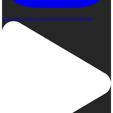
Open post by cadencecraft with ID 18003353219693340