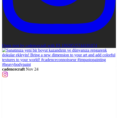
Open post by cadencecraft with ID 18029525744181074
cadencecraft
Nov 24