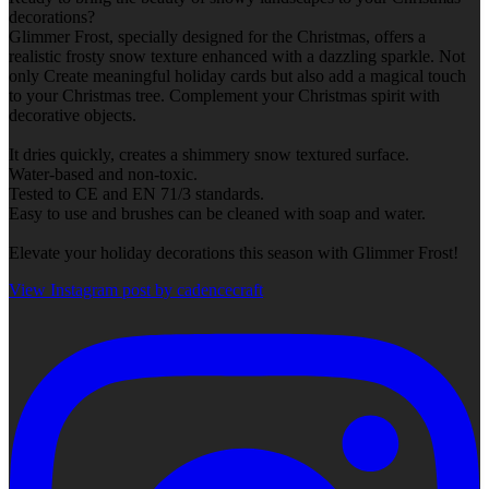
decorations?
Glimmer Frost, specially designed for the Christmas, offers a
realistic frosty snow texture enhanced with a dazzling sparkle. Not
only Create meaningful holiday cards but also add a magical touch
to your Christmas tree. Complement your Christmas spirit with
decorative objects.
It dries quickly, creates a shimmery snow textured surface.
Water-based and non-toxic.
Tested to CE and EN 71/3 standards.
Easy to use and brushes can be cleaned with soap and water.
Elevate your holiday decorations this season with Glimmer Frost!
View Instagram post by cadencecraft