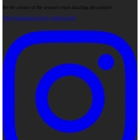
Be the creator of the season’s most dazzling decoration!
View Instagram post by cadencecraft