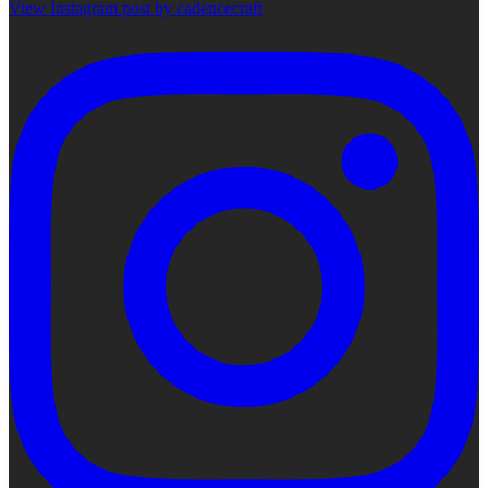
View Instagram post by cadencecraft