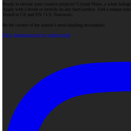
Ready to elevate your creative projects? Crystal Shine, a white hologr
Apply with a brush or stencils on any hard surface. Add a unique touch
Tested to CE and EN 71/3, Non-toxic.
Be the creator of the season’s most dazzling decoration!
View Instagram post by cadencecraft