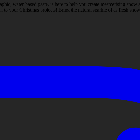
aphic, water-based paste, is here to help you create mesmerising snow a
 to your Christmas projects! Bring the natural sparkle of as fresh snow