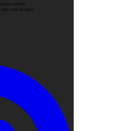
nd ice effects!
 into your designs.