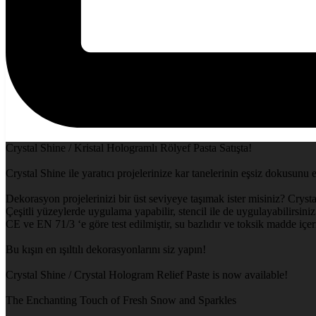
Crystal Shine / Kristal Hologramlı Rölyef Pasta Satışta!
Crystal Shine ile yaratıcı projelerinize kar tanelerinin eşsiz dokusunu 
Dekorasyon projelerinizi bir üst seviyeye taşımak ister misiniz? Crysta
Çeşitli yüzeylerde uygulama yapabilir, stencil ile de uygulayabilirsiniz.
CE ve EN 71/3 ‘e göre test edilmiştir, su bazlıdır ve toksik madde içe
Bu kışın en ışıltılı dekorasyonlarını siz yapın!
Crystal Shine / Crystal Hologram Relief Paste is now available!
The Enchanting Touch of Fresh Snow and Sparkles