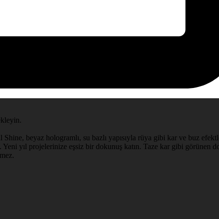
ekleyin.
l Shine, beyaz hologramlı, su bazlı yapısıyla rüya gibi kar ve buz efektle
 Yeni yıl projelerinize eşsiz bir dokunuş katın. Taze kar gibi görünen doğ
rmez.