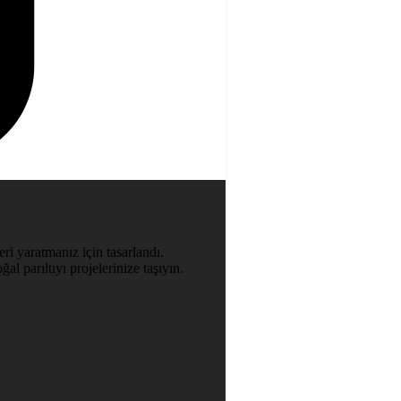
ri yaratmanız için tasarlandı.
al parıltıyı projelerinize taşıyın.