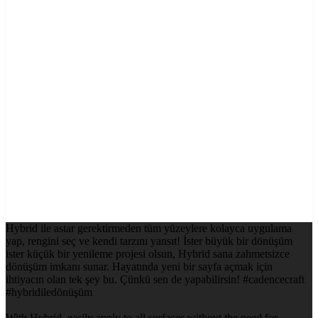
Hybrid ile astar gerektirmeden tüm yüzeylere kolayca uygulama
yap, rengini seç ve kendi tarzını yansıt! İster büyük bir dönüşüm
ister küçük bir yenileme projesi olsun, Hybrid sana zahmetsizce
dönüşüm imkanı sunar. Hayatında yeni bir sayfa açmak için
ihtiyacın olan tek şey bu. Çünkü sen de yapabilirsin! #cadencecraft
#hybridiledönüşüm
With Hybrid, easily apply to all surfaces without the need for