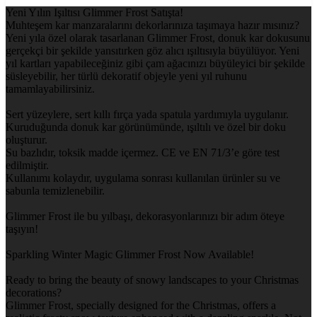
Yeni Yılın Işıltısı Glimmer Frost Satışta!
Muhteşem kar manzaralarını dekorlarınıza taşımaya hazır mısınız?
Yeni yıla özel olarak tasarlanan Glimmer Frost, donuk kar dokusunu
gerçekçi bir şekilde yansıtırken göz alıcı ışıltısıyla büyülüyor. Yeni
yıl kartları yapabileceğiniz gibi çam ağacınızı büyüleyici bir şekilde
süsleyebilir, her türlü dekoratif objeyle yeni yıl ruhunu
tamamlayabilirsiniz.
Sert yüzeylere, sert kıllı fırça yada spatula yardımıyla uygulanır.
Kuruduğunda donuk kar görünümünde, ışıltılı ve özel bir doku
oluşturur.
Su bazlıdır, toksik madde içermez. CE ve EN 71/3’e göre test
edilmiştir.
Kullanımı kolaydır, uygulama sonrası kullanılan ürünler su ve
sabunla temizlenebilir.
Glimmer Frost ile bu yılbaşı, dekorasyonlarınızı bir adım öteye
taşıyın!
Sparkling Winter Magic Glimmer Frost Now Available!
Ready to bring the beauty of snowy landscapes to your Christmas
decorations?
Glimmer Frost, specially designed for the Christmas, offers a