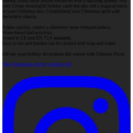
realistic frosty snow texture enhanced with a dazzling sparkle. Not
only Create meaningful holiday cards but also add a magical touch
to your Christmas tree. Complement your Christmas spirit with
decorative objects.
It dries quickly, creates a shimmery snow textured surface.
Water-based and non-toxic.
Tested to CE and EN 71/3 standards.
Easy to use and brushes can be cleaned with soap and water.
Elevate your holiday decorations this season with Glimmer Frost!
View Instagram post by cadencecraft