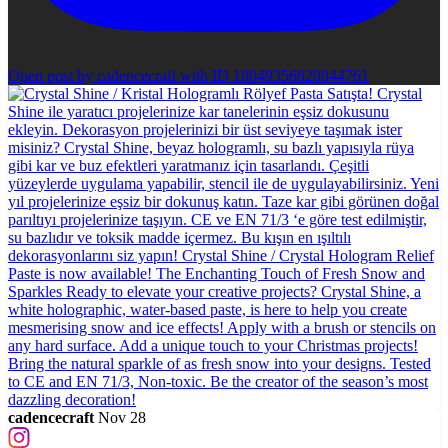
Open post by cadencecraft with ID 18049356820844761
cadencecraft
Nov 28