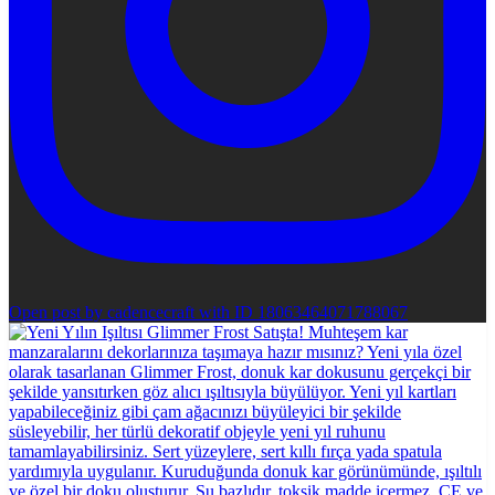
Open post by cadencecraft with ID 18063464071788067