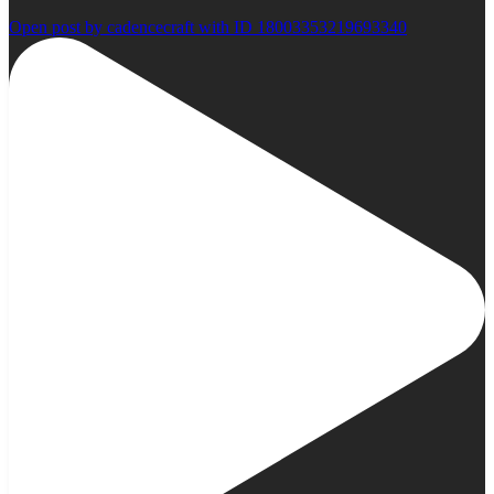
Open post by cadencecraft with ID 18003353219693340