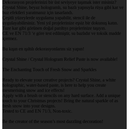
Dekorasyon projelerinizi bir üst seviyeye taşımak ister misiniz?
Crystal Shine, beyaz hologramlı, su bazlı yapısıyla rüya gibi kar ve
buz efektleri yaratmanız için tasarlandı.
Çeşitli yüzeylerde uygulama yapabilir, stencil ile de
uygulayabilirsiniz. Yeni yıl projelerinize eşsiz bir dokunuş katın.
Taze kar gibi görünen doğal parıltıyı projelerinize taşıyın.
CE ve EN 71/3 ‘e göre test edilmiştir, su bazlıdır ve toksik madde
içermez.
Bu kışın en ışıltılı dekorasyonlarını siz yapın!
Crystal Shine / Crystal Hologram Relief Paste is now available!
The Enchanting Touch of Fresh Snow and Sparkles
Ready to elevate your creative projects? Crystal Shine, a white
holographic, water-based paste, is here to help you create
mesmerising snow and ice effects!
Apply with a brush or stencils on any hard surface. Add a unique
touch to your Christmas projects! Bring the natural sparkle of as
fresh snow into your designs.
Tested to CE and EN 71/3, Non-toxic.
Be the creator of the season’s most dazzling decoration!