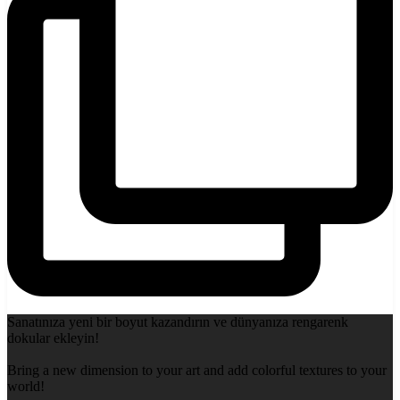
Sanatınıza yeni bir boyut kazandırın ve dünyanıza rengarenk
dokular ekleyin!
Bring a new dimension to your art and add colorful textures to your
world!