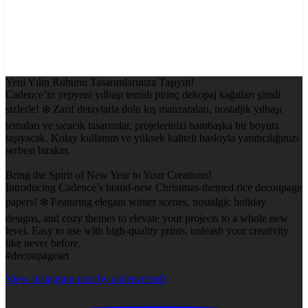
Yeni Yılın Ruhunu Tasarımlarınıza Taşıyın!
Cadence’in yepyeni yılbaşı temalı pirinç dekopaj kağıtları şimdi
sizlerle! ❄️ Zarif detaylarla dolu kış manzaraları, nostaljik yılbaşı
temaları ve sıcacık tasarımlar, projelerinizi bambaşka bir boyuta
taşıyacak. Kolay kullanım ve yüksek kaliteli baskıyla yaratıcılığınızı
serbest bırakın.
Bring the Spirit of New Year to Your Creations!
Introducing Cadence’s brand-new Christmas-themed rice decoupage
papers! ❄️ Featuring elegant winter scenes, nostalgic holiday
designs, and cozy themes to elevate your projects to a whole new
level. Easy to use with high-quality prints, unleash your creativity
like never before.
#decoupageart
View Instagram post by cadencecraft