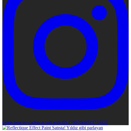
Open post by cadencecraft with ID 17957469713733222