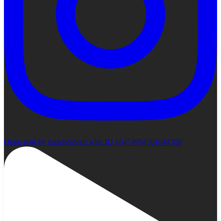
Open post by cadencecraft with ID 18474994501044388