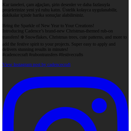
Kar taneleri, çam ağaçları, şirin desenler ve daha fazlasıyla
projelerinize yeni yıl ruhu katın. Üstelik kolayca uygulanabilir,
dakikalar içinde harika sonuçlar alabilirsiniz.
Bring the Sparkle of New Year to Your Creations!
Introducing Cadence’s brand-new Christmas-themed rub-on
transfers! ❄️ Snowflakes, Christmas trees, cute patterns, and more to
add the festive spirit to your projects. Super easy to apply and
delivers stunning results in minutes!
#cadencecraft #rubontransfers #festivecrafts
View Instagram post by cadencecraft