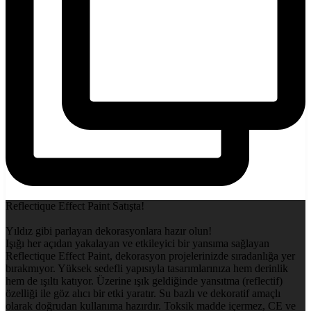
Reflectique Effect Paint Satışta!
Yıldız gibi parlayan dekorasyonlara hazır olun!
Işığı her açıdan yakalayan ve etkileyici bir yansıma sağlayan
Reflectique Effect Paint, dekorasyon projelerinizde sıradanlığa yer
bırakmıyor. Yüksek sedefli yapısıyla tasarımlarınıza hem derinlik
hem de ışıltı katıyor. Üzerine ışık geldiğinde yansıtma (reflectif)
özelliği ile göz alıcı bir etki yaratır. Su bazlı ve dekoratif amaçlı
olarak doğrudan kullanıma hazırdır. Toksik madde içermez, CE ve