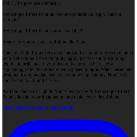
EN 71/3’e göre test edilmiştir.
Reflectique Effect Paint ile Dekorasyonlarınıza Işığın Dansını
Ekleyin!
Reflectique Effect Paint is now available!
Ready for your designs will shine like Stars!
Catch the light from every angle and add a stunning reflective touch
with Reflectique Effect Paint. Its highly pearlescent finish brings
depth and brilliance to your decorative projects! Creates a
captivating reflective effect when exposed to light. Water-based and
designed for immediate use in decorative applications. Non Toxic
and Tested to CE and EN71/3.
Add the Dance of Light to Your Creations with Reflectique Effect
Paint is inspire your imagination and make every detail shine.
View Instagram post by cadencecraft