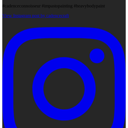
#cadenceconnoisseur #impastopainting #heavybodypaint
View Instagram post by cadencecraft