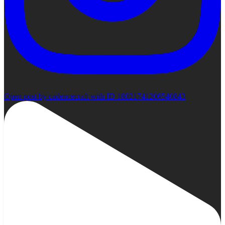
Open post by cadencecraft with ID 18021741206540843