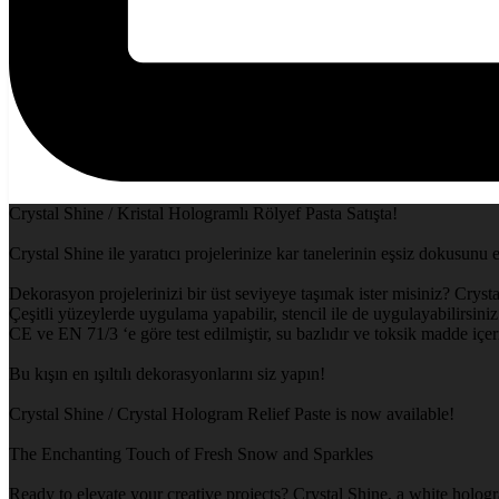
Crystal Shine / Kristal Hologramlı Rölyef Pasta Satışta!
Crystal Shine ile yaratıcı projelerinize kar tanelerinin eşsiz dokusunu 
Dekorasyon projelerinizi bir üst seviyeye taşımak ister misiniz? Crysta
Çeşitli yüzeylerde uygulama yapabilir, stencil ile de uygulayabilirsiniz.
CE ve EN 71/3 ‘e göre test edilmiştir, su bazlıdır ve toksik madde içe
Bu kışın en ışıltılı dekorasyonlarını siz yapın!
Crystal Shine / Crystal Hologram Relief Paste is now available!
The Enchanting Touch of Fresh Snow and Sparkles
Ready to elevate your creative projects? Crystal Shine, a white hologr