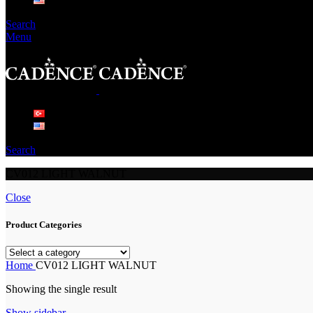
Search
Menu
Search
CV012 LIGHT WALNUT
Close
Product Categories
Home
CV012 LIGHT WALNUT
Showing the single result
Show sidebar