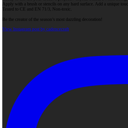
Apply with a brush or stencils on any hard surface. Add a unique touch
Tested to CE and EN 71/3, Non-toxic.
Be the creator of the season’s most dazzling decoration!
View Instagram post by cadencecraft