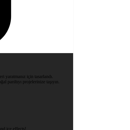
ri yaratmanız için tasarlandı.
al parıltıyı projelerinize taşıyın.
nd ice effects!