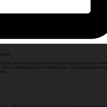
ekleyin.
l Shine, beyaz hologramlı, su bazlı yapısıyla rüya gibi kar ve buz efektle
 Yeni yıl projelerinize eşsiz bir dokunuş katın. Taze kar gibi görünen doğ
rmez.
aphic, water-based paste, is here to help you create mesmerising snow a