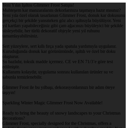
Yeni Yılın Işıltısı Glimmer Frost Satışta!
Muhteşem kar manzaralarını dekorlarınıza taşımaya hazır mısınız?
Yeni yıla özel olarak tasarlanan Glimmer Frost, donuk kar dokusunu
gerçekçi bir şekilde yansıtırken göz alıcı ışıltısıyla büyülüyor. Yeni
yıl kartları yapabileceğiniz gibi çam ağacınızı büyüleyici bir şekilde
süsleyebilir, her türlü dekoratif objeyle yeni yıl ruhunu
tamamlayabilirsiniz.
Sert yüzeylere, sert kıllı fırça yada spatula yardımıyla uygulanır.
Kuruduğunda donuk kar görünümünde, ışıltılı ve özel bir doku
oluşturur.
Su bazlıdır, toksik madde içermez. CE ve EN 71/3’e göre test
edilmiştir.
Kullanımı kolaydır, uygulama sonrası kullanılan ürünler su ve
sabunla temizlenebilir.
Glimmer Frost ile bu yılbaşı, dekorasyonlarınızı bir adım öteye
taşıyın!
Sparkling Winter Magic Glimmer Frost Now Available!
Ready to bring the beauty of snowy landscapes to your Christmas
decorations?
Glimmer Frost, specially designed for the Christmas, offers a