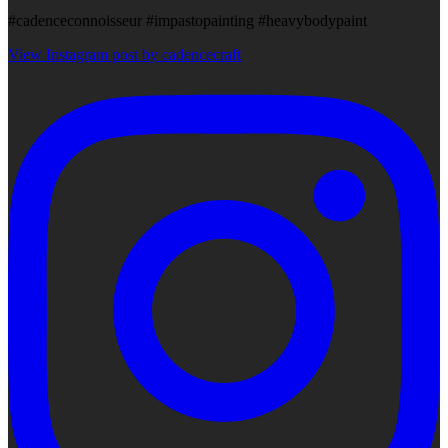
#cadenceconnoisseur #impastopainting #heavybodypaint
View Instagram post by cadencecraft