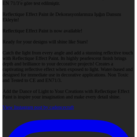
EN 71/3’e göre test edilmiştir.
Reflectique Effect Paint ile Dekorasyonlarınıza Işığın Dansını
Ekleyin!
Reflectique Effect Paint is now available!
Ready for your designs will shine like Stars!
Catch the light from every angle and add a stunning reflective touch
with Reflectique Effect Paint. Its highly pearlescent finish brings
depth and brilliance to your decorative projects! Creates a
captivating reflective effect when exposed to light. Water-based and
designed for immediate use in decorative applications. Non Toxic
and Tested to CE and EN71/3.
Add the Dance of Light to Your Creations with Reflectique Effect
Paint is inspire your imagination and make every detail shine.
View Instagram post by cadencecraft