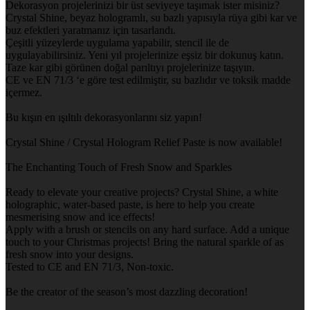
Dekorasyon projelerinizi bir üst seviyeye taşımak ister misiniz?
Crystal Shine, beyaz hologramlı, su bazlı yapısıyla rüya gibi kar ve
buz efektleri yaratmanız için tasarlandı.
Çeşitli yüzeylerde uygulama yapabilir, stencil ile de
uygulayabilirsiniz. Yeni yıl projelerinize eşsiz bir dokunuş katın.
Taze kar gibi görünen doğal parıltıyı projelerinize taşıyın.
CE ve EN 71/3 ‘e göre test edilmiştir, su bazlıdır ve toksik madde
içermez.
Bu kışın en ışıltılı dekorasyonlarını siz yapın!
Crystal Shine / Crystal Hologram Relief Paste is now available!
The Enchanting Touch of Fresh Snow and Sparkles
Ready to elevate your creative projects? Crystal Shine, a white
holographic, water-based paste, is here to help you create
mesmerising snow and ice effects!
Apply with a brush or stencils on any hard surface. Add a unique
touch to your Christmas projects! Bring the natural sparkle of as
fresh snow into your designs.
Tested to CE and EN 71/3, Non-toxic.
Be the creator of the season’s most dazzling decoration!