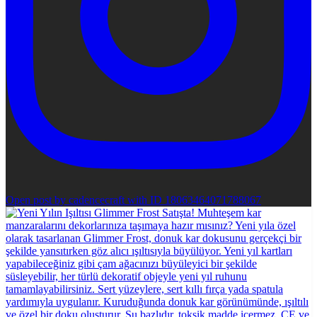
Open post by cadencecraft with ID 18063464071788067