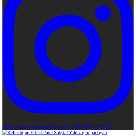
Open post by cadencecraft with ID 17957469713733222