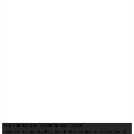
Yeni Yılın Işıltısını Tasarımlarınıza Taşıyın!
Cadence’in yepyeni yılbaşı temalı rub-on transferleriyle tanışın! ❄️