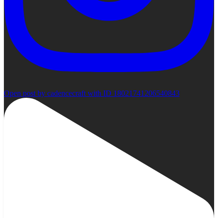
Open post by cadencecraft with ID 18021741206540843