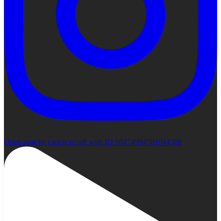
Open post by cadencecraft with ID 18474994501044388