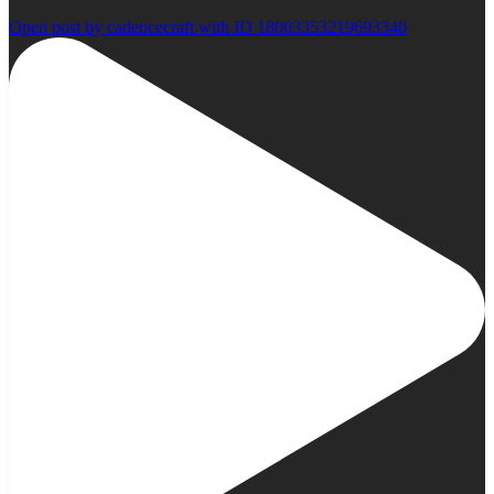
Open post by cadencecraft with ID 18003353219693340