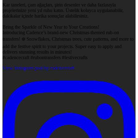
Kar taneleri, çam ağaçları, şirin desenler ve daha fazlasıyla
projelerinize yeni yıl ruhu katın. Üstelik kolayca uygulanabilir,
dakikalar içinde harika sonuçlar alabilirsiniz.
Bring the Sparkle of New Year to Your Creations!
Introducing Cadence’s brand-new Christmas-themed rub-on
transfers! ❄️ Snowflakes, Christmas trees, cute patterns, and more to
add the festive spirit to your projects. Super easy to apply and
delivers stunning results in minutes!
#cadencecraft #rubontransfers #festivecrafts
View Instagram post by cadencecraft