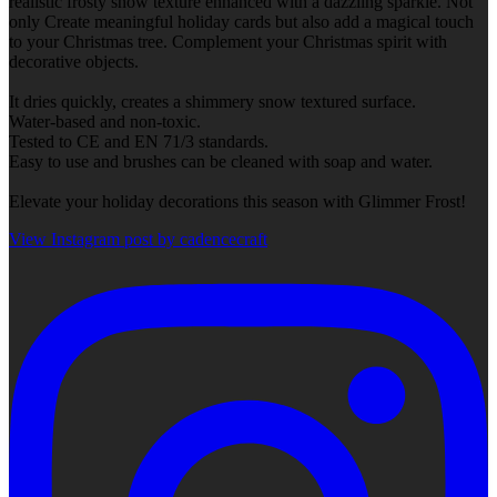
realistic frosty snow texture enhanced with a dazzling sparkle. Not
only Create meaningful holiday cards but also add a magical touch
to your Christmas tree. Complement your Christmas spirit with
decorative objects.
It dries quickly, creates a shimmery snow textured surface.
Water-based and non-toxic.
Tested to CE and EN 71/3 standards.
Easy to use and brushes can be cleaned with soap and water.
Elevate your holiday decorations this season with Glimmer Frost!
View Instagram post by cadencecraft