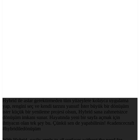
Hybrid ile astar gerektirmeden tüm yüzeylere kolayca uygulama
yap, rengini seç ve kendi tarzını yansıt! İster büyük bir dönüşüm
ister küçük bir yenileme projesi olsun, Hybrid sana zahmetsizce
dönüşüm imkanı sunar. Hayatında yeni bir sayfa açmak için
ihtiyacın olan tek şey bu. Çünkü sen de yapabilirsin! #cadencecraft
#hybridiledönüşüm
With Hybrid, easily apply to all surfaces without the need for