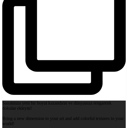
Sanatınıza yeni bir boyut kazandırın ve dünyanıza rengarenk
dokular ekleyin!
Bring a new dimension to your art and add colorful textures to your
world!