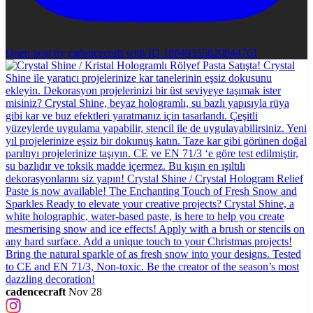
Open post by cadencecraft with ID 18049356820844761
cadencecraft
Nov 28