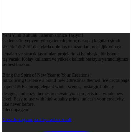
Yeni Yılın Ruhunu Tasarımlarınıza Taşıyın!
Cadence’in yepyeni yılbaşı temalı pirinç dekopaj kağıtları şimdi
sizlerle! ❄️ Zarif detaylarla dolu kış manzaraları, nostaljik yılbaşı
temaları ve sıcacık tasarımlar, projelerinizi bambaşka bir boyuta
taşıyacak. Kolay kullanım ve yüksek kaliteli baskıyla yaratıcılığınızı
serbest bırakın.
Bring the Spirit of New Year to Your Creations!
Introducing Cadence’s brand-new Christmas-themed rice decoupage
papers! ❄️ Featuring elegant winter scenes, nostalgic holiday
designs, and cozy themes to elevate your projects to a whole new
level. Easy to use with high-quality prints, unleash your creativity
like never before.
#decoupageart
View Instagram post by cadencecraft