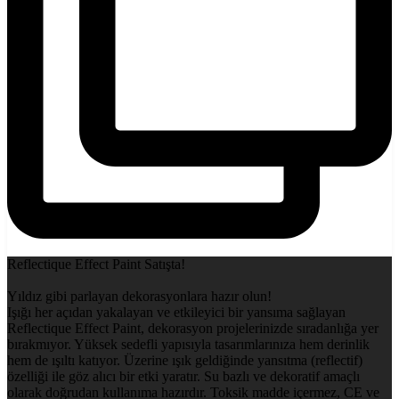
Reflectique Effect Paint Satışta!
Yıldız gibi parlayan dekorasyonlara hazır olun!
Işığı her açıdan yakalayan ve etkileyici bir yansıma sağlayan
Reflectique Effect Paint, dekorasyon projelerinizde sıradanlığa yer
bırakmıyor. Yüksek sedefli yapısıyla tasarımlarınıza hem derinlik
hem de ışıltı katıyor. Üzerine ışık geldiğinde yansıtma (reflectif)
özelliği ile göz alıcı bir etki yaratır. Su bazlı ve dekoratif amaçlı
olarak doğrudan kullanıma hazırdır. Toksik madde içermez, CE ve