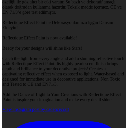
özelliği ile göz alıcı bir etki yaratır. Su bazlı ve dekoratif amaçlı
olarak doğrudan kullanıma hazırdır. Toksik madde içermez, CE ve
EN 71/3’e göre test edilmiştir.
Reflectique Effect Paint ile Dekorasyonlarınıza Işığın Dansını
Ekleyin!
Reflectique Effect Paint is now available!
Ready for your designs will shine like Stars!
Catch the light from every angle and add a stunning reflective touch
with Reflectique Effect Paint. Its highly pearlescent finish brings
depth and brilliance to your decorative projects! Creates a
captivating reflective effect when exposed to light. Water-based and
designed for immediate use in decorative applications. Non Toxic
and Tested to CE and EN71/3.
Add the Dance of Light to Your Creations with Reflectique Effect
Paint is inspire your imagination and make every detail shine.
View Instagram post by cadencecraft