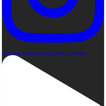
Open post by cadencecraft with ID 18021741206540843