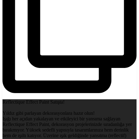
Reflectique Effect Paint Satışta!
Yıldız gibi parlayan dekorasyonlara hazır olun!
Işığı her açıdan yakalayan ve etkileyici bir yansıma sağlayan
Reflectique Effect Paint, dekorasyon projelerinizde sıradanlığa yer
bırakmıyor. Yüksek sedefli yapısıyla tasarımlarınıza hem derinlik
hem de ışıltı katıyor. Üzerine ışık geldiğinde yansıtma (reflectif)