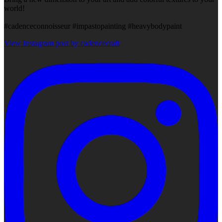
world!
#cadenceconnoisseur #impastopainting #heavybodypaint
View Instagram post by cadencecraft