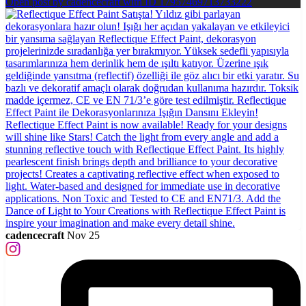
Open post by cadencecraft with ID 17957469713733222
cadencecraft
Nov 25