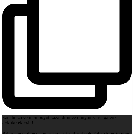
Sanatınıza yeni bir boyut kazandırın ve dünyanıza rengarenk
dokular ekleyin!
Bring a new dimension to your art and add colorful textures to your