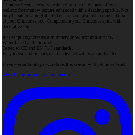
Glimmer Frost, specially designed for the Christmas, offers a
realistic frosty snow texture enhanced with a dazzling sparkle. Not
only Create meaningful holiday cards but also add a magical touch
to your Christmas tree. Complement your Christmas spirit with
decorative objects.
It dries quickly, creates a shimmery snow textured surface.
Water-based and non-toxic.
Tested to CE and EN 71/3 standards.
Easy to use and brushes can be cleaned with soap and water.
Elevate your holiday decorations this season with Glimmer Frost!
View Instagram post by cadencecraft