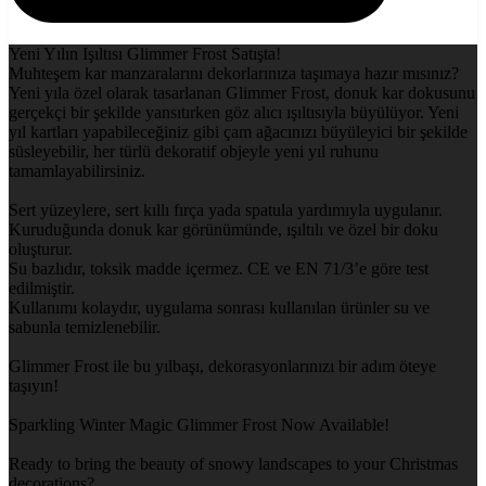
Yeni Yılın Işıltısı Glimmer Frost Satışta!
Muhteşem kar manzaralarını dekorlarınıza taşımaya hazır mısınız?
Yeni yıla özel olarak tasarlanan Glimmer Frost, donuk kar dokusunu
gerçekçi bir şekilde yansıtırken göz alıcı ışıltısıyla büyülüyor. Yeni
yıl kartları yapabileceğiniz gibi çam ağacınızı büyüleyici bir şekilde
süsleyebilir, her türlü dekoratif objeyle yeni yıl ruhunu
tamamlayabilirsiniz.
Sert yüzeylere, sert kıllı fırça yada spatula yardımıyla uygulanır.
Kuruduğunda donuk kar görünümünde, ışıltılı ve özel bir doku
oluşturur.
Su bazlıdır, toksik madde içermez. CE ve EN 71/3’e göre test
edilmiştir.
Kullanımı kolaydır, uygulama sonrası kullanılan ürünler su ve
sabunla temizlenebilir.
Glimmer Frost ile bu yılbaşı, dekorasyonlarınızı bir adım öteye
taşıyın!
Sparkling Winter Magic Glimmer Frost Now Available!
Ready to bring the beauty of snowy landscapes to your Christmas
decorations?