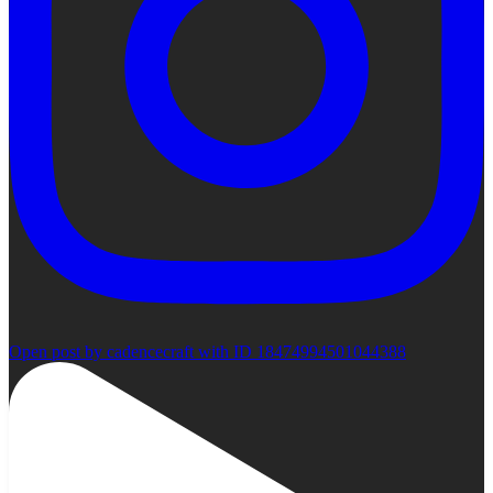
Open post by cadencecraft with ID 18474994501044388