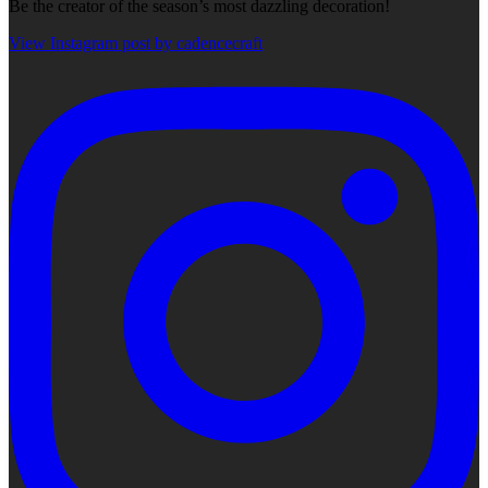
Be the creator of the season’s most dazzling decoration!
View Instagram post by cadencecraft