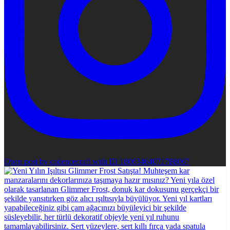
Open post by cadencecraft with ID 18063464071788067