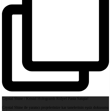
Crystal Shine / Kristal Hologramlı Rölyef Pasta Satışta!
Crystal Shine ile yaratıcı projelerinize kar tanelerinin eşsiz dokusunu