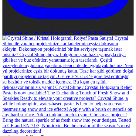
Open post by cadencecraft with ID 18049356820844761