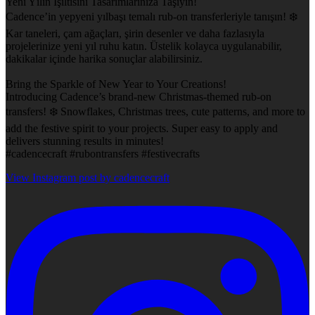
Yeni Yılın Işıltısını Tasarımlarınıza Taşıyın!
Cadence’in yepyeni yılbaşı temalı rub-on transferleriyle tanışın! ❄️
Kar taneleri, çam ağaçları, şirin desenler ve daha fazlasıyla
projelerinize yeni yıl ruhu katın. Üstelik kolayca uygulanabilir,
dakikalar içinde harika sonuçlar alabilirsiniz.
Bring the Sparkle of New Year to Your Creations!
Introducing Cadence’s brand-new Christmas-themed rub-on
transfers! ❄️ Snowflakes, Christmas trees, cute patterns, and more to
add the festive spirit to your projects. Super easy to apply and
delivers stunning results in minutes!
#cadencecraft #rubontransfers #festivecrafts
View Instagram post by cadencecraft