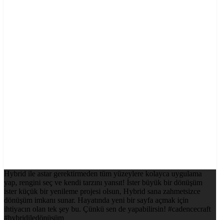
Hybrid ile astar gerektirmeden tüm yüzeylere kolayca uygulama
yap, rengini seç ve kendi tarzını yansıt! İster büyük bir dönüşüm
ister küçük bir yenileme projesi olsun, Hybrid sana zahmetsizce
dönüşüm imkanı sunar. Hayatında yeni bir sayfa açmak için
ihtiyacın olan tek şey bu. Çünkü sen de yapabilirsin! #cadencecraft
#hybridiledönüşüm