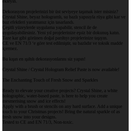
ekleyin.
Dekorasyon projelerinizi bir üst seviyeye taşımak ister misiniz?
Crystal Shine, beyaz hologramlı, su bazlı yapısıyla rüya gibi kar ve
buz efektleri yaratmanız için tasarlandı.
Çeşitli yüzeylerde uygulama yapabilir, stencil ile de
uygulayabilirsiniz. Yeni yıl projelerinize eşsiz bir dokunuş katın.
Taze kar gibi görünen doğal parıltıyı projelerinize taşıyın.
CE ve EN 71/3 ‘e göre test edilmiştir, su bazlıdır ve toksik madde
içermez.
Bu kışın en ışıltılı dekorasyonlarını siz yapın!
Crystal Shine / Crystal Hologram Relief Paste is now available!
The Enchanting Touch of Fresh Snow and Sparkles
Ready to elevate your creative projects? Crystal Shine, a white
holographic, water-based paste, is here to help you create
mesmerising snow and ice effects!
Apply with a brush or stencils on any hard surface. Add a unique
touch to your Christmas projects! Bring the natural sparkle of as
fresh snow into your designs.
Tested to CE and EN 71/3, Non-toxic.