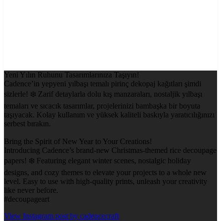
Yeni Yılın Ruhunu Tasarımlarınıza Taşıyın!
Cadence’in yepyeni yılbaşı temalı pirinç dekopaj kağıtları şimdi
sizlerle! ❄️ Zarif detaylarla dolu kış manzaraları, nostaljik yılbaşı
temaları ve sıcacık tasarımlar, projelerinizi bambaşka bir boyuta
taşıyacak. Kolay kullanım ve yüksek kaliteli baskıyla yaratıcılığınızı
serbest bırakın.
Bring the Spirit of New Year to Your Creations!
Introducing Cadence’s brand-new Christmas-themed rice decoupage
papers! ❄️ Featuring elegant winter scenes, nostalgic holiday
designs, and cozy themes to elevate your projects to a whole new
level. Easy to use with high-quality prints, unleash your creativity
like never before.
#decoupageart
View Instagram post by cadencecraft