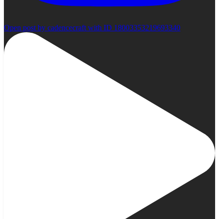
Open post by cadencecraft with ID 18003353219693340