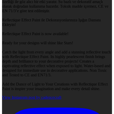
özelliği ile göz alıcı bir etki yaratır. Su bazlı ve dekoratif amaçlı
olarak doğrudan kullanıma hazırdır. Toksik madde içermez, CE ve
EN 71/3’e göre test edilmiştir.
Reflectique Effect Paint ile Dekorasyonlarınıza Işığın Dansını
Ekleyin!
Reflectique Effect Paint is now available!
Ready for your designs will shine like Stars!
Catch the light from every angle and add a stunning reflective touch
with Reflectique Effect Paint. Its highly pearlescent finish brings
depth and brilliance to your decorative projects! Creates a
captivating reflective effect when exposed to light. Water-based and
designed for immediate use in decorative applications. Non Toxic
and Tested to CE and EN71/3.
Add the Dance of Light to Your Creations with Reflectique Effect
Paint is inspire your imagination and make every detail shine.
View Instagram post by cadencecraft