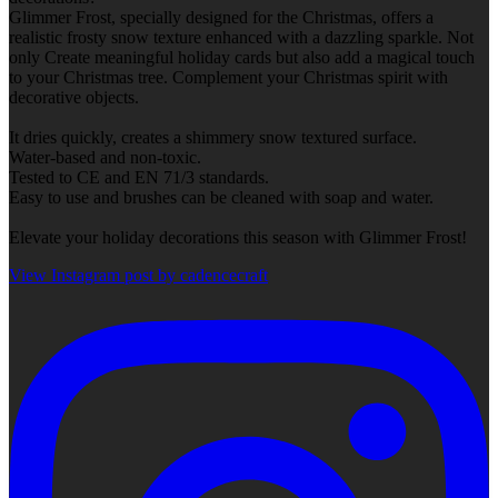
Glimmer Frost, specially designed for the Christmas, offers a
realistic frosty snow texture enhanced with a dazzling sparkle. Not
only Create meaningful holiday cards but also add a magical touch
to your Christmas tree. Complement your Christmas spirit with
decorative objects.
It dries quickly, creates a shimmery snow textured surface.
Water-based and non-toxic.
Tested to CE and EN 71/3 standards.
Easy to use and brushes can be cleaned with soap and water.
Elevate your holiday decorations this season with Glimmer Frost!
View Instagram post by cadencecraft