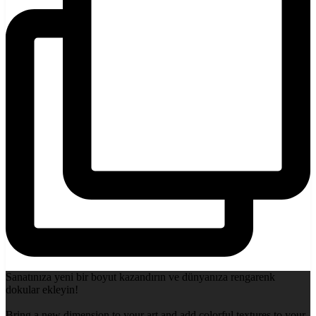
Sanatınıza yeni bir boyut kazandırın ve dünyanıza rengarenk
dokular ekleyin!
Bring a new dimension to your art and add colorful textures to your