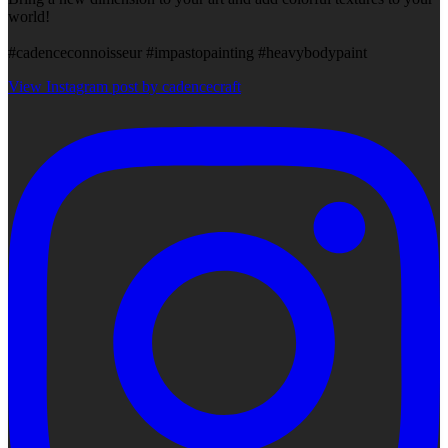
world!
#cadenceconnoisseur #impastopainting #heavybodypaint
View Instagram post by cadencecraft