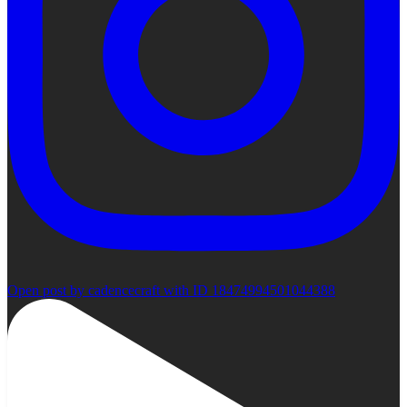
Open post by cadencecraft with ID 18474994501044388