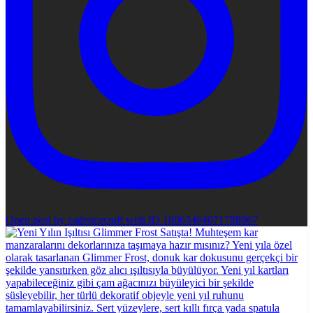
Open post by cadencecraft with ID 18063464071788067