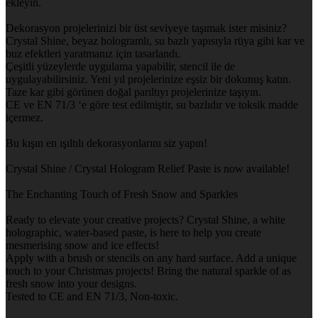
ekleyin.
Dekorasyon projelerinizi bir üst seviyeye taşımak ister misiniz?
Crystal Shine, beyaz hologramlı, su bazlı yapısıyla rüya gibi kar ve
buz efektleri yaratmanız için tasarlandı.
Çeşitli yüzeylerde uygulama yapabilir, stencil ile de
uygulayabilirsiniz. Yeni yıl projelerinize eşsiz bir dokunuş katın.
Taze kar gibi görünen doğal parıltıyı projelerinize taşıyın.
CE ve EN 71/3 ‘e göre test edilmiştir, su bazlıdır ve toksik madde
içermez.
Bu kışın en ışıltılı dekorasyonlarını siz yapın!
Crystal Shine / Crystal Hologram Relief Paste is now available!
The Enchanting Touch of Fresh Snow and Sparkles
Ready to elevate your creative projects? Crystal Shine, a white
holographic, water-based paste, is here to help you create
mesmerising snow and ice effects!
Apply with a brush or stencils on any hard surface. Add a unique
touch to your Christmas projects! Bring the natural sparkle of as
fresh snow into your designs.
Tested to CE and EN 71/3, Non-toxic.