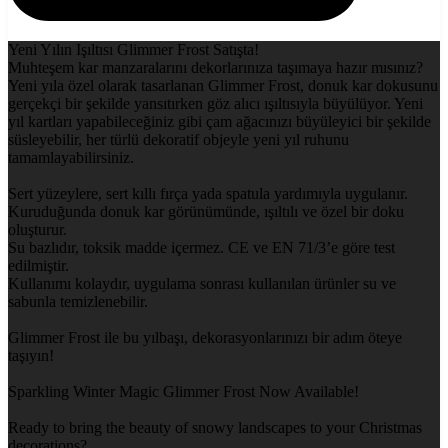
Yeni Yılın Işıltısı Glimmer Frost Satışta!
Muhteşem kar manzaralarını dekorlarınıza taşımaya hazır mısınız?
Yeni yıla özel olarak tasarlanan Glimmer Frost, donuk kar dokusunu
gerçekçi bir şekilde yansıtırken göz alıcı ışıltısıyla büyülüyor. Yeni
yıl kartları yapabileceğiniz gibi çam ağacınızı büyüleyici bir şekilde
süsleyebilir, her türlü dekoratif objeyle yeni yıl ruhunu
tamamlayabilirsiniz.
Sert yüzeylere, sert kıllı fırça yada spatula yardımıyla uygulanır.
Kuruduğunda donuk kar görünümünde, ışıltılı ve özel bir doku
oluşturur.
Su bazlıdır, toksik madde içermez. CE ve EN 71/3’e göre test
edilmiştir.
Kullanımı kolaydır, uygulama sonrası kullanılan ürünler su ve
sabunla temizlenebilir.
Glimmer Frost ile bu yılbaşı, dekorasyonlarınızı bir adım öteye
taşıyın!
Sparkling Winter Magic Glimmer Frost Now Available!
Ready to bring the beauty of snowy landscapes to your Christmas
decorations?