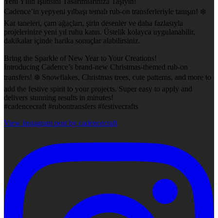
Yeni Yılın Işıltısını Tasarımlarınıza Taşıyın!
Cadence’in yepyeni yılbaşı temalı rub-on transferleriyle tanışın! ❄️
Kar taneleri, çam ağaçları, şirin desenler ve daha fazlasıyla
projelerinize yeni yıl ruhu katın. Üstelik kolayca uygulanabilir,
dakikalar içinde harika sonuçlar alabilirsiniz.
Bring the Sparkle of New Year to Your Creations!
Introducing Cadence’s brand-new Christmas-themed rub-on
transfers! ❄️ Snowflakes, Christmas trees, cute patterns, and more to
add the festive spirit to your projects. Super easy to apply and
delivers stunning results in minutes!
#cadencecraft #rubontransfers #festivecrafts
View Instagram post by cadencecraft