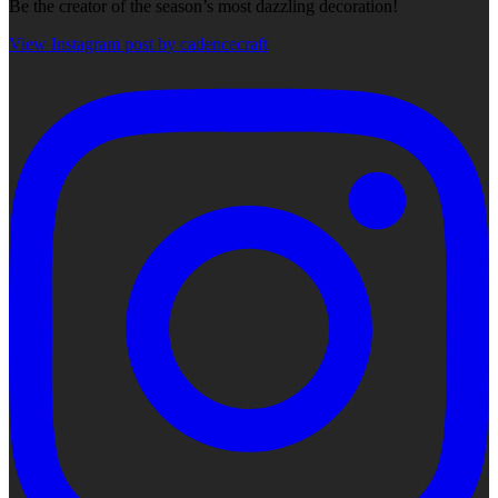
Be the creator of the season’s most dazzling decoration!
View Instagram post by cadencecraft