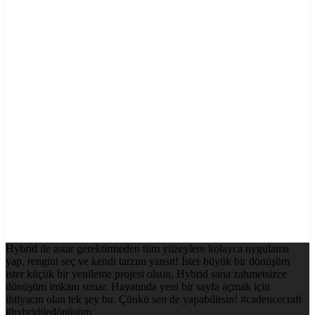
Hybrid ile astar gerektirmeden tüm yüzeylere kolayca uygulama
yap, rengini seç ve kendi tarzını yansıt! İster büyük bir dönüşüm
ister küçük bir yenileme projesi olsun, Hybrid sana zahmetsizce
dönüşüm imkanı sunar. Hayatında yeni bir sayfa açmak için
ihtiyacın olan tek şey bu. Çünkü sen de yapabilirsin! #cadencecraft
#hybridiledönüşüm