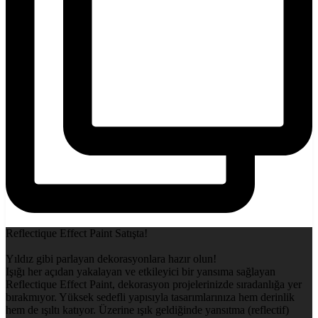
Reflectique Effect Paint Satışta!
Yıldız gibi parlayan dekorasyonlara hazır olun!
Işığı her açıdan yakalayan ve etkileyici bir yansıma sağlayan
Reflectique Effect Paint, dekorasyon projelerinizde sıradanlığa yer
bırakmıyor. Yüksek sedefli yapısıyla tasarımlarınıza hem derinlik
hem de ışıltı katıyor. Üzerine ışık geldiğinde yansıtma (reflectif)