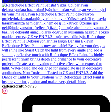
Open post by cadencecraft with ID 17957469713733222
cadencecraft
Nov 25