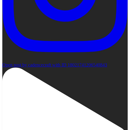
Open post by cadencecraft with ID 18021741206540843