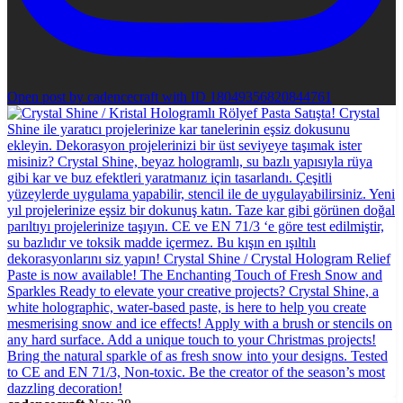
Open post by cadencecraft with ID 18049356820844761