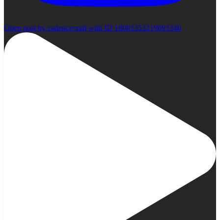
Open post by cadencecraft with ID 18003353219693340