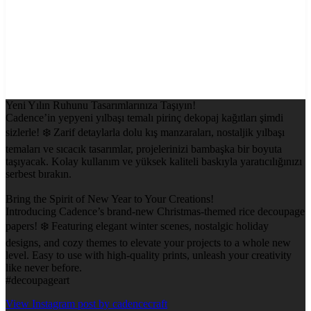
Yeni Yılın Ruhunu Tasarımlarınıza Taşıyın!
Cadence’in yepyeni yılbaşı temalı pirinç dekopaj kağıtları şimdi
sizlerle! ❄️ Zarif detaylarla dolu kış manzaraları, nostaljik yılbaşı
temaları ve sıcacık tasarımlar, projelerinizi bambaşka bir boyuta
taşıyacak. Kolay kullanım ve yüksek kaliteli baskıyla yaratıcılığınızı
serbest bırakın.
Bring the Spirit of New Year to Your Creations!
Introducing Cadence’s brand-new Christmas-themed rice decoupage
papers! ❄️ Featuring elegant winter scenes, nostalgic holiday
designs, and cozy themes to elevate your projects to a whole new
level. Easy to use with high-quality prints, unleash your creativity
like never before.
#decoupageart
View Instagram post by cadencecraft