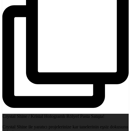
Crystal Shine / Kristal Hologramlı Rölyef Pasta Satışta!
Crystal Shine ile yaratıcı projelerinize kar tanelerinin eşsiz dokusunu