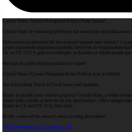
Crystal Shine / Kristal Hologramlı Rölyef Pasta Satışta!
Crystal Shine ile yaratıcı projelerinize kar tanelerinin eşsiz dokusunu 
Dekorasyon projelerinizi bir üst seviyeye taşımak ister misiniz? Crysta
Çeşitli yüzeylerde uygulama yapabilir, stencil ile de uygulayabilirsiniz.
CE ve EN 71/3 ‘e göre test edilmiştir, su bazlıdır ve toksik madde içe
Bu kışın en ışıltılı dekorasyonlarını siz yapın!
Crystal Shine / Crystal Hologram Relief Paste is now available!
The Enchanting Touch of Fresh Snow and Sparkles
Ready to elevate your creative projects? Crystal Shine, a white hologr
Apply with a brush or stencils on any hard surface. Add a unique touch
Tested to CE and EN 71/3, Non-toxic.
Be the creator of the season’s most dazzling decoration!
View Instagram post by cadencecraft