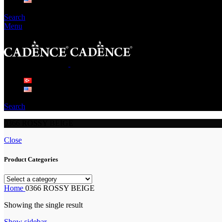
Search
Menu
Search
0366 ROSSY BEIGE
Close
Product Categories
Home
0366 ROSSY BEIGE
Showing the single result
Show sidebar