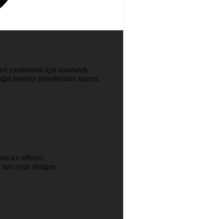
ri yaratmanız için tasarlandı.
al parıltıyı projelerinize taşıyın.
nd ice effects!
 into your designs.