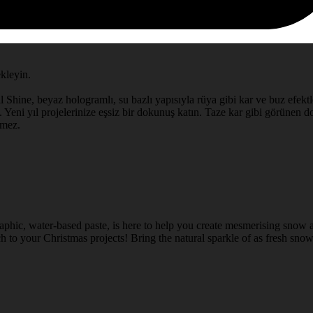
ekleyin.
l Shine, beyaz hologramlı, su bazlı yapısıyla rüya gibi kar ve buz efektle
 Yeni yıl projelerinize eşsiz bir dokunuş katın. Taze kar gibi görünen doğ
rmez.
aphic, water-based paste, is here to help you create mesmerising snow a
 to your Christmas projects! Bring the natural sparkle of as fresh snow