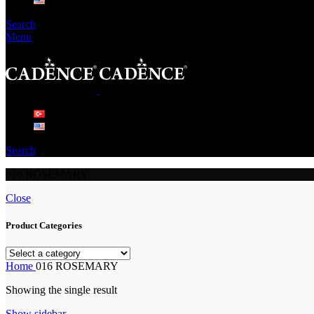
Search
Menu
Search
016 ROSEMARY
Close
Product Categories
Home
016 ROSEMARY
Showing the single result
Show sidebar