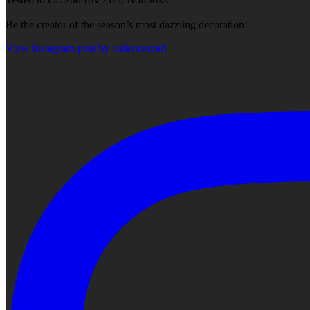
Be the creator of the season’s most dazzling decoration!
View Instagram post by cadencecraft