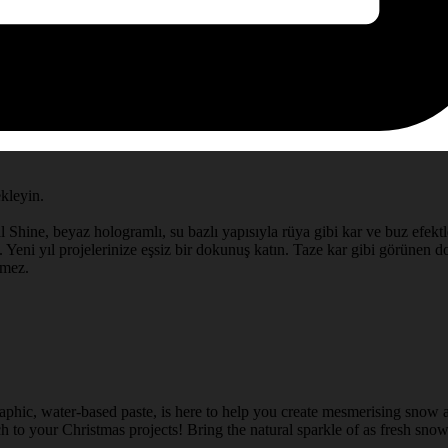
ekleyin.
l Shine, beyaz hologramlı, su bazlı yapısıyla rüya gibi kar ve buz efektle
 Yeni yıl projelerinize eşsiz bir dokunuş katın. Taze kar gibi görünen doğ
rmez.
aphic, water-based paste, is here to help you create mesmerising snow a
 to your Christmas projects! Bring the natural sparkle of as fresh snow