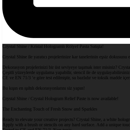
Crystal Shine / Kristal Hologramlı Rölyef Pasta Satışta!
Crystal Shine ile yaratıcı projelerinize kar tanelerinin eşsiz dokusunu 
Dekorasyon projelerinizi bir üst seviyeye taşımak ister misiniz? Crysta
Çeşitli yüzeylerde uygulama yapabilir, stencil ile de uygulayabilirsiniz.
CE ve EN 71/3 ‘e göre test edilmiştir, su bazlıdır ve toksik madde içe
Bu kışın en ışıltılı dekorasyonlarını siz yapın!
Crystal Shine / Crystal Hologram Relief Paste is now available!
The Enchanting Touch of Fresh Snow and Sparkles
Ready to elevate your creative projects? Crystal Shine, a white hologr
Apply with a brush or stencils on any hard surface. Add a unique touch
Tested to CE and EN 71/3, Non-toxic.