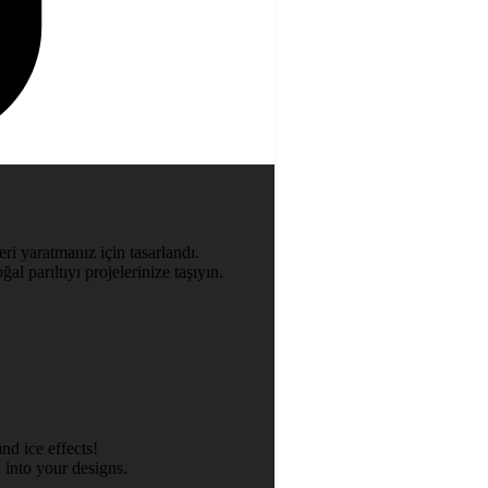
ri yaratmanız için tasarlandı.
al parıltıyı projelerinize taşıyın.
nd ice effects!
 into your designs.