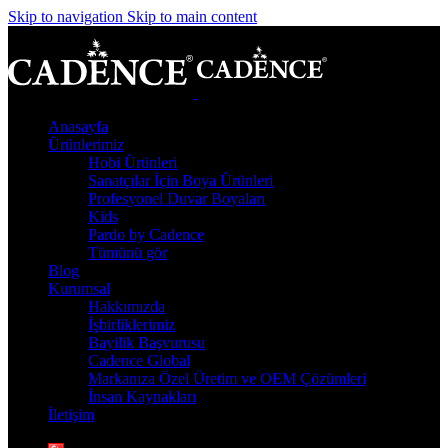
Skip to navigation
Skip to main content
Anasayfa
Ürünlerimiz
Hobi Ürünleri
Sanatçılar İçin Boya Ürünleri
Profesyonel Duvar Boyaları
Kids
Pardo by Cadence
Tümünü gör
Blog
Kurumsal
Hakkımızda
İşbirliklerimiz
Bayilik Başvurusu
Cadence Global
Markanıza Özel Üretim ve OEM Çözümleri
İnsan Kaynakları
İletişim