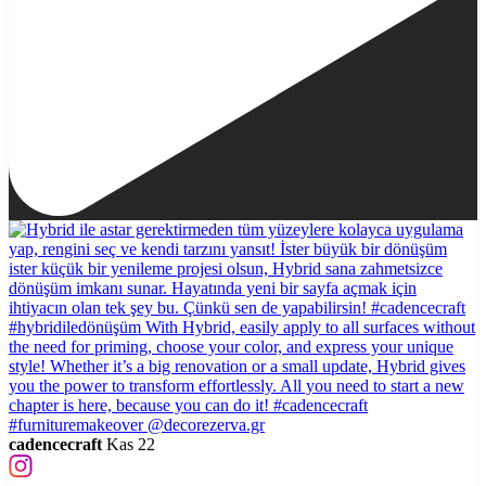
cadencecraft
Kas 22