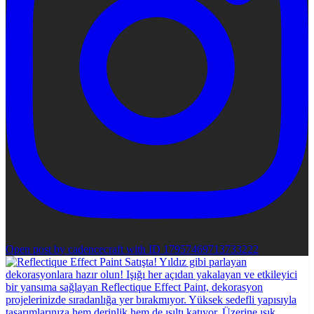
Open post by cadencecraft with ID 17957469713733222