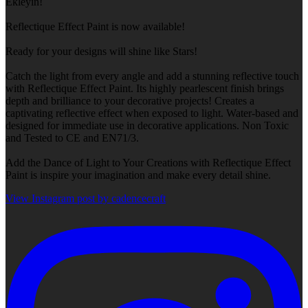
Ekleyin!
Reflectique Effect Paint is now available!
Ready for your designs will shine like Stars!
Catch the light from every angle and add a stunning reflective touch
with Reflectique Effect Paint. Its highly pearlescent finish brings
depth and brilliance to your decorative projects! Creates a
captivating reflective effect when exposed to light. Water-based and
designed for immediate use in decorative applications. Non Toxic
and Tested to CE and EN71/3.
Add the Dance of Light to Your Creations with Reflectique Effect
Paint is inspire your imagination and make every detail shine.
View Instagram post by cadencecraft