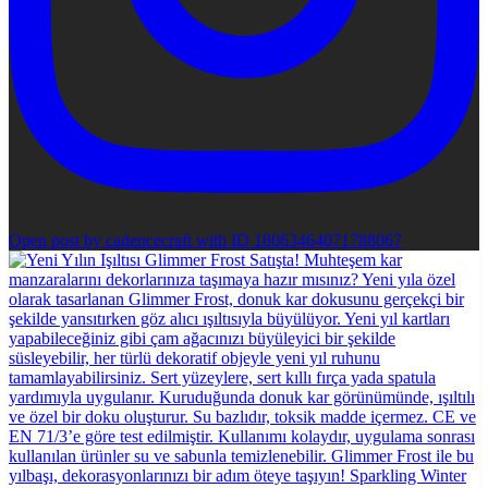
Open post by cadencecraft with ID 18063464071788067