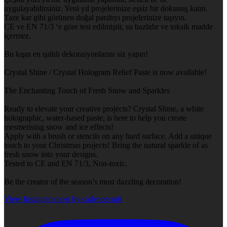
uygulayabilirsiniz. Yeni yıl projelerinize eşsiz bir dokunuş katın.
Taze kar gibi görünen doğal parıltıyı projelerinize taşıyın.
CE ve EN 71/3 ‘e göre test edilmiştir, su bazlıdır ve toksik madde
içermez.
Bu kışın en ışıltılı dekorasyonlarını siz yapın!
Crystal Shine / Crystal Hologram Relief Paste is now available!
The Enchanting Touch of Fresh Snow and Sparkles
Ready to elevate your creative projects? Crystal Shine, a white
holographic, water-based paste, is here to help you create
mesmerising snow and ice effects!
Apply with a brush or stencils on any hard surface. Add a unique
touch to your Christmas projects! Bring the natural sparkle of as
fresh snow into your designs.
Tested to CE and EN 71/3, Non-toxic.
Be the creator of the season’s most dazzling decoration!
View Instagram post by cadencecraft