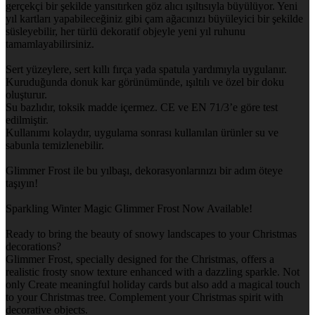
gerçekçi bir şekilde yansıtırken göz alıcı ışıltısıyla büyülüyor. Yeni
yıl kartları yapabileceğiniz gibi çam ağacınızı büyüleyici bir şekilde
süsleyebilir, her türlü dekoratif objeyle yeni yıl ruhunu
tamamlayabilirsiniz.
Sert yüzeylere, sert kıllı fırça yada spatula yardımıyla uygulanır.
Kuruduğunda donuk kar görünümünde, ışıltılı ve özel bir doku
oluşturur.
Su bazlıdır, toksik madde içermez. CE ve EN 71/3’e göre test
edilmiştir.
Kullanımı kolaydır, uygulama sonrası kullanılan ürünler su ve
sabunla temizlenebilir.
Glimmer Frost ile bu yılbaşı, dekorasyonlarınızı bir adım öteye
taşıyın!
Sparkling Winter Magic Glimmer Frost Now Available!
Ready to bring the beauty of snowy landscapes to your Christmas
decorations?
Glimmer Frost, specially designed for the Christmas, offers a
realistic frosty snow texture enhanced with a dazzling sparkle. Not
only Create meaningful holiday cards but also add a magical touch
to your Christmas tree. Complement your Christmas spirit with
decorative objects.