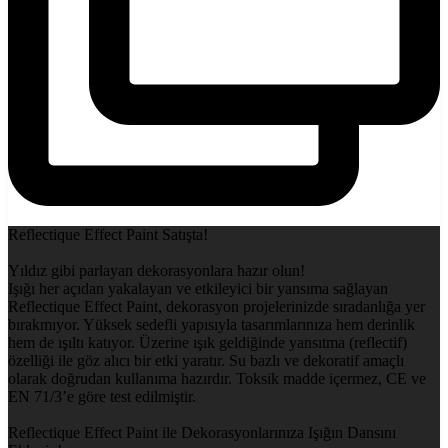
Reflectique Effect Paint Satışta!
Yıldız gibi parlayan dekorasyonlara hazır olun!
Işığı her açıdan yakalayan ve etkileyici bir yansıma sağlayan
Reflectique Effect Paint, dekorasyon projelerinizde sıradanlığa yer
bırakmıyor. Yüksek sedefli yapısıyla tasarımlarınıza hem derinlik
hem de ışıltı katıyor. Üzerine ışık geldiğinde yansıtma (reflectif)
özelliği ile göz alıcı bir etki yaratır. Su bazlı ve dekoratif amaçlı
olarak doğrudan kullanıma hazırdır. Toksik madde içermez, CE ve
EN 71/3’e göre test edilmiştir.
Reflectique Effect Paint ile Dekorasyonlarınıza Işığın Dansını