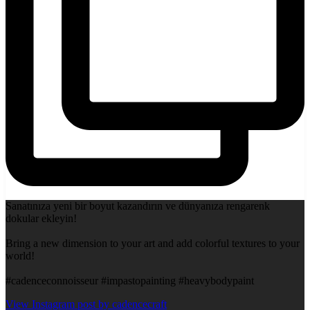
Sanatınıza yeni bir boyut kazandırın ve dünyanıza rengarenk
dokular ekleyin!
Bring a new dimension to your art and add colorful textures to your
world!
#cadenceconnoisseur #impastopainting #heavybodypaint
View Instagram post by cadencecraft