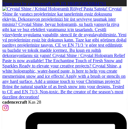
Open post by cadencecraft with ID 18049356820844761
cadencecraft
Kas 28