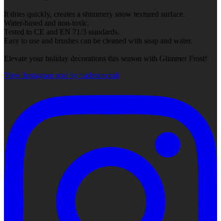
It dries quickly, creates a shimmery snow textured surface.
Water-based and non-toxic.
Tested to CE and EN 71/3 standards.
Easy to use and brushes can be cleaned with soap and water.
Elevate your holiday decorations this season with Glimmer Frost!
View Instagram post by cadencecraft