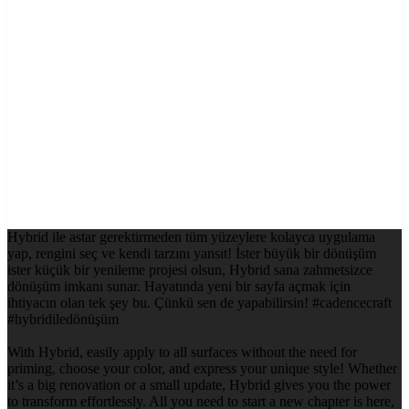
Hybrid ile astar gerektirmeden tüm yüzeylere kolayca uygulama
yap, rengini seç ve kendi tarzını yansıt! İster büyük bir dönüşüm
ister küçük bir yenileme projesi olsun, Hybrid sana zahmetsizce
dönüşüm imkanı sunar. Hayatında yeni bir sayfa açmak için
ihtiyacın olan tek şey bu. Çünkü sen de yapabilirsin! #cadencecraft
#hybridiledönüşüm
With Hybrid, easily apply to all surfaces without the need for
priming, choose your color, and express your unique style! Whether
it’s a big renovation or a small update, Hybrid gives you the power
to transform effortlessly. All you need to start a new chapter is here,