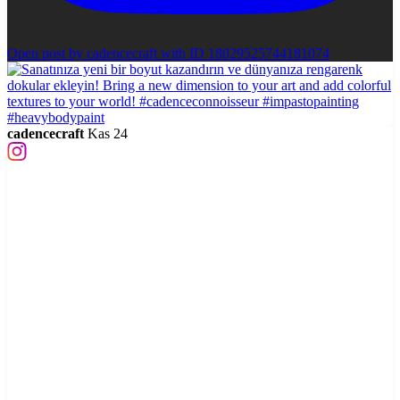
Open post by cadencecraft with ID 18029525744181074
cadencecraft
Kas 24