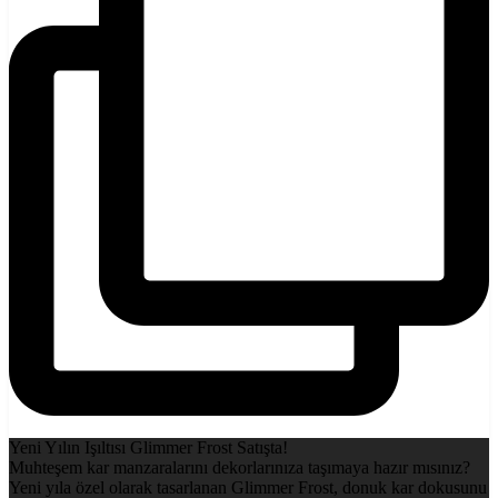
Yeni Yılın Işıltısı Glimmer Frost Satışta!
Muhteşem kar manzaralarını dekorlarınıza taşımaya hazır mısınız?
Yeni yıla özel olarak tasarlanan Glimmer Frost, donuk kar dokusunu