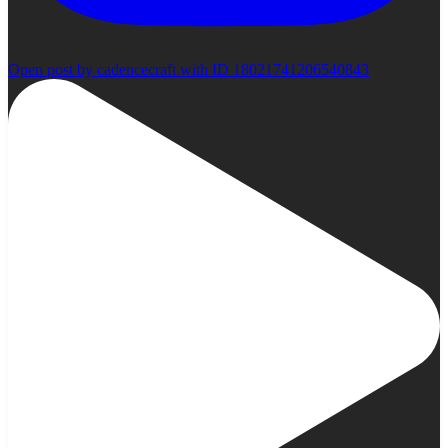
Open post by cadencecraft with ID 18021741206540843