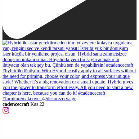
cadencecraft
Kas 22