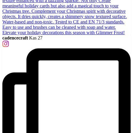
cadencecraft
Kas 27