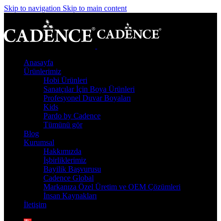
Skip to navigation
Skip to main content
Anasayfa
Ürünlerimiz
Hobi Ürünleri
Sanatçılar İçin Boya Ürünleri
Profesyonel Duvar Boyaları
Kids
Pardo by Cadence
Tümünü gör
Blog
Kurumsal
Hakkımızda
İşbirliklerimiz
Bayilik Başvurusu
Cadence Global
Markanıza Özel Üretim ve OEM Çözümleri
İnsan Kaynakları
İletişim