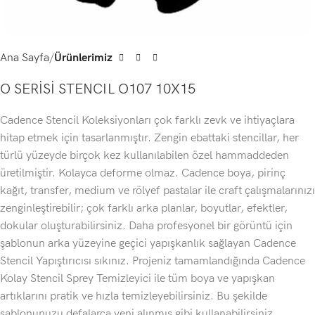
Ana Sayfa
Ürünlerimiz
O SERİSİ STENCIL O107 10X15
Cadence Stencil Koleksiyonları çok farklı zevk ve ihtiyaçlara
hitap etmek için tasarlanmıştır. Zengin ebattaki stencillar, her
türlü yüzeyde birçok kez kullanılabilen özel hammaddeden
üretilmiştir. Kolayca deforme olmaz. Cadence boya, pirinç
kağıt, transfer, medium ve rölyef pastalar ile craft çalışmalarınızı
zenginleştirebilir; çok farklı arka planlar, boyutlar, efektler,
dokular oluşturabilirsiniz. Daha profesyonel bir görüntü için
←
şablonun arka yüzeyine geçici yapışkanlık sağlayan Cadence
Stencil Yapıştırıcısı sıkınız. Projeniz tamamlandığında Cadence
Kolay Stencil Sprey Temizleyici ile tüm boya ve yapışkan
artıklarını pratik ve hızla temizleyebilirsiniz. Bu şekilde
şablonunuzu defalarca yeni alınmış gibi kullanabilirsiniz.