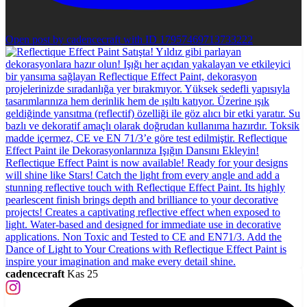
Open post by cadencecraft with ID 17957469713733222
cadencecraft
Kas 25