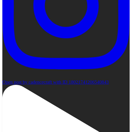
Open post by cadencecraft with ID 18021741206540843