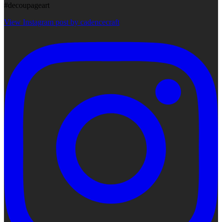
#decoupageart
View Instagram post by cadencecraft