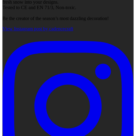
fresh snow into your designs.
Tested to CE and EN 71/3, Non-toxic.
Be the creator of the season’s most dazzling decoration!
View Instagram post by cadencecraft