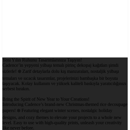
Yeni Yılın Ruhunu Tasarımlarınıza Taşıyın!
Cadence’in yepyeni yılbaşı temalı pirinç dekopaj kağıtları şimdi
sizlerle! ❄️ Zarif detaylarla dolu kış manzaraları, nostaljik yılbaşı
temaları ve sıcacık tasarımlar, projelerinizi bambaşka bir boyuta
taşıyacak. Kolay kullanım ve yüksek kaliteli baskıyla yaratıcılığınızı
serbest bırakın.
Bring the Spirit of New Year to Your Creations!
Introducing Cadence’s brand-new Christmas-themed rice decoupage
papers! ❄️ Featuring elegant winter scenes, nostalgic holiday
designs, and cozy themes to elevate your projects to a whole new
level. Easy to use with high-quality prints, unleash your creativity
like never before.