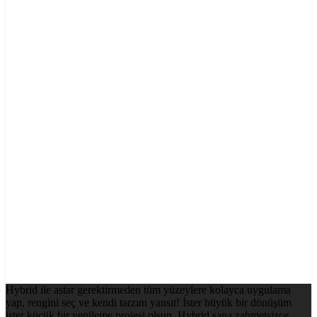
Hybrid ile astar gerektirmeden tüm yüzeylere kolayca uygulama
yap, rengini seç ve kendi tarzını yansıt! İster büyük bir dönüşüm
ister küçük bir yenileme projesi olsun, Hybrid sana zahmetsizce