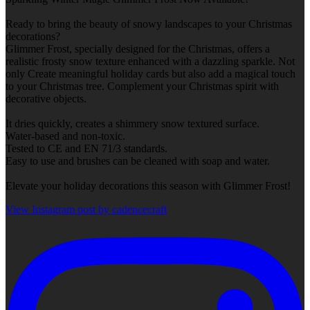
Ready to bring the beauty of snowy landscapes to your Christmas
decorations?
Glimmer Frost, specially designed for the Christmas, offers a
realistic frosty snow texture enhanced with a dazzling sparkle. Not
only Create meaningful holiday cards but also add a magical touch
to your Christmas tree. Complement your Christmas spirit with
decorative objects.
It dries quickly, creates a shimmery snow textured surface.
Water-based and non-toxic.
Tested to CE and EN 71/3 standards.
Easy to use and brushes can be cleaned with soap and water.
Elevate your holiday decorations this season with Glimmer Frost!
View Instagram post by cadencecraft