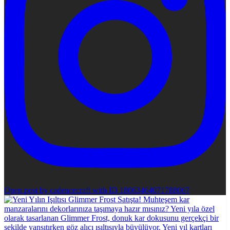
Open post by cadencecraft with ID 18063464071788067