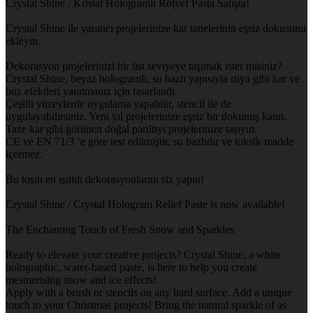
Crystal Shine / Kristal Hologramlı Rölyef Pasta Satışta!
Crystal Shine ile yaratıcı projelerinize kar tanelerinin eşsiz dokusunu
ekleyin.
Dekorasyon projelerinizi bir üst seviyeye taşımak ister misiniz?
Crystal Shine, beyaz hologramlı, su bazlı yapısıyla rüya gibi kar ve
buz efektleri yaratmanız için tasarlandı.
Çeşitli yüzeylerde uygulama yapabilir, stencil ile de
uygulayabilirsiniz. Yeni yıl projelerinize eşsiz bir dokunuş katın.
Taze kar gibi görünen doğal parıltıyı projelerinize taşıyın.
CE ve EN 71/3 ‘e göre test edilmiştir, su bazlıdır ve toksik madde
içermez.
Bu kışın en ışıltılı dekorasyonlarını siz yapın!
Crystal Shine / Crystal Hologram Relief Paste is now available!
The Enchanting Touch of Fresh Snow and Sparkles
Ready to elevate your creative projects? Crystal Shine, a white
holographic, water-based paste, is here to help you create
mesmerising snow and ice effects!
Apply with a brush or stencils on any hard surface. Add a unique
touch to your Christmas projects! Bring the natural sparkle of as