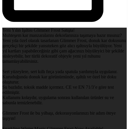
Yeni Yılın Işıltısı Glimmer Frost Satışta!
Muhteşem kar manzaralarını dekorlarınıza taşımaya hazır mısınız?
Yeni yıla özel olarak tasarlanan Glimmer Frost, donuk kar dokusunu
gerçekçi bir şekilde yansıtırken göz alıcı ışıltısıyla büyülüyor. Yeni
yıl kartları yapabileceğiniz gibi çam ağacınızı büyüleyici bir şekilde
süsleyebilir, her türlü dekoratif objeyle yeni yıl ruhunu
tamamlayabilirsiniz.
Sert yüzeylere, sert kıllı fırça yada spatula yardımıyla uygulanır.
Kuruduğunda donuk kar görünümünde, ışıltılı ve özel bir doku
oluşturur.
Su bazlıdır, toksik madde içermez. CE ve EN 71/3’e göre test
edilmiştir.
Kullanımı kolaydır, uygulama sonrası kullanılan ürünler su ve
sabunla temizlenebilir.
Glimmer Frost ile bu yılbaşı, dekorasyonlarınızı bir adım öteye
taşıyın!
Sparkling Winter Magic Glimmer Frost Now Available!