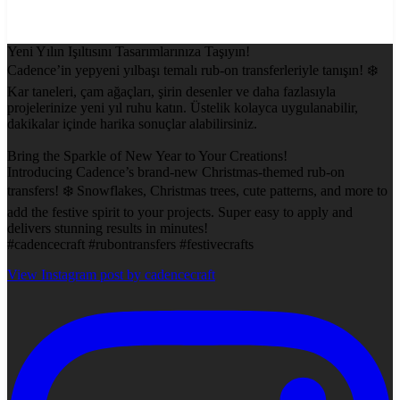
Yeni Yılın Işıltısını Tasarımlarınıza Taşıyın!
Cadence’in yepyeni yılbaşı temalı rub-on transferleriyle tanışın! ❄️
Kar taneleri, çam ağaçları, şirin desenler ve daha fazlasıyla
projelerinize yeni yıl ruhu katın. Üstelik kolayca uygulanabilir,
dakikalar içinde harika sonuçlar alabilirsiniz.
Bring the Sparkle of New Year to Your Creations!
Introducing Cadence’s brand-new Christmas-themed rub-on
transfers! ❄️ Snowflakes, Christmas trees, cute patterns, and more to
add the festive spirit to your projects. Super easy to apply and
delivers stunning results in minutes!
#cadencecraft #rubontransfers #festivecrafts
View Instagram post by cadencecraft