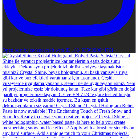
Open post by cadencecraft with ID 18049356820844761