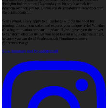
dönüşüm imkanı sunar. Hayatında yeni bir sayfa açmak için
ihtiyacın olan tek şey bu. Çünkü sen de yapabilirsin! #cadencecraft
#hybridiledönüşüm
With Hybrid, easily apply to all surfaces without the need for
priming, choose your color, and express your unique style! Whether
it’s a big renovation or a small update, Hybrid gives you the power
to transform effortlessly. All you need to start a new chapter is here,
because you can do it! #cadencecraft #furnituremakeover
@decorezerva.gr
View Instagram post by cadencecraft