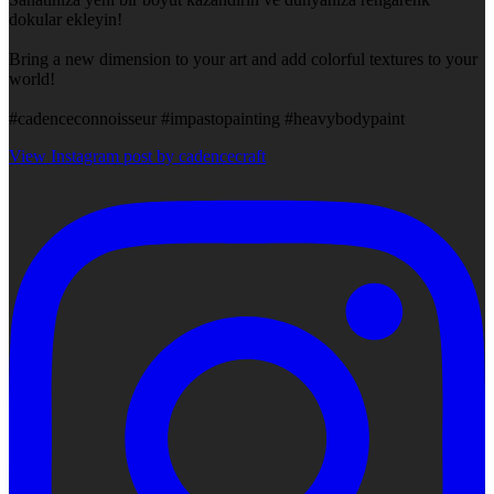
dokular ekleyin!
Bring a new dimension to your art and add colorful textures to your
world!
#cadenceconnoisseur #impastopainting #heavybodypaint
View Instagram post by cadencecraft