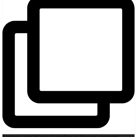
Sanatınıza yeni bir boyut kazandırın ve dünyanıza rengarenk