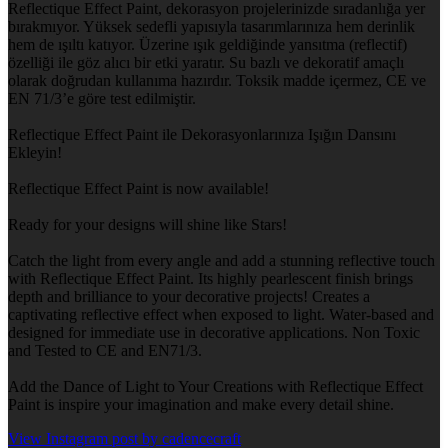
Reflectique Effect Paint, dekorasyon projelerinizde sıradanlığa yer
bırakmıyor. Yüksek sedefli yapısıyla tasarımlarınıza hem derinlik
hem de ışıltı katıyor. Üzerine ışık geldiğinde yansıtma (reflectif)
özelliği ile göz alıcı bir etki yaratır. Su bazlı ve dekoratif amaçlı
olarak doğrudan kullanıma hazırdır. Toksik madde içermez, CE ve
EN 71/3’e göre test edilmiştir.
Reflectique Effect Paint ile Dekorasyonlarınıza Işığın Dansını
Ekleyin!
Reflectique Effect Paint is now available!
Ready for your designs will shine like Stars!
Catch the light from every angle and add a stunning reflective touch
with Reflectique Effect Paint. Its highly pearlescent finish brings
depth and brilliance to your decorative projects! Creates a
captivating reflective effect when exposed to light. Water-based and
designed for immediate use in decorative applications. Non Toxic
and Tested to CE and EN71/3.
Add the Dance of Light to Your Creations with Reflectique Effect
Paint is inspire your imagination and make every detail shine.
View Instagram post by cadencecraft