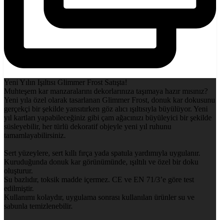
Yeni Yılın Işıltısı Glimmer Frost Satışta!
Muhteşem kar manzaralarını dekorlarınıza taşımaya hazır mısınız?
Yeni yıla özel olarak tasarlanan Glimmer Frost, donuk kar dokusunu
gerçekçi bir şekilde yansıtırken göz alıcı ışıltısıyla büyülüyor. Yeni
yıl kartları yapabileceğiniz gibi çam ağacınızı büyüleyici bir şekilde
süsleyebilir, her türlü dekoratif objeyle yeni yıl ruhunu
tamamlayabilirsiniz.
Sert yüzeylere, sert kıllı fırça yada spatula yardımıyla uygulanır.
Kuruduğunda donuk kar görünümünde, ışıltılı ve özel bir doku
oluşturur.
Su bazlıdır, toksik madde içermez. CE ve EN 71/3’e göre test
edilmiştir.
Kullanımı kolaydır, uygulama sonrası kullanılan ürünler su ve
sabunla temizlenebilir.