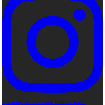
Open post by cadencecraft with ID 18474994501044388