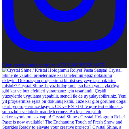
Open post by cadencecraft with ID 18049356820844761