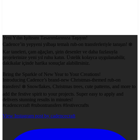
Yeni Yılın Işıltısını Tasarımlarınıza Taşıyın!
Cadence’in yepyeni yılbaşı temalı rub-on transferleriyle tanışın! ❄️
Kar taneleri, çam ağaçları, şirin desenler ve daha fazlasıyla
projelerinize yeni yıl ruhu katın. Üstelik kolayca uygulanabilir,
dakikalar içinde harika sonuçlar alabilirsiniz.
Bring the Sparkle of New Year to Your Creations!
Introducing Cadence’s brand-new Christmas-themed rub-on
transfers! ❄️ Snowflakes, Christmas trees, cute patterns, and more to
add the festive spirit to your projects. Super easy to apply and
delivers stunning results in minutes!
#cadencecraft #rubontransfers #festivecrafts
View Instagram post by cadencecraft