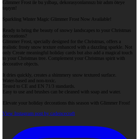
Glimmer Frost ile bu yılbaşı, dekorasyonlarınızı bir adım öteye
taşıyın!
Sparkling Winter Magic Glimmer Frost Now Available!
Ready to bring the beauty of snowy landscapes to your Christmas
decorations?
Glimmer Frost, specially designed for the Christmas, offers a
realistic frosty snow texture enhanced with a dazzling sparkle. Not
only Create meaningful holiday cards but also add a magical touch
to your Christmas tree. Complement your Christmas spirit with
decorative objects.
It dries quickly, creates a shimmery snow textured surface.
Water-based and non-toxic.
Tested to CE and EN 71/3 standards.
Easy to use and brushes can be cleaned with soap and water.
Elevate your holiday decorations this season with Glimmer Frost!
View Instagram post by cadencecraft