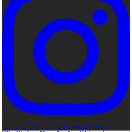
Open post by cadencecraft with ID 18063464071788067