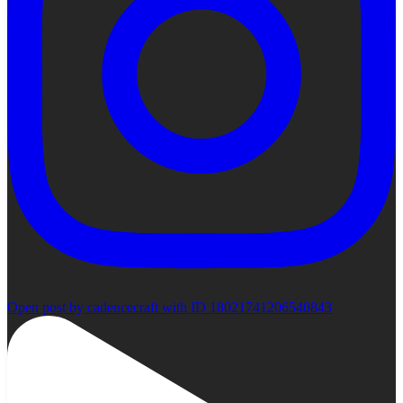
Open post by cadencecraft with ID 18021741206540843