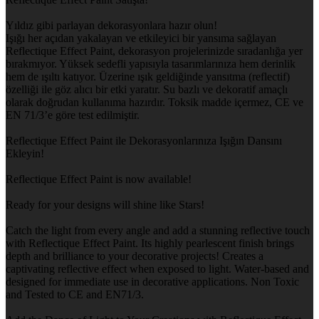
Yıldız gibi parlayan dekorasyonlara hazır olun!
Işığı her açıdan yakalayan ve etkileyici bir yansıma sağlayan
Reflectique Effect Paint, dekorasyon projelerinizde sıradanlığa yer
bırakmıyor. Yüksek sedefli yapısıyla tasarımlarınıza hem derinlik
hem de ışıltı katıyor. Üzerine ışık geldiğinde yansıtma (reflectif)
özelliği ile göz alıcı bir etki yaratır. Su bazlı ve dekoratif amaçlı
olarak doğrudan kullanıma hazırdır. Toksik madde içermez, CE ve
EN 71/3’e göre test edilmiştir.
Reflectique Effect Paint ile Dekorasyonlarınıza Işığın Dansını
Ekleyin!
Reflectique Effect Paint is now available!
Ready for your designs will shine like Stars!
Catch the light from every angle and add a stunning reflective touch
with Reflectique Effect Paint. Its highly pearlescent finish brings
depth and brilliance to your decorative projects! Creates a
captivating reflective effect when exposed to light. Water-based and
designed for immediate use in decorative applications. Non Toxic
and Tested to CE and EN71/3.