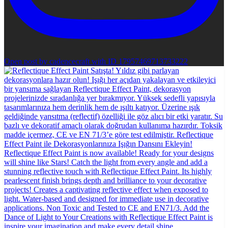
Open post by cadencecraft with ID 17957469713733222