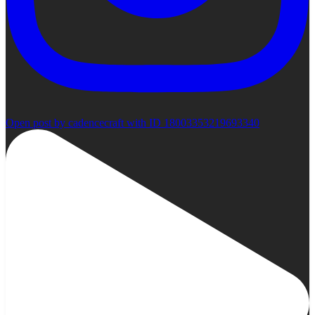
Open post by cadencecraft with ID 18003353219693340