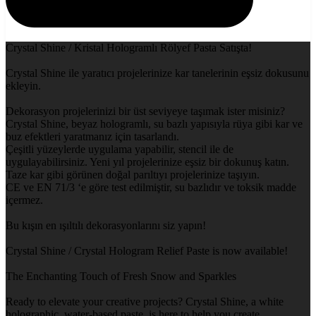
Crystal Shine / Kristal Hologramlı Rölyef Pasta Satışta!
Crystal Shine ile yaratıcı projelerinize kar tanelerinin eşsiz dokusunu
ekleyin.
Dekorasyon projelerinizi bir üst seviyeye taşımak ister misiniz?
Crystal Shine, beyaz hologramlı, su bazlı yapısıyla rüya gibi kar ve
buz efektleri yaratmanız için tasarlandı.
Çeşitli yüzeylerde uygulama yapabilir, stencil ile de
uygulayabilirsiniz. Yeni yıl projelerinize eşsiz bir dokunuş katın.
Taze kar gibi görünen doğal parıltıyı projelerinize taşıyın.
CE ve EN 71/3 ‘e göre test edilmiştir, su bazlıdır ve toksik madde
içermez.
Bu kışın en ışıltılı dekorasyonlarını siz yapın!
Crystal Shine / Crystal Hologram Relief Paste is now available!
The Enchanting Touch of Fresh Snow and Sparkles
Ready to elevate your creative projects? Crystal Shine, a white
holographic, water-based paste, is here to help you create