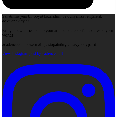
Sanatınıza yeni bir boyut kazandırın ve dünyanıza rengarenk
dokular ekleyin!
Bring a new dimension to your art and add colorful textures to your
world!
#cadenceconnoisseur #impastopainting #heavybodypaint
View Instagram post by cadencecraft