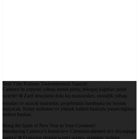
Yeni Yılın Ruhunu Tasarımlarınıza Taşıyın!
Cadence’in yepyeni yılbaşı temalı pirinç dekopaj kağıtları şimdi
sizlerle! ❄️ Zarif detaylarla dolu kış manzaraları, nostaljik yılbaşı
temaları ve sıcacık tasarımlar, projelerinizi bambaşka bir boyuta
taşıyacak. Kolay kullanım ve yüksek kaliteli baskıyla yaratıcılığınızı
serbest bırakın.
Bring the Spirit of New Year to Your Creations!
Introducing Cadence’s brand-new Christmas-themed rice decoupage
papers! ❄️ Featuring elegant winter scenes, nostalgic holiday