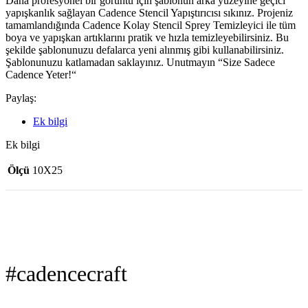
Daha profesyonel bir görüntü için şablonun arka yüzeyine geçici
yapışkanlık sağlayan Cadence Stencil Yapıştırıcısı sıkınız. Projeniz
tamamlandığında Cadence Kolay Stencil Sprey Temizleyici ile tüm
boya ve yapışkan artıklarını pratik ve hızla temizleyebilirsiniz. Bu
şekilde şablonunuzu defalarca yeni alınmış gibi kullanabilirsiniz.
Şablonunuzu katlamadan saklayınız. Unutmayın “Size Sadece
Cadence Yeter!“
Paylaş:
Ek bilgi
Ek bilgi
Ölçü
10X25
#cadencecraft