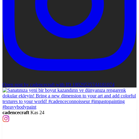
Open post by cadencecraft with ID 18029525744181074
cadencecraft
Kas 24