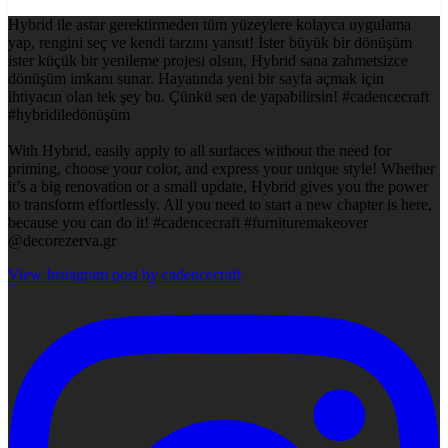
Hybrid ile astar gerektirmeden tüm yüzeylere kolayca uygulama
yap, rengini seç ve kendi tarzını yansıt! İster büyük bir dönüşüm
ister küçük bir yenileme projesi olsun, Hybrid sana zahmetsizce
dönüşüm imkanı sunar. Hayatında yeni bir sayfa açmak için
ihtiyacın olan tek şey bu. Çünkü sen de yapabilirsin! #cadencecraft
#hybridiledönüşüm
With Hybrid, easily apply to all surfaces without the need for
priming, choose your color, and express your unique style! Whether
it’s a big renovation or a small update, Hybrid gives you the power
to transform effortlessly. All you need to start a new chapter is here,
because you can do it! #cadencecraft #furnituremakeover
@decorezerva.gr
View Instagram post by cadencecraft