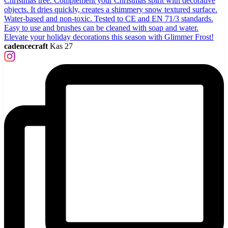
cadencecraft
Kas 27