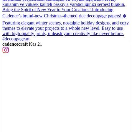
cadencecraft
Kas 21