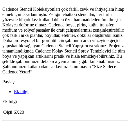
Cadence Stencil Koleksiyonları çok farklı zevk ve ihtiyaçlara hitap
etmek için tasarlanmıştır. Zengin ebattaki stencillar, her türlü
yüzeyde birçok kez kullanılabilen özel hammaddeden üretilmiştir.
Kolayca deforme olmaz. Cadence boya, pirinç kağıt, transfer,
medium ve rölyef pastalar ile craft çalışmalarınızı zenginleştirebilir;
çok farklı arka planlar, boyutlar, efektler, dokular oluşturabilirsiniz.
Daha profesyonel bir görüntü için şablonun arka yüzeyine geçici
yapışkanlık sağlayan Cadence Stencil Yapıştırıcısı sıkınız. Projeniz
tamamlandığında Cadence Kolay Stencil Sprey Temizleyici ile tüm
boya ve yapışkan artıklarını pratik ve hızla temizleyebilirsiniz. Bu
şekilde şablonunuzu defalarca yeni alınmış gibi kullanabilirsiniz.
Şablonunuzu katlamadan saklayınız. Unutmayın “Size Sadece
Cadence Yeter!“
Paylaş:
Ek bilgi
Ek bilgi
Ölçü
6X20