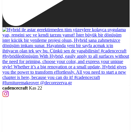
cadencecraft
Kas 22